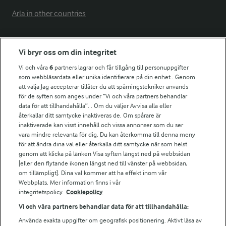
Arla in other countries
Fler Arlasajter
Vi bryr oss om din integritet
Vi och våra
6
partners lagrar och får tillgång till personuppgifter
För ägare
som webbläsardata eller unika identifierare på din enhet . Genom
att välja Jag accepterar tillåter du att spårningstekniker används
Arlas kundportal
för de syften som anges under ”Vi och våra partners behandlar
Arla.com
data för att tillhandahålla”. . Om du väljer Avvisa alla eller
Falbygdens Ost
återkallar ditt samtycke inaktiveras de. Om spårare är
Arla webbshop
inaktiverade kan visst innehåll och vissa annonser som du ser
vara mindre relevanta för dig. Du kan återkomma till denna meny
Bildbank
för att ändra dina val eller återkalla ditt samtycke när som helst
genom att klicka på länken Visa syften längst ned på webbsidan
[eller den flytande ikonen längst ned till vänster på webbsidan,
om tillämpligt]. Dina val kommer att ha effekt inom vår
Följ oss
Webbplats. Mer information finns i vår
integritetspolicy.
Cookiepolicy
Vi och våra partners behandlar data för att tillhandahålla:
Använda exakta uppgifter om geografisk positionering. Aktivt läsa av