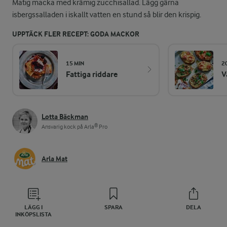
Matig macka med krämig zucchisallad. Lägg gärna
isbergssalladen i iskallt vatten en stund så blir den krispig.
UPPTÄCK FLER RECEPT: GODA MACKOR
15 MIN
2
Fattiga riddare
V
Lotta Bäckman
Ansvarig kock på Arla® Pro
Arla Mat
LÄGG I
SPARA
DELA
INKÖPSLISTA