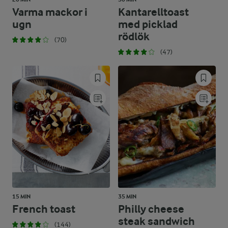
Varma mackor i
Kantarelltoast
ugn
med picklad
rödlök
(70)
(47)
15 MIN
35 MIN
French toast
Philly cheese
steak sandwich
(144)