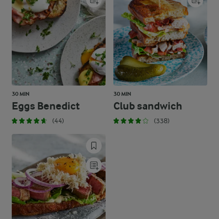
30 MIN
30 MIN
Eggs Benedict
Club sandwich
(44)
(338)