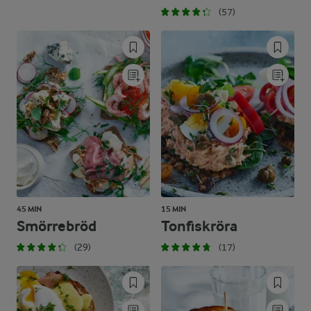
(57)
45 MIN
15 MIN
Smörrebröd
Tonfiskröra
(29)
(17)