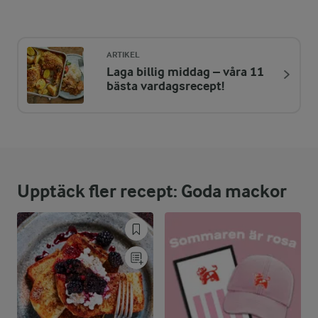
Energi:
473 kcal
ARTIKEL
Laga billig middag – våra 11
ENERGIDISTRIBUTION %
NÄRINGSVÄRDEN PER ST
bästa vardagsrecept!
-
5,2 g
Fiber:
13,4 %
15,6 g
Protein:
Upptäck fler recept: Goda mackor
39,4 %
21,1 g
Fett:
47,2 %
54,9 g
Kolhydrater: