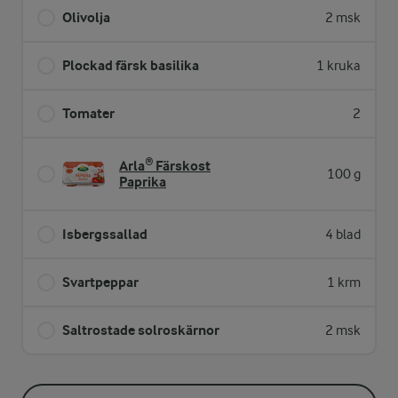
Olivolja
2 msk
Plockad färsk basilika
1 kruka
Tomater
2
Arla® Färskost
100 g
Paprika
Isbergssallad
4 blad
Svartpeppar
1 krm
Saltrostade solroskärnor
2 msk