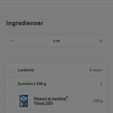
Ingredienser
4 st
Lantbröd
8 skivor
Zucchini à 300 g
1
Fetaost el Apetina®
100 g
Vitost 20%