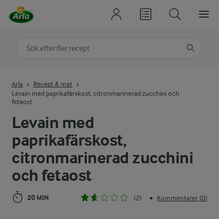
Sök på kategori eller ingrediens
Skriv in sökord för att få förslag
Arla
Recept & mat
Levain med paprikafärskost, citronmarinerad zucchini och
fetaost
Levain med
paprikafärskost,
citronmarinerad zucchini
och fetaost
20 MIN
(2)
Kommentarer (0)
•