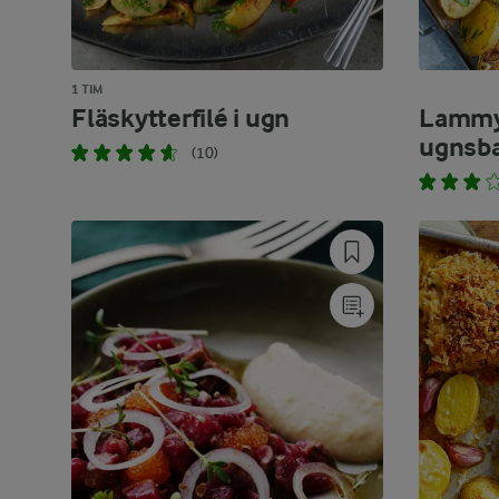
1 TIM
Fläskytterfilé i ugn
Lammyt
ugnsba
(10)