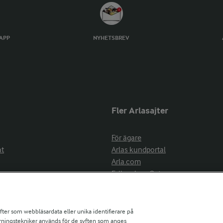
TAPP
NYHETSBREV
Fler Arlasajter
För ägare
at
Arlas kundportal
Arla.com
Falbygdens Ost
Arla webbshop
nsring
Bildbank
ifter som webbläsardata eller unika identifierare på
pårningstekniker används för de syften som anges