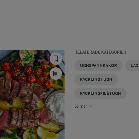
RELATERADE KATEGORIER
FLÄSKFILÉER
ROTFRUKTER
SÖTPOTATIS
FALUKORV
POTATIS
BACON
UGNSPANNKAKOR
LAX
I UGN
I UGN
I UGN
I UGN
I UGN
I UGN
KYCKLING I UGN
KYCKLINGFILÉ I UGN
Se mer