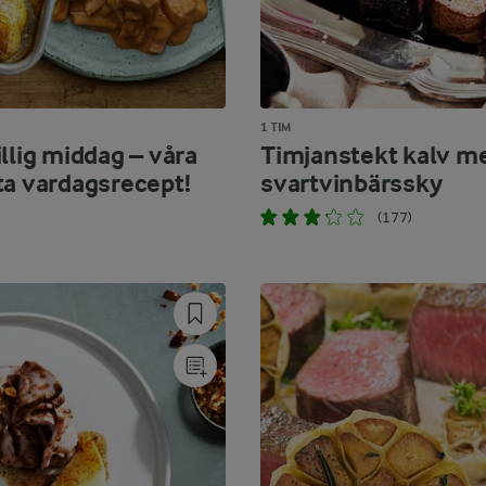
1 TIM
llig middag – våra
Timjanstekt kalv m
ta vardagsrecept!
svartvinbärssky
(177)