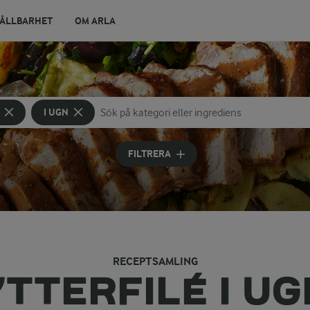
ÅLLBARHET
OM ARLA
I UGN
Sök på kategori eller ingrediens
Skriv in sökord för att få förslag
FILTRERA
RECEPTSAMLING
YTTERFILÉ I UG