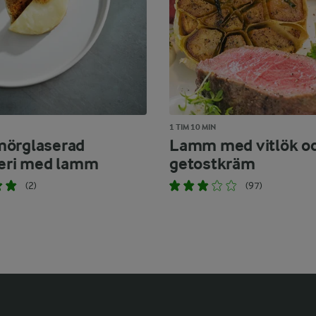
1 TIM 10 MIN
örglaserad
Lamm med vitlök o
leri med lamm
getostkräm
(2)
(97)