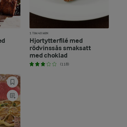
1 TIM 40 MIN
ed
Hjortytterfilé med
rödvinssås smaksatt
med choklad
(118)