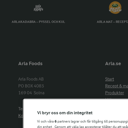
ARLAKADABRA – PYSSEL OCH KUL
ARLA MAT – RECEP
Arla Foods
Arla.se
Arla Foods AB

Start
PO BOX 4083

Recept & m
169 04  Solna
Produkter
Hälsa
Arlakadabra
Telefon:
08−789 50 00
Vi bryr oss om din integritet
Event & spo
Kontakta oss
Aktuellt
Vi och våra
6
partners lagrar och får tillgång till personuppg
din enhet . Genom att välja Jag accepterar tillåter du att s
Om Arla