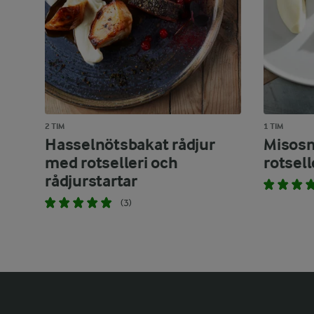
2 TIM
1 TIM
Hasselnötsbakat rådjur
Misosm
med rotselleri och
rotsel
rådjurstartar
(3)