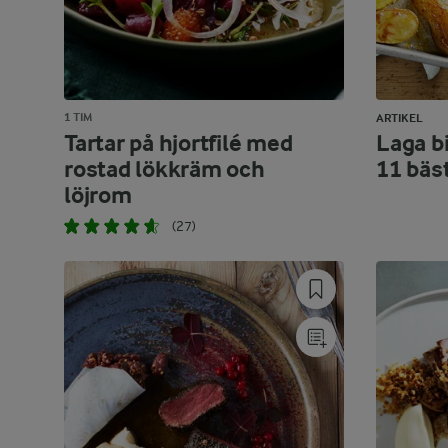
1 TIM
ARTIKEL
Tartar på hjortfilé med
Laga bi
rostad lökkräm och
11 bäs
löjrom
(27)