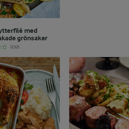
terfilé med
kade grönsaker
(232)