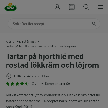
Sök på kategori eller ingrediens
Skriv in sökord för att få förslag
Arla
Recept & mat
Tartar på hjortfilé med rostad lökkräm och löjrom
Tartar på hjortfilé med
rostad lökkräm och löjrom
1 TIM
Arbetstid: 1 tim
•
(27)
Kommentarer (0)
•
Allt viltkött får ett lyft av korianderfrön. Hacka hjortköttet till
tartaren för bästa smak. Receptet har skapats av Filip Fastén,
Årets Kock 2014.