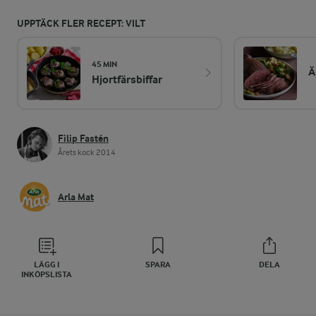
UPPTÄCK FLER RECEPT: VILT
45 MIN
Ä
Hjortfärsbiffar
Filip Fastén
Årets kock 2014
Arla Mat
LÄGG I
SPARA
DELA
INKÖPSLISTA