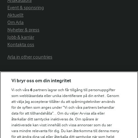
Arlakadabra
Event & sponsring
Aktuellt
Om Arla
Nyheter & press
Jobb & karriär
Kontakta oss
Arla in other countries
Fler Arlasajter
Vi bryr oss om din integritet
Vi och våra
6
partners lagrar och får tillgång till personuppgifter
För ägare
som webbläsardata eller unika identifierare på din enhet . Genom
att välja Jag accepterar tillåter du att spårningstekniker används
Arlas kundportal
för de syften som anges under ”Vi och våra partners behandlar
Arla.com
data för att tillhandahålla”. . Om du väljer Avvisa alla eller
Falbygdens Ost
återkallar ditt samtycke inaktiveras de. Om spårare är
Arla webbshop
inaktiverade kan visst innehåll och vissa annonser som du ser
vara mindre relevanta för dig. Du kan återkomma till denna meny
Bildbank
för att ändra dina val eller återkalla ditt samtycke när som helst