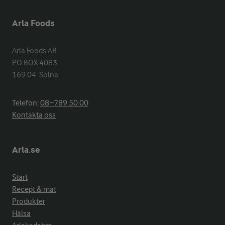
Arla Foods
Arla Foods AB

PO BOX 4083

169 04  Solna
Telefon:
08−789 50 00
Kontakta oss
Arla.se
Start
Recept & mat
Produkter
Hälsa