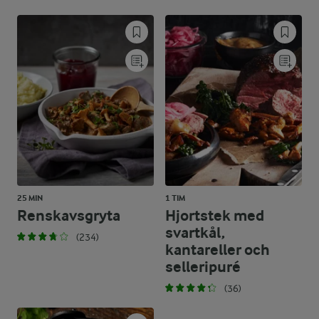
25 MIN
1 TIM
Renskavsgryta
Hjortstek med
svartkål,
(234)
kantareller och
selleripuré
(36)