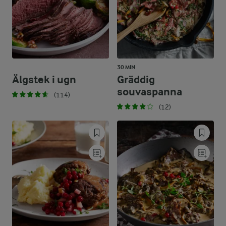
30 MIN
Älgstek i ugn
Gräddig
souvaspanna
(114)
(12)