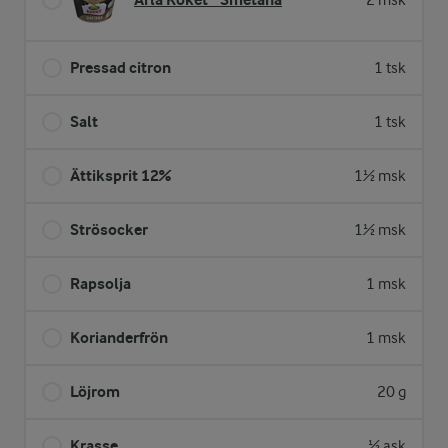
2 msk
Pressad citron
1 tsk
Salt
1 tsk
Ättiksprit 12%
1½ msk
Strösocker
1½ msk
Rapsolja
1 msk
Korianderfrön
1 msk
Löjrom
20 g
Krasse
½ ask