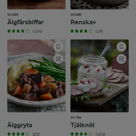
45 MIN
30 MIN
Älgfärsbiffar
Renskav
(104)
(19)
10 TIM
Älggryta
Tjälknöl
(23)
(163)