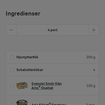
Ingredienser
4 port
Hjortytterfilé
200 g
Schalottenlökar
4
Svenskt Smör från
100 g
Arla® Osaltat
Arla Köket® Smetana