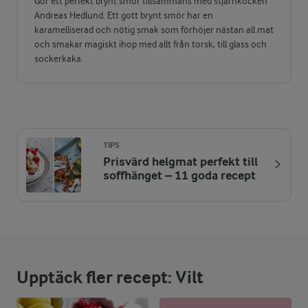
Gör ett perfekt brynt smör tillsammans med stjärnkocken
Andreas Hedlund. Ett gott brynt smör har en
karamelliserad och nötig smak som förhöjer nästan all mat
och smakar magiskt ihop med allt från torsk, till glass och
sockerkaka.
TIPS
Prisvärd helgmat perfekt till
soffhänget – 11 goda recept
Upptäck fler recept: Vilt