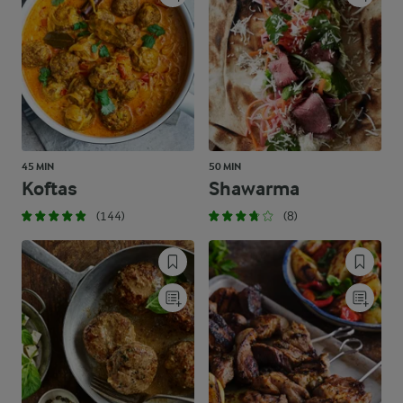
45 MIN
50 MIN
Koftas
Shawarma
(144)
(8)