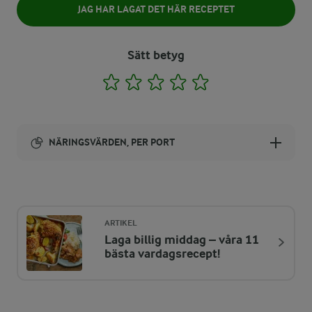
JAG HAR LAGAT DET HÄR RECEPTET
Sätt betyg
1
2
3
4
5
NÄRINGSVÄRDEN, PER PORT
Energi:
611 kcal
ARTIKEL
Laga billig middag – våra 11
ENERGIDISTRIBUTION %
NÄRINGSVÄRDEN PER PORT
bästa vardagsrecept!
-
10,5 g
Fiber: