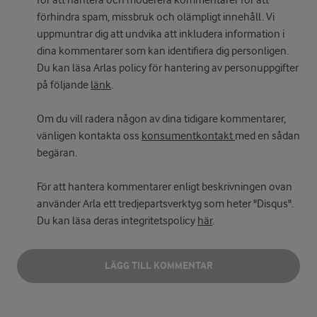
för att hantera och moderera kommentarer för att
förhindra spam, missbruk och olämpligt innehåll. Vi
uppmuntrar dig att undvika att inkludera information i
dina kommentarer som kan identifiera dig personligen.
Du kan läsa Arlas policy för hantering av personuppgifter
på följande
länk
.
Om du vill radera någon av dina tidigare kommentarer,
vänligen kontakta oss
konsumentkontakt
med en sådan
begäran.
För att hantera kommentarer enligt beskrivningen ovan
använder Arla ett tredjepartsverktyg som heter "Disqus".
Du kan läsa deras integritetspolicy
här
.
LÄGG TILL KOMMENTAR