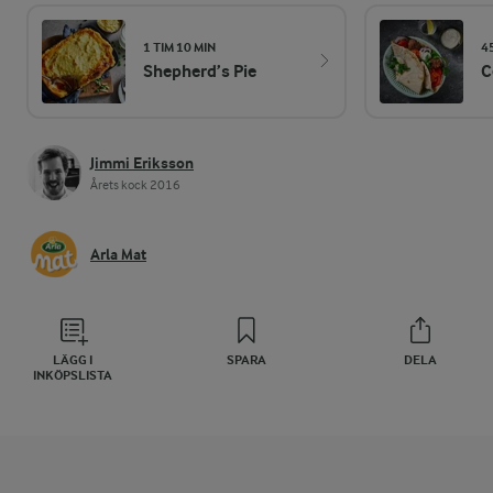
1 TIM 10 MIN
4
Shepherd’s Pie
C
Jimmi Eriksson
Årets kock 2016
Arla Mat
LÄGG I
SPARA
DELA
INKÖPSLISTA