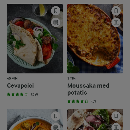
45 MIN
1 TIM
Cevapcici
Moussaka med
potatis
(39)
(7)