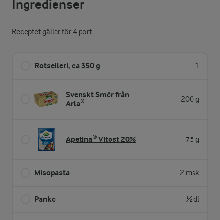
Ingredienser
Receptet gäller för 4 port
Rotselleri, ca 350 g
1
Svenskt Smör från
200 g
Arla®
Apetina® Vitost 20%
75 g
Misopasta
2 msk
Panko
½ dl