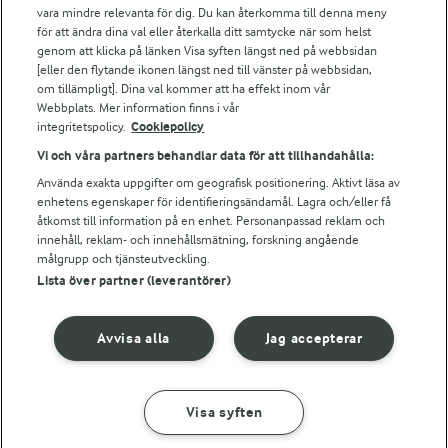
vara mindre relevanta för dig. Du kan återkomma till denna meny
Arla.com
för att ändra dina val eller återkalla ditt samtycke när som helst
Falbygdens Ost
genom att klicka på länken Visa syften längst ned på webbsidan
Arla webbshop
[eller den flytande ikonen längst ned till vänster på webbsidan,
om tillämpligt]. Dina val kommer att ha effekt inom vår
Bildbank
Webbplats. Mer information finns i vår
integritetspolicy.
Cookiepolicy
Vi och våra partners behandlar data för att tillhandahålla:
Följ oss
Använda exakta uppgifter om geografisk positionering. Aktivt läsa av
enhetens egenskaper för identifieringsändamål. Lagra och/eller få
åtkomst till information på en enhet. Personanpassad reklam och
innehåll, reklam- och innehållsmätning, forskning angående
målgrupp och tjänsteutveckling.
Lista över partner (leverantörer)
Avvisa alla
Jag accepterar
© 2026 Arla Foods
Ändra cookie-inställningar
Visa syften
GÖR SÅ HÄR
INGREDIENSER
Integritetspolicy