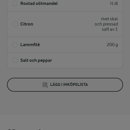
Rostad sötmandel
½ dl
rivet skal
Citron
och pressad
saft av 1
Lammfilé
200 g
Salt och peppar
LÄGG I INKÖPSLISTA