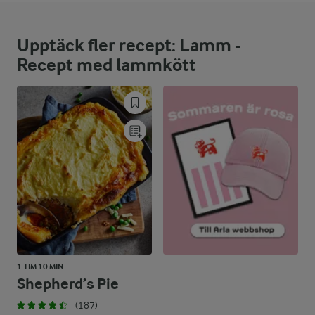
12,8 %
19,3 g
Protein:
Upptäck fler recept: Lamm -
76,4 %
52,8 g
Fett:
Recept med lammkött
10,8 %
16,2 g
Kolhydrater:
1 TIM 10 MIN
Shepherd’s Pie
(187)