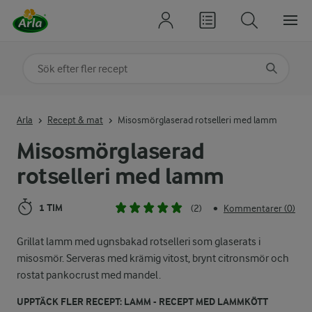
Sök på kategori eller ingrediens
Skriv in sökord för att få förslag
Arla
Recept & mat
Misosmörglaserad rotselleri med lamm
Misosmörglaserad
rotselleri med lamm
1 TIM
(2)
Kommentarer (0)
•
Grillat lamm med ugnsbakad rotselleri som glaserats i
misosmör. Serveras med krämig vitost, brynt citronsmör och
rostat pankocrust med mandel.
UPPTÄCK FLER RECEPT: LAMM - RECEPT MED LAMMKÖTT