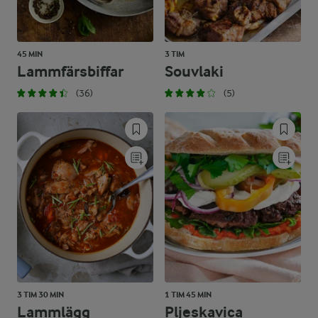
45 MIN
3 TIM
Lammfärsbiffar
Souvlaki
(36)
(5)
3 TIM 30 MIN
1 TIM 45 MIN
Lammlägg
Pljeskavica