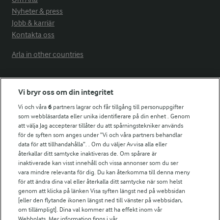
Nyheter & press
Jobb & karriär
Kontakta oss
Arla in other countries
Fler Arlasajter
Vi bryr oss om din integritet
Vi och våra
6
partners lagrar och får tillgång till personuppgifter
För ägare
som webbläsardata eller unika identifierare på din enhet . Genom
att välja Jag accepterar tillåter du att spårningstekniker används
Arlas kundportal
för de syften som anges under ”Vi och våra partners behandlar
Arla.com
data för att tillhandahålla”. . Om du väljer Avvisa alla eller
Falbygdens Ost
återkallar ditt samtycke inaktiveras de. Om spårare är
Arla webbshop
inaktiverade kan visst innehåll och vissa annonser som du ser
vara mindre relevanta för dig. Du kan återkomma till denna meny
Bildbank
för att ändra dina val eller återkalla ditt samtycke när som helst
genom att klicka på länken Visa syften längst ned på webbsidan
[eller den flytande ikonen längst ned till vänster på webbsidan,
om tillämpligt]. Dina val kommer att ha effekt inom vår
Följ oss
Webbplats. Mer information finns i vår