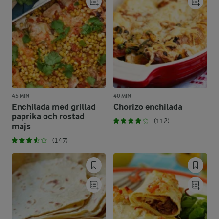
45 MIN
40 MIN
Enchilada med grillad
Chorizo enchilada
paprika och rostad
(112)
majs
(147)