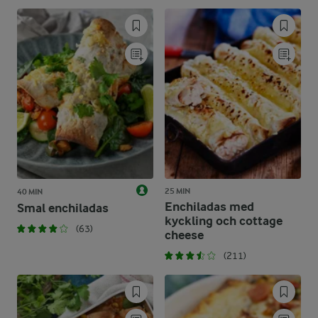
25 MIN
40 MIN
Enchiladas med
Smal enchiladas
kyckling och cottage
(63)
cheese
(211)