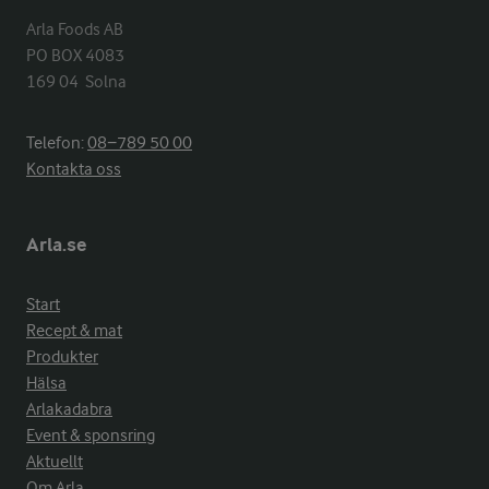
Arla Foods AB

PO BOX 4083

169 04  Solna
Telefon:
08−789 50 00
Kontakta oss
Arla.se
Start
Recept & mat
Produkter
Hälsa
Arlakadabra
Event & sponsring
Aktuellt
Om Arla