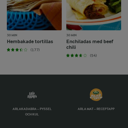
30 MIN
30 MIN
Hembakade tortillas
Enchiladas med beef
chili
(177)
(54)
ARLAKADABRA – PYSSEL
ARLA MAT – RECEPTAPP
OCH KUL