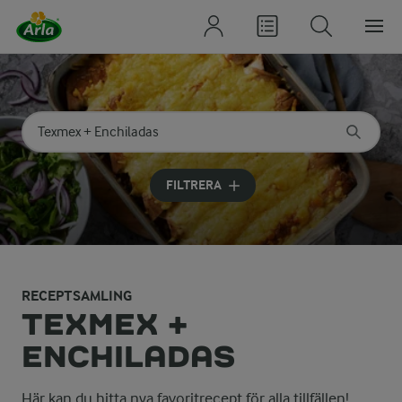
Sök på kategori eller ingrediens
Skriv in sökord för att få förslag
FILTRERA
RECEPTSAMLING
TEXMEX +
ENCHILADAS
Här kan du hitta nya favoritrecept för alla tillfällen!