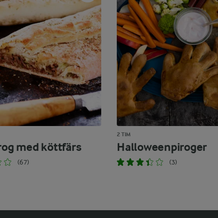
2 TIM
irog med köttfärs
Halloweenpiroger
(67)
(3)