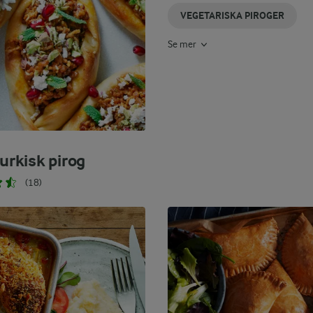
VEGETARISKA PIROGER
Se mer
turkisk pirog
(18)