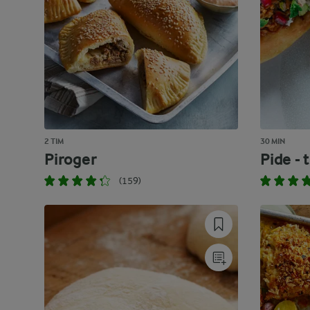
2 TIM
30 MIN
Piroger
Pide - 
(159)