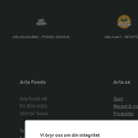
ARLAKADABRA – PYSSEL OCH KUL
ARLA MAT – RECEP
Arla Foods
Arla.se
Arla Foods AB

Start
PO BOX 4083

Recept & m
169 04  Solna
Produkter
Hälsa
Arlakadabra
Telefon:
08−789 50 00
Vi bryr oss om din integritet
Event & spo