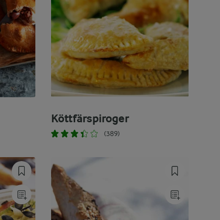
Köttfärspiroger
(389)