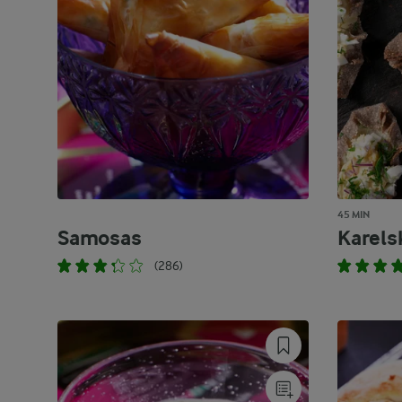
45 MIN
Samosas
Karels
(286)