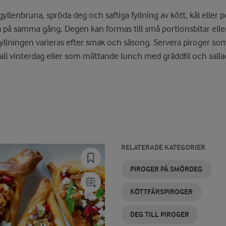
yllenbruna, spröda deg och saftiga fyllning av kött, kål eller 
a på samma gång. Degen kan formas till små portionsbitar eller
 fyllningen varieras efter smak och säsong. Servera piroger so
all vinterdag eller som mättande lunch med gräddfil och salla
RELATERADE KATEGORIER
KÖTTPIROGER
OSTPIROGER
PIROGER
PIROGER
SNABBA
PIROGER
PIROGER PÅ SMÖRDEG
AV
UTAN
PIROGER
I UGN
PIZZADEG
JÄST
KÖTTFÄRSPIROGER
DEG TILL PIROGER