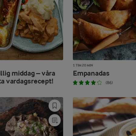
1 TIM 20 MIN
llig middag – våra
Empanadas
ta vardagsrecept!
(86)