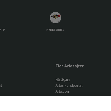
TAPP
NYHETSBREV
Fler Arlasajter
För ägare
at
Arlas kundportal
Arla.com
Falbygdens Ost
Arla webbshop
nsring
Bildbank