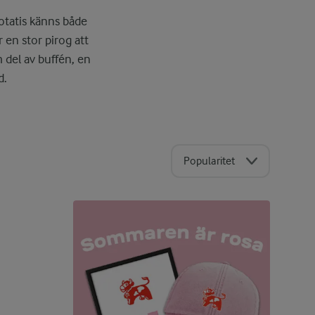
potatis känns både
 en stor pirog att
m del av buffén, en
d.
Popularitet