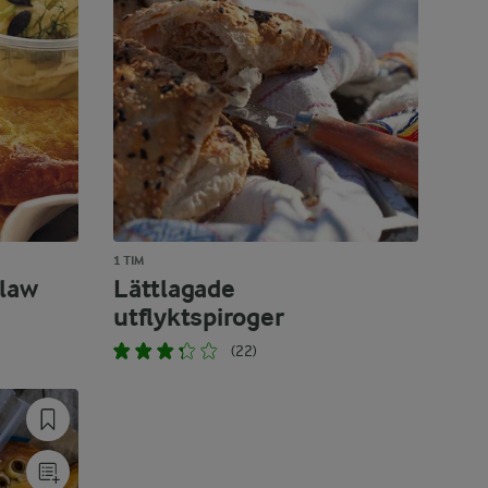
1 TIM
slaw
Lättlagade
utflyktspiroger
(22)