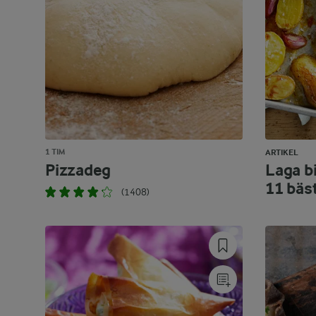
1 TIM
ARTIKEL
Pizzadeg
Laga bi
11 bäs
(1408)