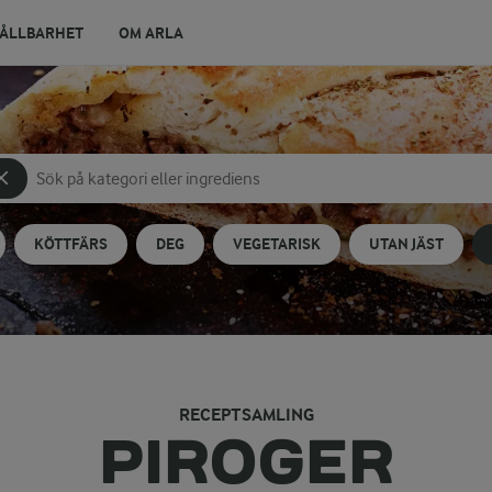
ÅLLBARHET
OM ARLA
Sök på kategori eller ingrediens
Skriv in sökord för att få förslag
KÖTTFÄRS
DEG
VEGETARISK
UTAN JÄST
RECEPTSAMLING
PIROGER