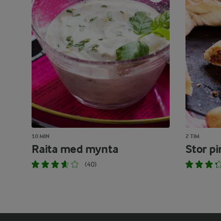
10 MIN
2 TIM
Raita med mynta
Stor p
(40)