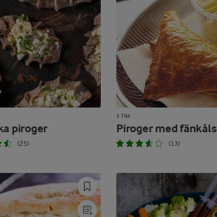
1 TIM
ka piroger
Piroger med fänkål
(25)
(13)