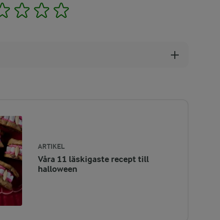
2
3
4
5
ARTIKEL
Våra 11 läskigaste recept till
halloween