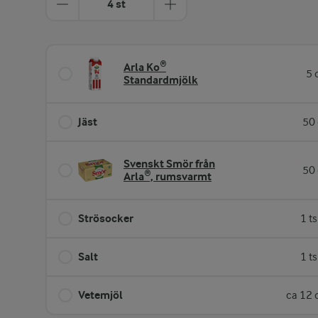
4 st
Arla Ko®
5 
Standardmjölk
Jäst
50 
Svenskt Smör från
50 
Arla®, rumsvarmt
Strösocker
1 t
Salt
1 t
Vetemjöl
ca 12 