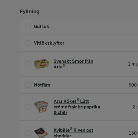
Fyllning:
Gul lök
Vitlöksklyftor
Svenskt Smör från
1 ms
Arla®
Nötfärs
500 
Arla Köket® Lätt
crème fraiche paprika
2 
& chili
Kvibille® Riven ost
150 
cheddar