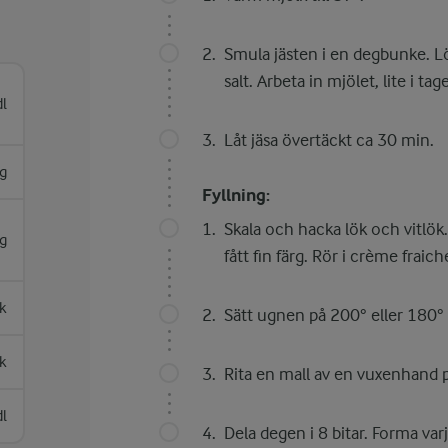
Smula jästen i en degbunke. Lö
salt. Arbeta in mjölet, lite i tag
dl
Låt jäsa övertäckt ca 30 min.
g
Fyllning:
Skala och hacka lök och vitlök. 
g
fått fin färg. Rör i crème fraic
sk
Sätt ugnen på 200° eller 180° 
sk
Rita en mall av en vuxenhand p
dl
Dela degen i 8 bitar. Forma varje