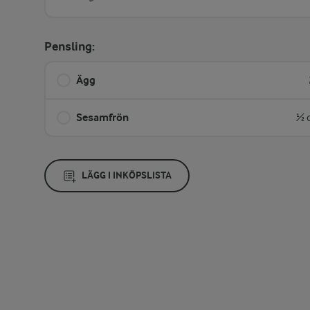
Pensling:
Ägg
Sesamfrön
½ 
LÄGG I INKÖPSLISTA