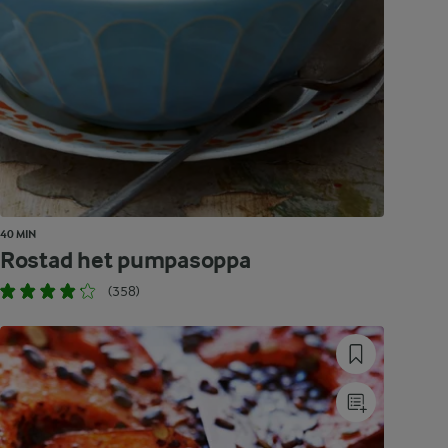
40 MIN
Rostad het pumpasoppa
(358)