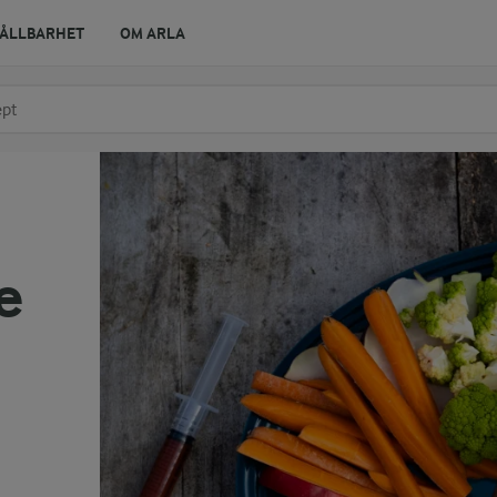
ÅLLBARHET
OM ARLA
r ingrediens
t få förslag
e