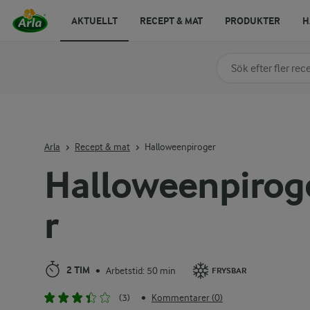
AKTUELLT
RECEPT & MAT
PRODUKTER
H
Sök på kategori elle
Skriv in sökord för at
Arla
Recept & mat
Halloweenpiroger
Halloweenpirog
r
2 TIM
Arbetstid: 50 min
•
FRYSBAR
(3)
Kommentarer (0)
•