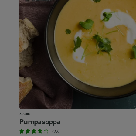
30 MIN
Pumpasoppa
(99)