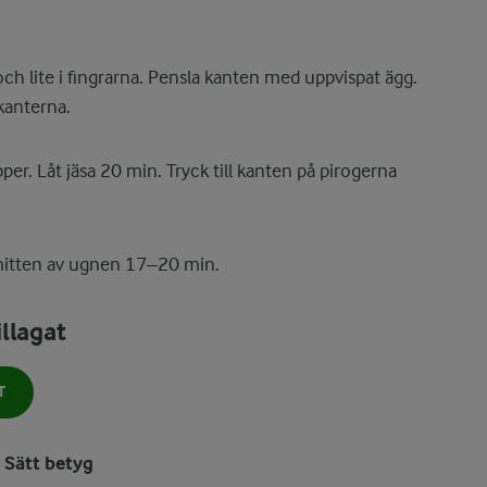
 och lite i fingrarna. Pensla kanten med uppvispat ägg.
kanterna.
er. Låt jäsa 20 min. Tryck till kanten på pirogerna
mitten av ugnen 17–20 min.
llagat
T
Sätt betyg