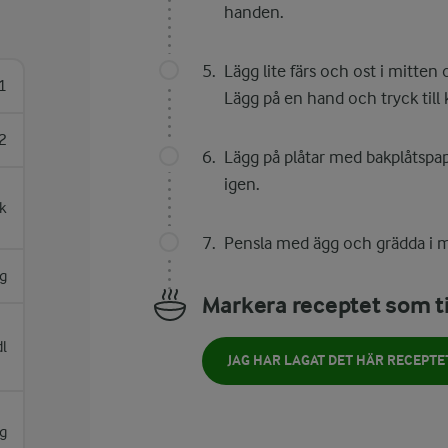
handen.
Lägg lite färs och ost i mitten
1
Lägg på en hand och tryck till 
2
Lägg på plåtar med bakplåtspapp
igen.
k
Pensla med ägg och grädda i 
g
Markera receptet som ti
dl
JAG HAR LAGAT DET HÄR RECEPTE
g