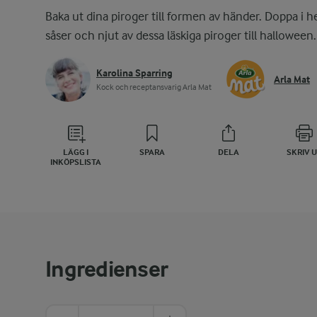
Baka ut dina piroger till formen av händer. Doppa i h
såser och njut av dessa läskiga piroger till halloween.
Karolina Sparring
Arla Mat
Kock och receptansvarig Arla Mat
LÄGG I
SPARA
DELA
SKRIV 
INKÖPSLISTA
Ingredienser