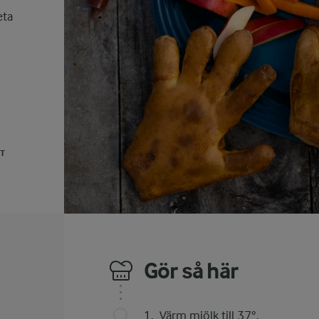
eta
UT
Gör så här
Värm mjölk till 37°.