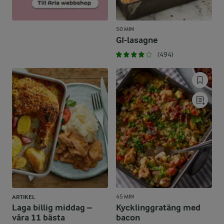
50 MIN
GI-lasagne
(494)
45 MIN
ARTIKEL
Laga billig middag –
Kycklinggratäng med
våra 11 bästa
bacon