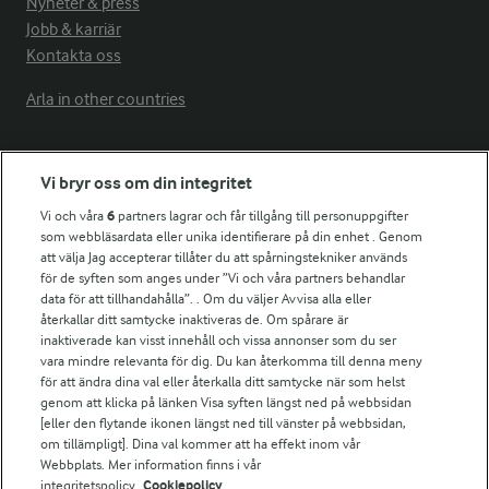
Nyheter & press
Jobb & karriär
Kontakta oss
Arla in other countries
Fler Arlasajter
Vi bryr oss om din integritet
Vi och våra
6
partners lagrar och får tillgång till personuppgifter
För ägare
som webbläsardata eller unika identifierare på din enhet . Genom
att välja Jag accepterar tillåter du att spårningstekniker används
Arlas kundportal
för de syften som anges under ”Vi och våra partners behandlar
Arla.com
data för att tillhandahålla”. . Om du väljer Avvisa alla eller
Falbygdens Ost
återkallar ditt samtycke inaktiveras de. Om spårare är
Arla webbshop
inaktiverade kan visst innehåll och vissa annonser som du ser
vara mindre relevanta för dig. Du kan återkomma till denna meny
Bildbank
för att ändra dina val eller återkalla ditt samtycke när som helst
genom att klicka på länken Visa syften längst ned på webbsidan
[eller den flytande ikonen längst ned till vänster på webbsidan,
om tillämpligt]. Dina val kommer att ha effekt inom vår
Följ oss
Webbplats. Mer information finns i vår
integritetspolicy.
Cookiepolicy