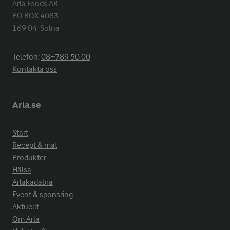
Arla Foods AB

PO BOX 4083

169 04  Solna
Telefon:
08−789 50 00
Kontakta oss
Arla.se
Start
Recept & mat
Produkter
Hälsa
Arlakadabra
Event & sponsring
Aktuellt
Om Arla