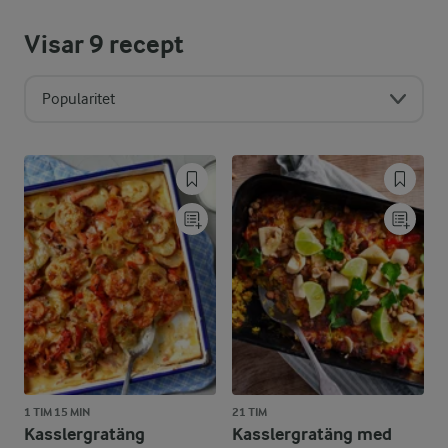
Visar
9
recept
Popularitet
1 TIM 15 MIN
21 TIM
Kasslergratäng
Kasslergratäng med