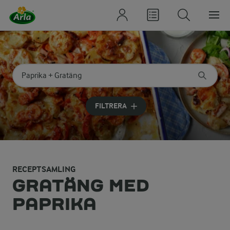
Sök på kategori eller ingrediens
Skriv in sökord för att få förslag
FILTRERA
RECEPTSAMLING
GRATÄNG MED
PAPRIKA