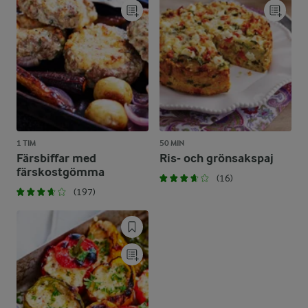
1 TIM
50 MIN
Färsbiffar med
Ris- och grönsakspaj
färskostgömma
(16)
(197)