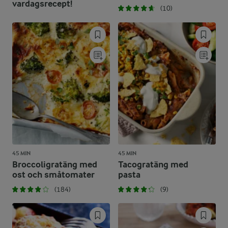
vardagsrecept!
(10)
45 MIN
45 MIN
Broccoligratäng med
Tacogratäng med
ost och småtomater
pasta
(184)
(9)