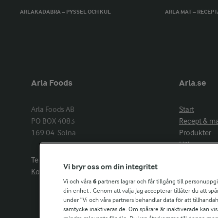
ARLAKADABRA – PYSSEL OCH KUL
ARLA MAT – RECEP
Arla Foods
Arla.se
Arla Foods AB

Start
PO BOX 4083

Recept & m
169 04  Solna
Produkter
Hälsa
Arlakadabra
Telefon:
08−789 50 00
Vi bryr oss om din integritet
Event & spo
Kontakta oss
Aktuellt
Vi och våra
6
partners lagrar och får tillgång till personuppg
din enhet . Genom att välja Jag accepterar tillåter du att s
Om Arla
under ”Vi och våra partners behandlar data för att tillhandahål
Nyheter & p
samtycke inaktiveras de. Om spårare är inaktiverade kan vis
Jobb & karri