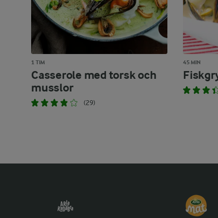
1 TIM
45 MIN
Casserole med torsk och
Fiskgr
musslor
(29)