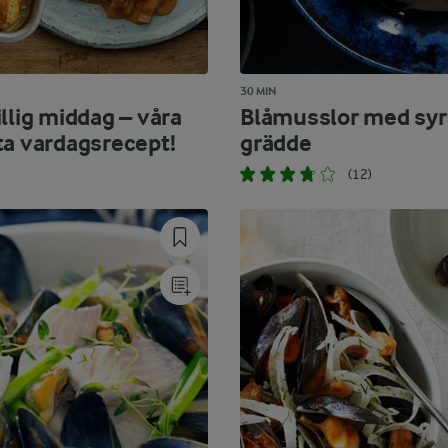
30 MIN
llig middag – våra
Blåmusslor med syr
ta vardagsrecept!
grädde
(12)