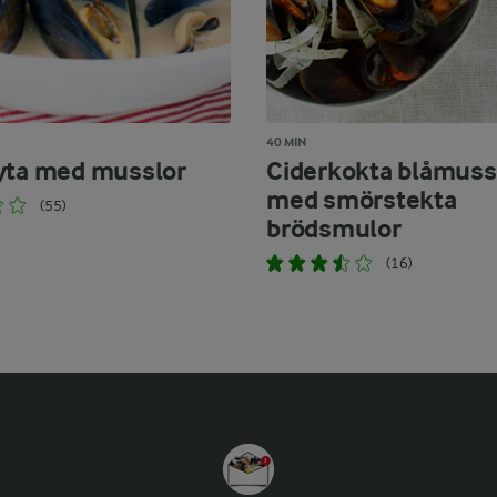
40 MIN
yta med musslor
Ciderkokta blåmuss
med smörstekta
(55)
brödsmulor
(16)