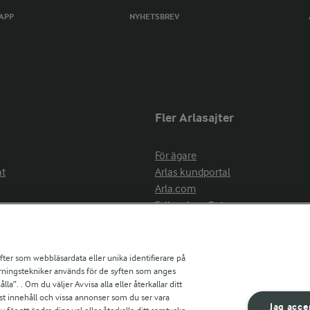
TAPP
NYHETSBREV
Fler Arlasajter
För ägare
at
Arlas kundportal
Arla.com
Falbygdens Ost
Arla webbshop
nsring
Bildbank
ifter som webbläsardata eller unika identifierare på
pårningstekniker används för de syften som anges
la”. . Om du väljer Avvisa alla eller återkallar ditt
ress
st innehåll och vissa annonser som du ser vara
är
Jag acce