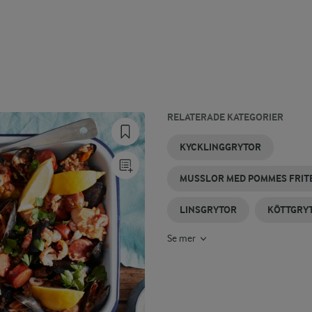
RELATERADE KATEGORIER
KORVGRYTA
FRANSYSKA
CHILIGRYTA
FISKGRYTA
LAXGRYTA
GRYTOR
KYCKLINGGRYTOR
GRYTA
MUSSLOR MED POMMES FRIT
LINSGRYTOR
KÖTTGRY
Se mer