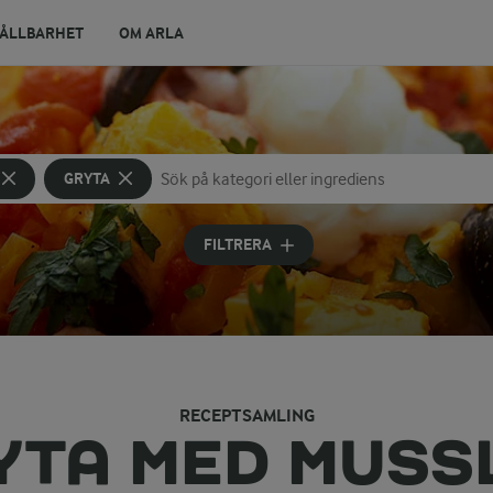
ÅLLBARHET
OM ARLA
GRYTA
Sök på kategori eller ingrediens
Skriv in sökord för att få förslag
FILTRERA
RECEPTSAMLING
YTA MED MUSS