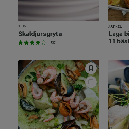
1 TIM
ARTIKEL
Skaldjursgryta
Laga bi
11 bäs
(50)