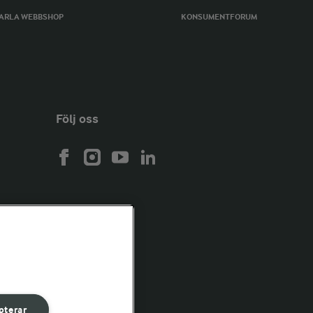
ARLA WEBBSHOP
KONSUMENTFORUM
Följ oss
pterar