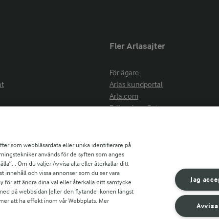
Fler Arlasajter
För ägare
at
Arlas kundportal
Arla.com
Falbygdens Ost
Arla webbshop
nsring
Bildbank
ifter som webbläsardata eller unika identifierare på
pårningstekniker används för de syften som anges
la”. . Om du väljer Avvisa alla eller återkallar ditt
ress
st innehåll och vissa annonser som du ser vara
är
Jag acce
ör att ändra dina val eller återkalla ditt samtycke
s
 ned på webbsidan [eller den flytande ikonen längst
mmer att ha effekt inom vår Webbplats. Mer
Avvisa
r countries