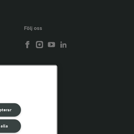
Följ oss
pterar
 alla