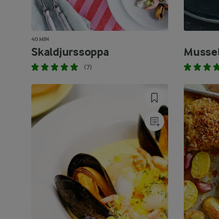
40 MIN
Skaldjurssoppa
Musse
(7)