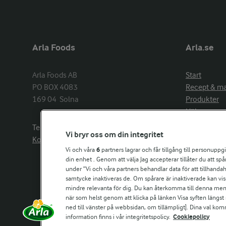
Arla Foods
Arla.se
Arla Foods AB

Start
PO BOX 4083

Recept & m
169 04  Solna
Produkter
Hälsa
Arlakadabra
Telefon:
08−789 50 00
Vi bryr oss om din integritet
Event & spo
Kontakta oss
Aktuellt
Vi och våra
6
partners lagrar och får tillgång till personuppg
din enhet . Genom att välja Jag accepterar tillåter du att s
Om Arla
under ”Vi och våra partners behandlar data för att tillhandahål
Nyheter & p
samtycke inaktiveras de. Om spårare är inaktiverade kan vis
Jobb & karri
mindre relevanta för dig. Du kan återkomma till denna meny f
Kontakta os
när som helst genom att klicka på länken Visa syften längst
ned till vänster på webbsidan, om tillämpligt]. Dina val ko
information finns i vår integritetspolicy.
Cookiepolicy
Arla in othe