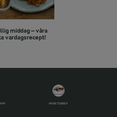
llig middag – våra
ta vardagsrecept!
TAPP
NYHETSBREV