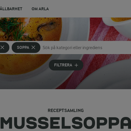
ÅLLBARHET
OM ARLA
SOPPA
Sök på kategori eller ingrediens
Skriv in sökord för att få förslag
FILTRERA
RECEPTSAMLING
MUSSELSOPP