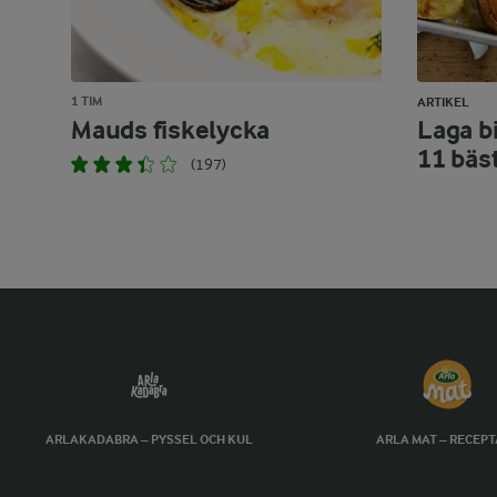
1 TIM
ARTIKEL
Mauds fiskelycka
Laga bi
11 bäs
(197)
ARLAKADABRA – PYSSEL OCH KUL
ARLA MAT – RECEP