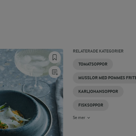
RELATERADE KATEGORIER
JORDÄRTSKOCKASOPPA
BROCCOLISOPPOR
SOPPOR MED
SPENATSOPPA
LÖKSOPPA
SOPPOR
TOMATSOPPOR
CHAMPINJONER
MUSSLOR MED POMMES FRIT
KARLJOHANSOPPOR
FISKSOPPOR
Se mer