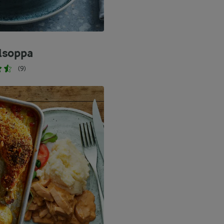
lsoppa
(9)