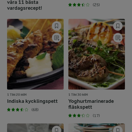
våra 11 bästa
(25)
vardagsrecept!
1 TIM 20 MIN
1 TIM 30 MIN
Indiska kycklingspett
Yoghurtmarinerade
fläskspett
(68)
(17)