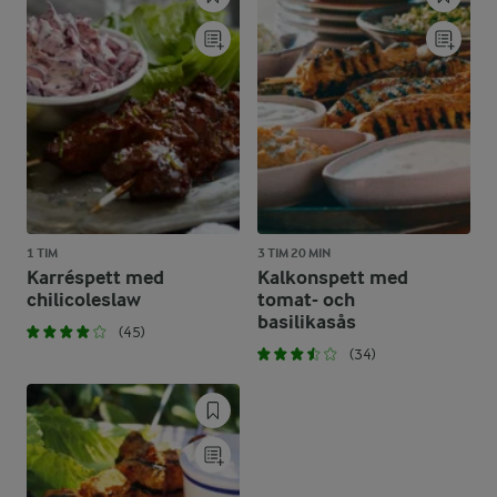
1 TIM
3 TIM 20 MIN
Karréspett med
Kalkonspett med
chilicoleslaw
tomat- och
basilikasås
(45)
(34)