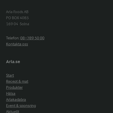
Arla Foods AB

PO BOX 4083

169 04  Solna
Telefon:
08−789 50 00
Kontakta oss
Arla.se
Start
Recept & mat
Produkter
Hälsa
Arlakadabra
Event & sponsring
Aktuellt