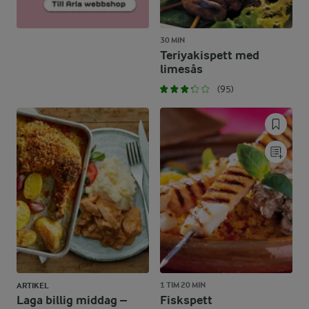
30 MIN
Teriyakispett med
limesås
(95)
1 TIM 20 MIN
ARTIKEL
Laga billig middag –
Fiskspett