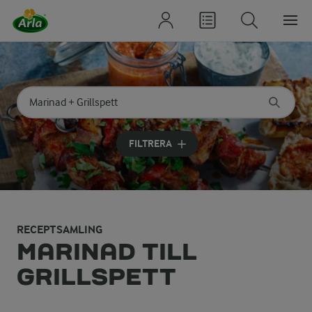
Sök på kategori eller ingrediens
Skriv in sökord för att få förslag
FILTRERA
RECEPTSAMLING
MARINAD TILL
GRILLSPETT