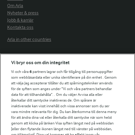
Om Arla
Nyheter & press
Jobb & karriär
Kontakta oss
Arla in other countries
Fler Arlasajter
Vi bryr oss om din integritet
Vi och våra
6
partners lagrar och får tillgång till personuppgifter
För ägare
som webbläsardata eller unika identifierare på din enhet . Genom
att välja Jag accepterar tillåter du att spårningstekniker används
Arlas kundportal
för de syften som anges under ”Vi och våra partners behandlar
Arla.com
data för att tillhandahålla”. . Om du väljer Avvisa alla eller
Falbygdens Ost
återkallar ditt samtycke inaktiveras de. Om spårare är
Arla webbshop
inaktiverade kan visst innehåll och vissa annonser som du ser
vara mindre relevanta för dig. Du kan återkomma till denna meny
Bildbank
för att ändra dina val eller återkalla ditt samtycke när som helst
genom att klicka på länken Visa syften längst ned på webbsidan
[eller den flytande ikonen längst ned till vänster på webbsidan,
om tillämpligt]. Dina val kommer att ha effekt inom vår