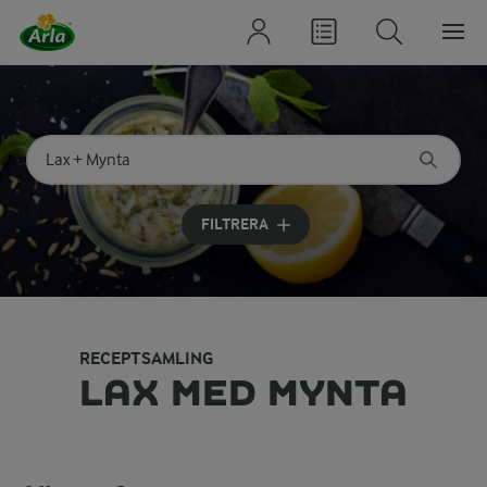
Sök på kategori eller ingrediens
Skriv in sökord för att få förslag
FILTRERA
RECEPTSAMLING
LAX MED MYNTA