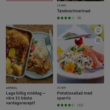
10 MIN
Tandoorimarinad
(9)
20 MIN
ARTIKEL
Laga billig middag –
Potatissallad med
våra 11 bästa
sparris
vardagsrecept!
(32)