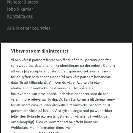
Nyheter & press
Jobb & karriär
Kontakta oss
Arla in other countries
Fler Arlasajter
Vi bryr oss om din integritet
Vi och våra
6
partners lagrar och får tillgång till personuppgifter
För ägare
som webbläsardata eller unika identifierare på din enhet . Genom
att välja Jag accepterar tillåter du att spårningstekniker används
Arlas kundportal
för de syften som anges under ”Vi och våra partners behandlar
Arla.com
data för att tillhandahålla”. . Om du väljer Avvisa alla eller
Falbygdens Ost
återkallar ditt samtycke inaktiveras de. Om spårare är
Arla webbshop
inaktiverade kan visst innehåll och vissa annonser som du ser
vara mindre relevanta för dig. Du kan återkomma till denna meny
Bildbank
för att ändra dina val eller återkalla ditt samtycke när som helst
genom att klicka på länken Visa syften längst ned på webbsidan
[eller den flytande ikonen längst ned till vänster på webbsidan,
om tillämpligt]. Dina val kommer att ha effekt inom vår
Följ oss
Webbplats. Mer information finns i vår