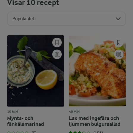
Visar
10
recept
Popularitet
10 MIN
40 MIN
Mynta- och
Lax med ingefära och
fänkålsmarinad
ljummen bulgursallad
(0)
(105)