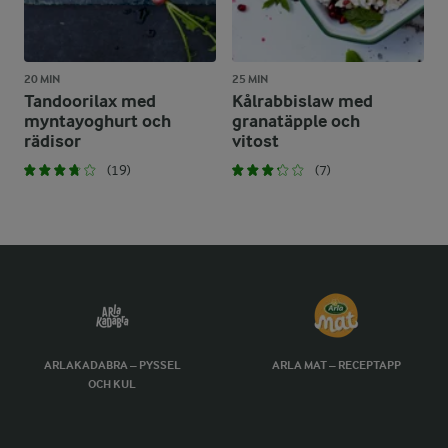
20 MIN
25 MIN
Tandoorilax med
Kålrabbislaw med
myntayoghurt och
granatäpple och
rädisor
vitost
(19)
(7)
ARLAKADABRA – PYSSEL
ARLA MAT – RECEPTAPP
OCH KUL