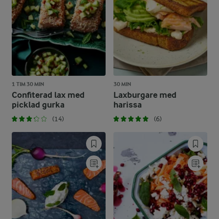
1 TIM 30 MIN
30 MIN
Confiterad lax med
Laxburgare med
picklad gurka
harissa
(14)
(6)