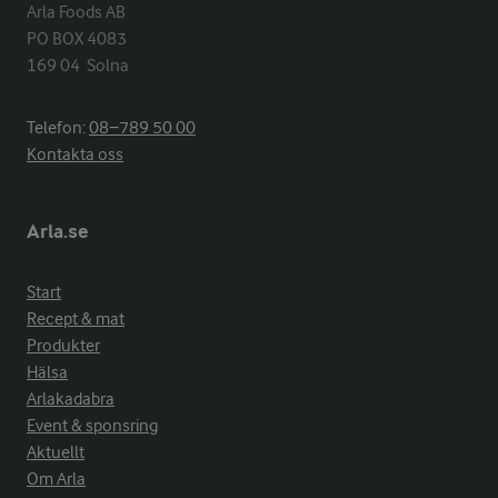
Arla Foods AB

PO BOX 4083

169 04  Solna
Telefon:
08−789 50 00
Kontakta oss
Arla.se
Start
Recept & mat
Produkter
Hälsa
Arlakadabra
Event & sponsring
Aktuellt
Om Arla