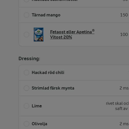
Tärnad mango
150 
Fetaost eller Apetina®
100 
Vitost 20%
Dressing:
Hackad röd chili
Strimlad färsk mynta
2 ms
rivet skal o
Lime
saft av
Olivolja
2 ms