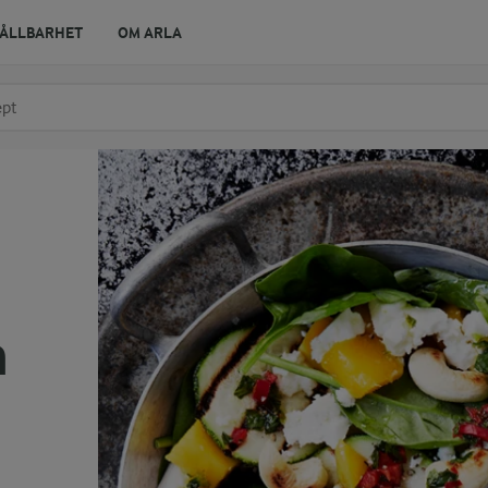
ÅLLBARHET
OM ARLA
r ingrediens
t få förslag
h