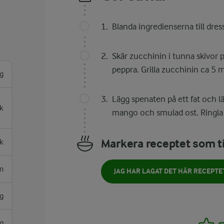
Blanda ingredienserna till dress
Skär zucchinin i tunna skivor 
peppra. Grilla zucchinin ca 5 m
g
Lägg spenaten på ett fat och l
k
mango och smulad ost. Ringla
Markera receptet som ti
k
m
JAG HAR LAGAT DET HÄR RECEPTE
g
1
g