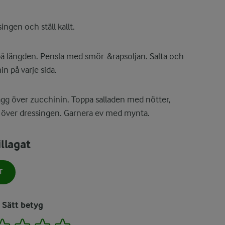
ingen och ställ kallt.
på längden. Pensla med smör-&rapsoljan. Salta och
in på varje sida.
ägg över zucchinin. Toppa salladen med nötter,
 över dressingen. Garnera ev med mynta.
llagat
T
Sätt betyg
2
3
4
5