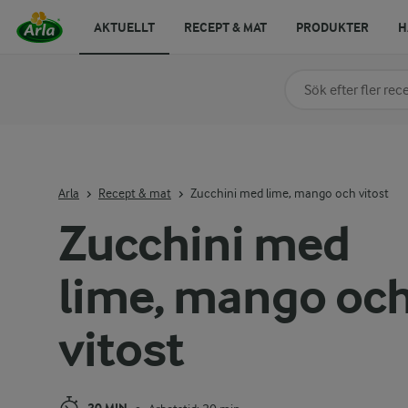
AKTUELLT
RECEPT & MAT
PRODUKTER
H
Sök på kategori elle
Skriv in sökord för at
Arla
Recept & mat
Zucchini med lime, mango och vitost
Zucchini med
lime, mango oc
vitost