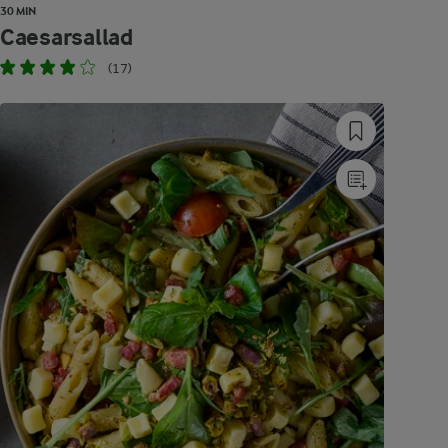
30 MIN
Caesarsallad
(17)