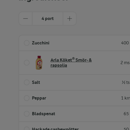
4 port
Zucchini
400 
Arla Köket® Smör- &
2 ms
rapsolja
Salt
½ ts
Peppar
1 kr
Bladspenat
65 
Hackade cashewnötter
50 