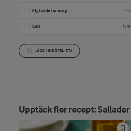
Flytande honung
1 t
Salt
½ ts
LÄGG I INKÖPSLISTA
Upptäck fler recept: Sallader