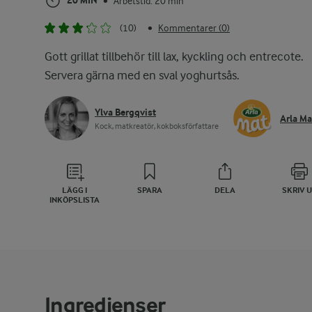
20 MIN
Arbetstid: 20 min
•
(10)
Kommentarer (0)
•
Gott grillat tillbehör till lax, kyckling och entrecote.
Servera gärna med en sval yoghurtsås.
Ylva Bergqvist
Arla Ma
Kock, matkreatör, kokboksförfattare
LÄGG I
SPARA
DELA
SKRIV 
INKÖPSLISTA
Ingredienser