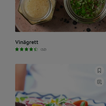
Vinägrett
(32)