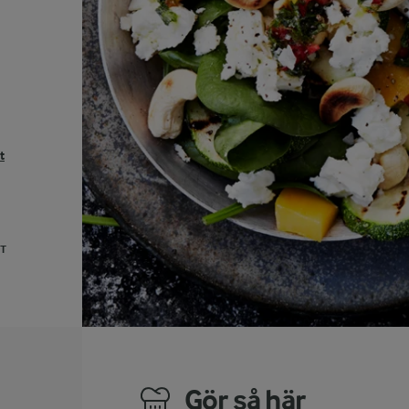
t
UT
Gör så här