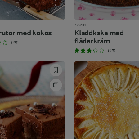
40 MIN
utor med kokos
Kladdkaka med
fläderkräm
(29)
(93)