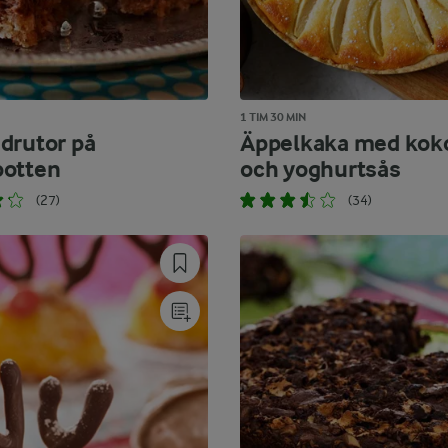
1 TIM 30 MIN
drutor på
Äppelkaka med kok
botten
och yoghurtsås
(27)
(34)