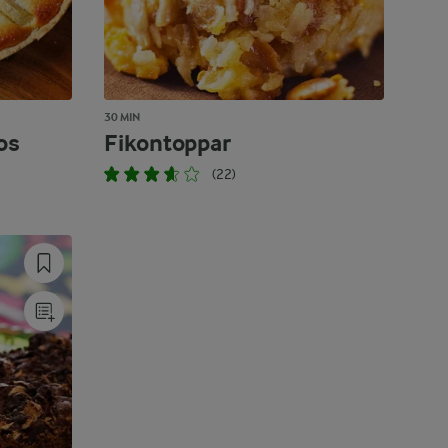
30 MIN
os
Fikontoppar
(22)