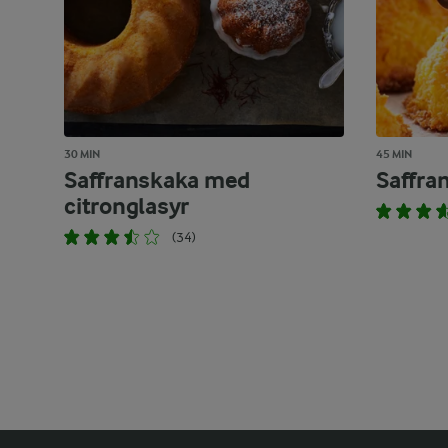
30 MIN
45 MIN
Saffranskaka med
Saffra
citronglasyr
(34)