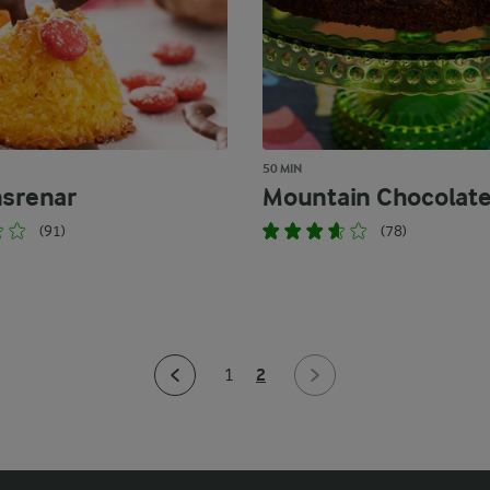
50 MIN
nsrenar
Mountain Chocolat
(91)
(78)
2
1