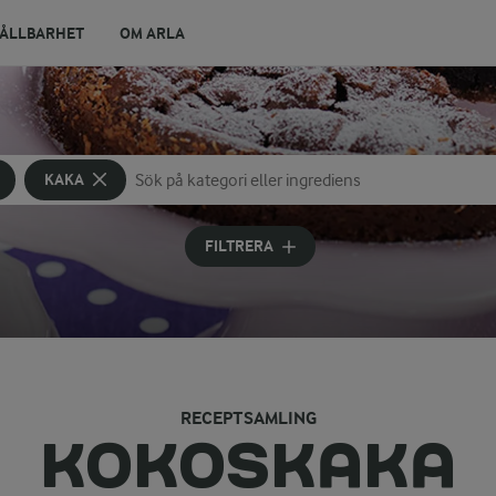
ÅLLBARHET
OM ARLA
KAKA
Sök på kategori eller ingrediens
Skriv in sökord för att få förslag
FILTRERA
RECEPTSAMLING
KOKOSKAKA