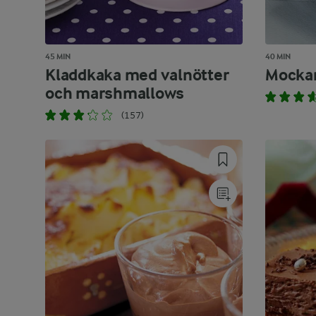
45 MIN
40 MIN
Kladdkaka med valnötter
Mockar
och marshmallows
(157)