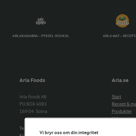
ARLAKADABRA – PYSSEL OCH KUL
ARLA MAT – RECEP
Arla Foods
Arla.se
Arla Foods AB

Start
PO BOX 4083

Recept & m
169 04  Solna
Produkter
Hälsa
Arlakadabra
Telefon:
08−789 50 00
Vi bryr oss om din integritet
Event & spo
Kontakta oss