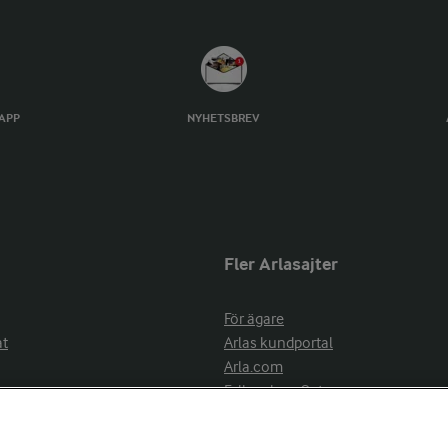
TAPP
NYHETSBREV
Fler Arlasajter
För ägare
at
Arlas kundportal
Arla.com
Falbygdens Ost
Arla webbshop
nsring
Bildbank