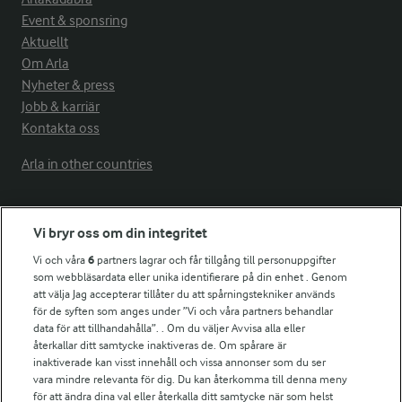
Event & sponsring
Aktuellt
Om Arla
Nyheter & press
Jobb & karriär
Kontakta oss
Arla in other countries
Fler Arlasajter
Vi bryr oss om din integritet
Vi och våra
6
partners lagrar och får tillgång till personuppgifter
För ägare
som webbläsardata eller unika identifierare på din enhet . Genom
att välja Jag accepterar tillåter du att spårningstekniker används
Arlas kundportal
för de syften som anges under ”Vi och våra partners behandlar
Arla.com
data för att tillhandahålla”. . Om du väljer Avvisa alla eller
Falbygdens Ost
återkallar ditt samtycke inaktiveras de. Om spårare är
Arla webbshop
inaktiverade kan visst innehåll och vissa annonser som du ser
vara mindre relevanta för dig. Du kan återkomma till denna meny
Bildbank
för att ändra dina val eller återkalla ditt samtycke när som helst