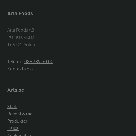
Arla Foods
Arla Foods AB

PO BOX 4083

169 04  Solna
Telefon:
08−789 50 00
Kontakta oss
Arla.se
Start
Recept & mat
Produkter
Hälsa
Arlakadabra