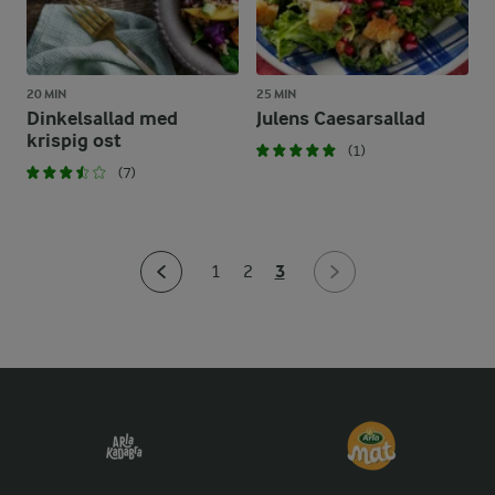
20 MIN
25 MIN
Dinkelsallad med
Julens Caesarsallad
krispig ost
(1)
(7)
3
1
2