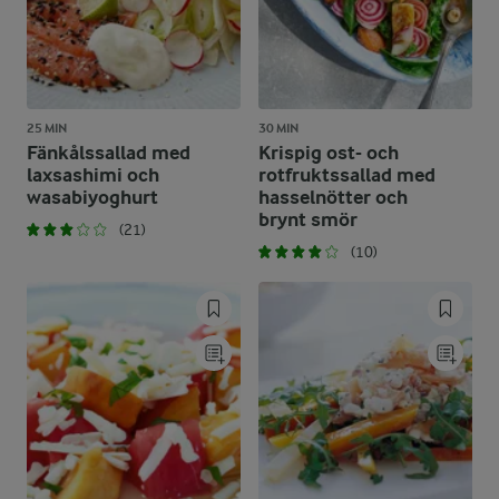
25 MIN
30 MIN
Fänkålssallad med
Krispig ost- och
laxsashimi och
rotfruktssallad med
wasabiyoghurt
hasselnötter och
brynt smör
(21)
(10)