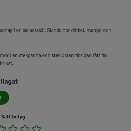
enap i en salladsskål. Blanda ner dinkel, mango och
smör i en stekpanna och stek osten tills den fått fin
kt ost.
llagat
T
Sätt betyg
2
3
4
5