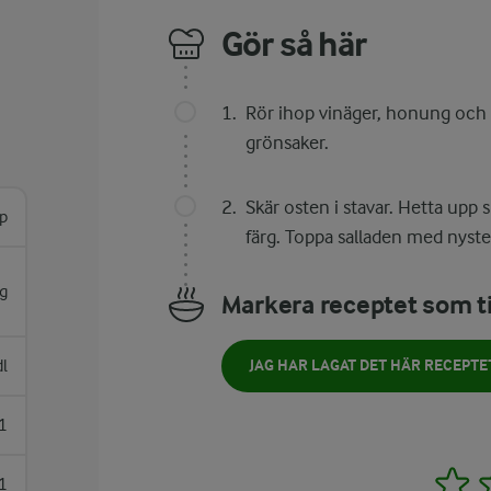
Gör så här
Rör ihop vinäger, honung och s
grönsaker.
Skär osten i stavar. Hetta upp 
rp
färg. Toppa salladen med nyste
g
Markera receptet som ti
dl
JAG HAR LAGAT DET HÄR RECEPTE
1
1
1