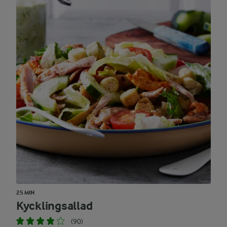
25 MIN
Kycklingsallad
(90)