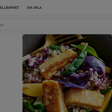
ÅLLBARHET
OM ARLA
r ingrediens
t få förslag