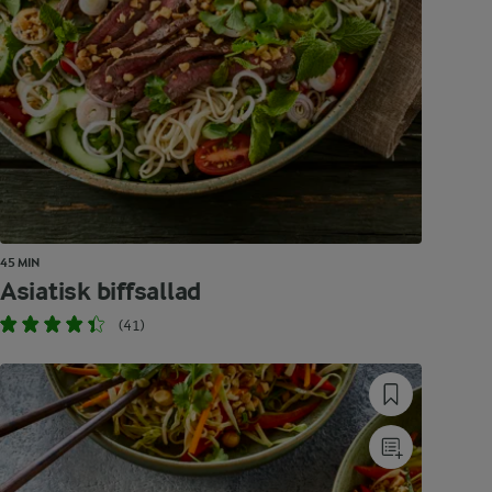
45 MIN
Asiatisk biffsallad
(41)