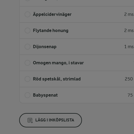
Äppelcidervinäger
2 ms
Flytande honung
2 ms
Dijonsenap
1 ms
Omogen mango, i stavar
Röd spetskål, strimlad
250 
Babyspenat
75 
LÄGG I INKÖPSLISTA