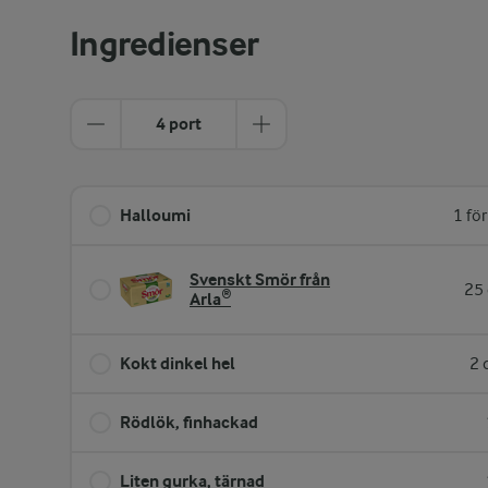
Ingredienser
4 port
Halloumi
1 fö
Svenskt Smör från
25 
Arla®
Kokt dinkel hel
2 
Rödlök, finhackad
Liten gurka, tärnad