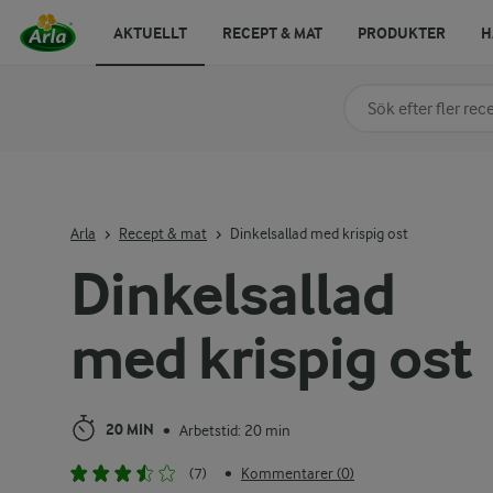
AKTUELLT
RECEPT & MAT
PRODUKTER
H
Sök på kategori elle
Skriv in sökord för at
Arla
Recept & mat
Dinkelsallad med krispig ost
Dinkelsallad
med krispig ost
20 MIN
Arbetstid: 20 min
•
(7)
Kommentarer (0)
•