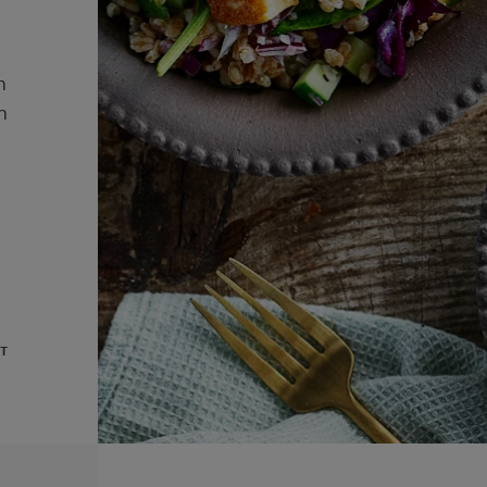
.
h
n
UT