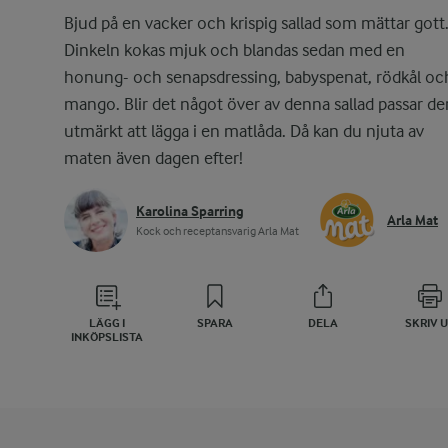
Bjud på en vacker och krispig sallad som mättar gott
Dinkeln kokas mjuk och blandas sedan med en
honung- och senapsdressing, babyspenat, rödkål oc
mango. Blir det något över av denna sallad passar de
utmärkt att lägga i en matlåda. Då kan du njuta av
maten även dagen efter!
Karolina Sparring
Arla Mat
Kock och receptansvarig Arla Mat
LÄGG I
SPARA
DELA
SKRIV 
INKÖPSLISTA