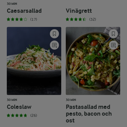
30 MIN
Caesarsallad
Vinägrett
(17)
(32)
30 MIN
30 MIN
Coleslaw
Pastasallad med
pesto, bacon och
(26)
ost