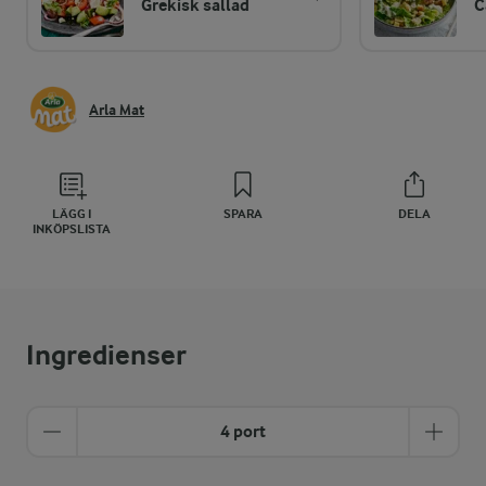
Grekisk sallad
C
Arla Mat
LÄGG I
SPARA
DELA
INKÖPSLISTA
Ingredienser
4 port