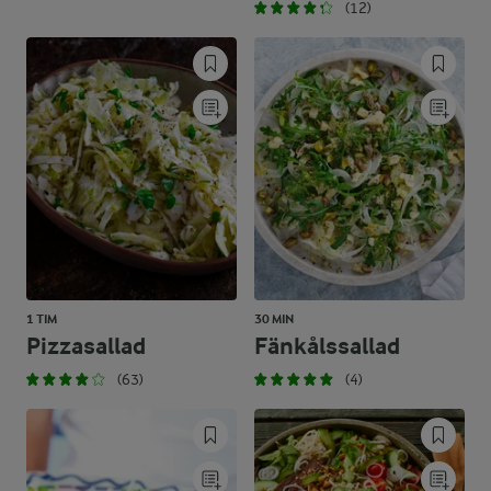
(12)
1 TIM
30 MIN
Pizzasallad
Fänkålssallad
(63)
(4)