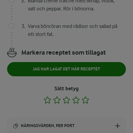
Blanda crème fraiche med senap, vitlök,
salt och peppar. Rör i bönorna.
Varva bönröran med rädisor och sallad på
ett stort fat.
Markera receptet som tillagat
JAG HAR LAGAT DET HÄR RECEPTET
Sätt betyg
1
2
3
4
5
NÄRINGSVÄRDEN, PER PORT