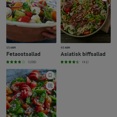
15 MIN
45 MIN
Fetaostsallad
Asiatisk biffsallad
(106)
(41)