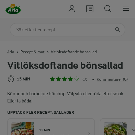
Sök på kategori eller ingrediens
Skriv in sökord för att få förslag
Arla
Recept & mat
Vitlöksdoftande bönsallad
Vitlöksdoftande bönsallad
15 MIN
(7)
Kommentarer (0)
•
Bönor och barbecue hör ihop. Välj vita eller röda efter smak.
Eller ta båda!
UPPTÄCK FLER RECEPT: SALLADER
15 MIN
3