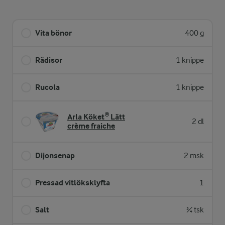
Vita bönor
400 g
Rädisor
1 knippe
Rucola
1 knippe
Arla Köket® Lätt
2 dl
crème fraiche
Dijonsenap
2 msk
Pressad vitlöksklyfta
1
Salt
¾ tsk