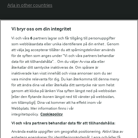
Arla in other countries
Fler Arlasajter
Vi bryr oss om din integritet
Vi och våra
6
partners lagrar och får tillgång till personuppgifter
För ägare
som webbläsardata eller unika identifierare på din enhet . Genom
att välja Jag accepterar tillåter du att spårningstekniker används
Arlas kundportal
för de syften som anges under ”Vi och våra partners behandlar
Arla.com
data för att tillhandahålla”. . Om du väljer Avvisa alla eller
Falbygdens Ost
återkallar ditt samtycke inaktiveras de. Om spårare är
Arla webbshop
inaktiverade kan visst innehåll och vissa annonser som du ser
vara mindre relevanta för dig. Du kan återkomma till denna meny
Bildbank
för att ändra dina val eller återkalla ditt samtycke när som helst
genom att klicka på länken Visa syften längst ned på webbsidan
[eller den flytande ikonen längst ned till vänster på webbsidan,
om tillämpligt]. Dina val kommer att ha effekt inom vår
Följ oss
Webbplats. Mer information finns i vår
integritetspolicy.
Cookiepolicy
Vi och våra partners behandlar data för att tillhandahålla:
Använda exakta uppgifter om geografisk positionering. Aktivt läsa av
enhetens egenskaper för identifieringsändamål. Lagra och/eller få