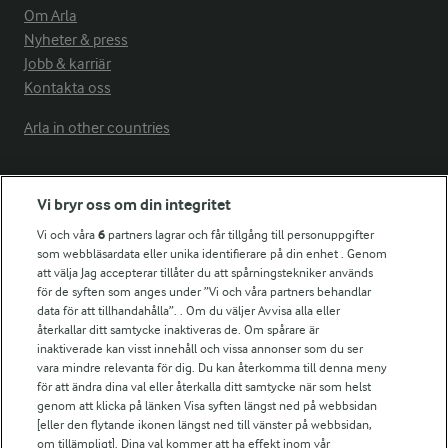
Om Arla
Nyheter & press
Jobb & karriär
Kontakta oss
Arla in other countries
Fler Arlasajter
Vi bryr oss om din integritet
Vi och våra
6
partners lagrar och får tillgång till personuppgifter
För ägare
som webbläsardata eller unika identifierare på din enhet . Genom
att välja Jag accepterar tillåter du att spårningstekniker används
Arlas kundportal
för de syften som anges under ”Vi och våra partners behandlar
Arla.com
data för att tillhandahålla”. . Om du väljer Avvisa alla eller
Falbygdens Ost
återkallar ditt samtycke inaktiveras de. Om spårare är
Arla webbshop
inaktiverade kan visst innehåll och vissa annonser som du ser
vara mindre relevanta för dig. Du kan återkomma till denna meny
Bildbank
för att ändra dina val eller återkalla ditt samtycke när som helst
genom att klicka på länken Visa syften längst ned på webbsidan
[eller den flytande ikonen längst ned till vänster på webbsidan,
om tillämpligt]. Dina val kommer att ha effekt inom vår