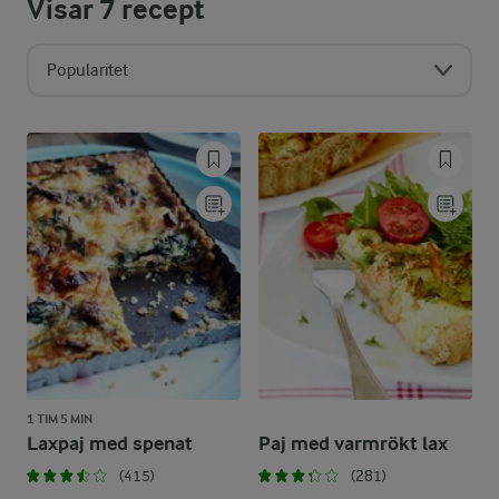
Visar
7
recept
Popularitet
1 TIM 5 MIN
Laxpaj med spenat
Paj med varmrökt lax
(415)
(281)