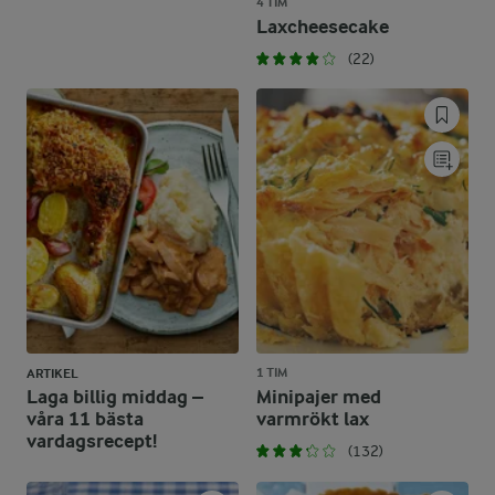
4 TIM
Laxcheesecake
(22)
1 TIM
ARTIKEL
Laga billig middag –
Minipajer med
våra 11 bästa
varmrökt lax
vardagsrecept!
(132)