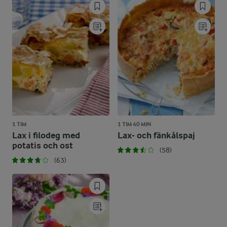
1 TIM
1 TIM 40 MIN
Lax i filodeg med
Lax- och fänkålspaj
potatis och ost
(58)
(63)