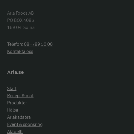
Arla Foods AB

PO BOX 4083

169 04  Solna
Telefon:
08−789 50 00
Kontakta oss
Arla.se
Start
Recept & mat
Produkter
Hälsa
Arlakadabra
Event & sponsring
Aktuellt