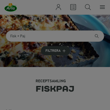
Sök på kategori eller ingrediens
Skriv in sökord för att få förslag
FILTRERA
RECEPTSAMLING
FISKPAJ