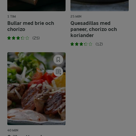
1 TIM
25 MIN
Bullar med brie och
Quesadillas med
chorizo
paneer, chorizo och
koriander
(25)
(12)
40 MIN