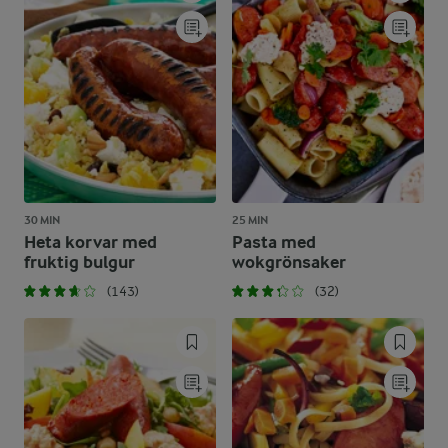
30 MIN
25 MIN
Heta korvar med
Pasta med
fruktig bulgur
wokgrönsaker
(143)
(32)