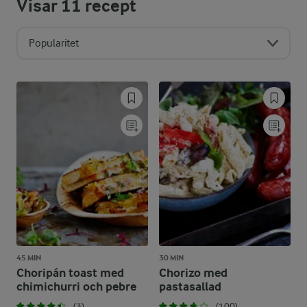
Visar
11
recept
Popularitet
45 MIN
30 MIN
Choripán toast med
Chorizo med
chimichurri och pebre
pastasallad
(3)
(100)