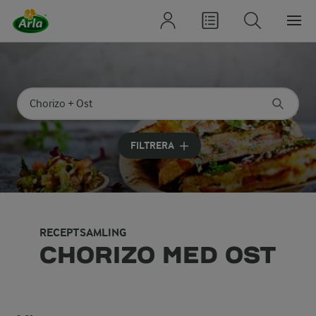
Sök på kategori eller ingrediens
Skriv in sökord för att få förslag
FILTRERA
RECEPTSAMLING
CHORIZO MED OST