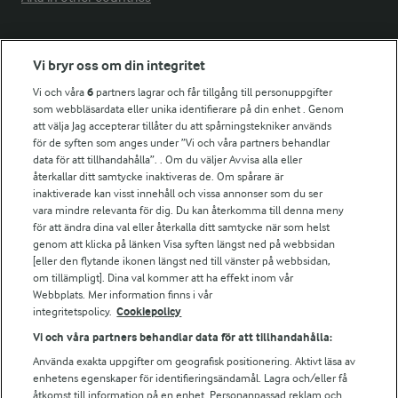
Fler Arlasajter
Vi bryr oss om din integritet
Vi och våra
6
partners lagrar och får tillgång till personuppgifter
För ägare
som webbläsardata eller unika identifierare på din enhet . Genom
att välja Jag accepterar tillåter du att spårningstekniker används
Arlas kundportal
för de syften som anges under ”Vi och våra partners behandlar
Arla.com
data för att tillhandahålla”. . Om du väljer Avvisa alla eller
Falbygdens Ost
återkallar ditt samtycke inaktiveras de. Om spårare är
Arla webbshop
inaktiverade kan visst innehåll och vissa annonser som du ser
vara mindre relevanta för dig. Du kan återkomma till denna meny
Bildbank
för att ändra dina val eller återkalla ditt samtycke när som helst
genom att klicka på länken Visa syften längst ned på webbsidan
[eller den flytande ikonen längst ned till vänster på webbsidan,
om tillämpligt]. Dina val kommer att ha effekt inom vår
Följ oss
Webbplats. Mer information finns i vår
integritetspolicy.
Cookiepolicy
Vi och våra partners behandlar data för att tillhandahålla:
Använda exakta uppgifter om geografisk positionering. Aktivt läsa av
enhetens egenskaper för identifieringsändamål. Lagra och/eller få
åtkomst till information på en enhet. Personanpassad reklam och