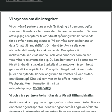
Fler Arlasajter
Vi bryr oss om din integritet
Vi och våra
6
partners lagrar och får tillgång till personuppgifter
För ägare
som webbläsardata eller unika identifierare på din enhet . Genom
att välja Jag accepterar tillåter du att spårningstekniker används
Arlas kundportal
för de syften som anges under ”Vi och våra partners behandlar
Arla.com
data för att tillhandahålla”. . Om du väljer Avvisa alla eller
Falbygdens Ost
återkallar ditt samtycke inaktiveras de. Om spårare är
Arla webbshop
inaktiverade kan visst innehåll och vissa annonser som du ser
vara mindre relevanta för dig. Du kan återkomma till denna meny
Bildbank
för att ändra dina val eller återkalla ditt samtycke när som helst
genom att klicka på länken Visa syften längst ned på webbsidan
[eller den flytande ikonen längst ned till vänster på webbsidan,
om tillämpligt]. Dina val kommer att ha effekt inom vår
Följ oss
Webbplats. Mer information finns i vår
integritetspolicy.
Cookiepolicy
Vi och våra partners behandlar data för att tillhandahålla:
Använda exakta uppgifter om geografisk positionering. Aktivt läsa av
enhetens egenskaper för identifieringsändamål. Lagra och/eller få
åtkomst till information på en enhet. Personanpassad reklam och