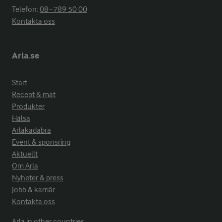
Telefon:
08−789 50 00
Kontakta oss
Arla.se
Start
Recept & mat
Produkter
Hälsa
Arlakadabra
Event & sponsring
Aktuellt
Om Arla
Nyheter & press
Jobb & karriär
Kontakta oss
Arla in other countries