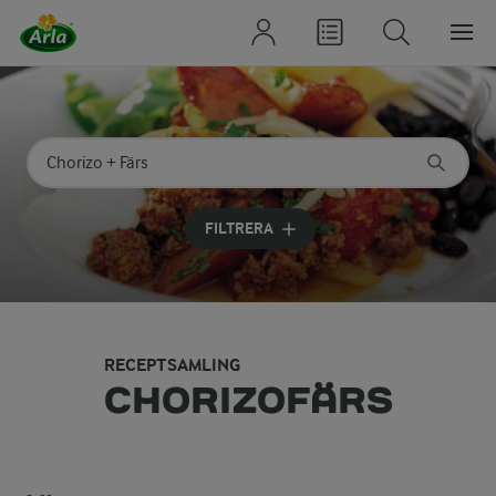
Sök på kategori eller ingrediens
Skriv in sökord för att få förslag
FILTRERA
RECEPTSAMLING
CHORIZOFÄRS