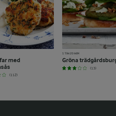
1 TIM 20 MIN
ffar med
Gröna trädgårdsbur
nsås
(13)
(112)