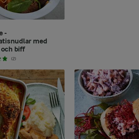
e -
atisnudlar med
och biff
(2)