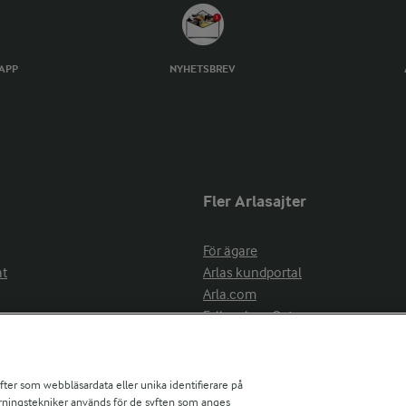
TAPP
NYHETSBREV
Fler Arlasajter
För ägare
at
Arlas kundportal
Arla.com
Falbygdens Ost
Arla webbshop
nsring
Bildbank
ifter som webbläsardata eller unika identifierare på
pårningstekniker används för de syften som anges