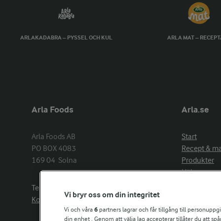
ARLAKADABRA – PYSSEL OCH KUL
ARLA MAT – RECEP
Arla Foods
Arla.se
Arla Foods AB

Start
PO BOX 4083

Recept & m
169 04  Solna
Produkter
Hälsa
Arlakadabra
Telefon:
08−789 50 00
Vi bryr oss om din integritet
Event & spo
Kontakta oss
Aktuellt
Vi och våra
6
partners lagrar och får tillgång till personuppg
din enhet . Genom att välja Jag accepterar tillåter du att s
Om Arla