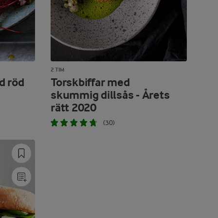
2 TIM
d röd
Torskbiffar med
skummig dillsås - Årets
rätt 2020
(30)