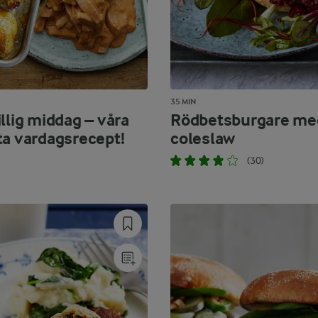
35 MIN
llig middag – våra
Rödbetsburgare me
ta vardagsrecept!
coleslaw
(30)