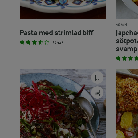
40 MIN
Pasta med strimlad biff
Japcha
sötpot
(342)
svamp 