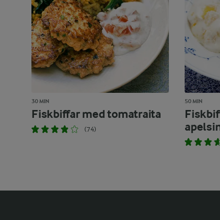
30 MIN
50 MIN
Fiskbiffar med tomatraita
Fiskbi
apelsi
(74)