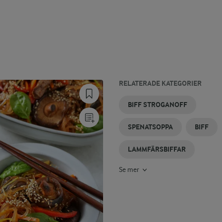
RELATERADE KATEGORIER
GRÖNSAKSBIFFAR
SPENATLASAGNE
VEGETARISKA
BIFFTOMAT
STUVAD
SPENAT
BIFF STROGANOFF
BIFFAR
SPENAT
SPENATSOPPA
BIFF
LAMMFÄRSBIFFAR
Se mer