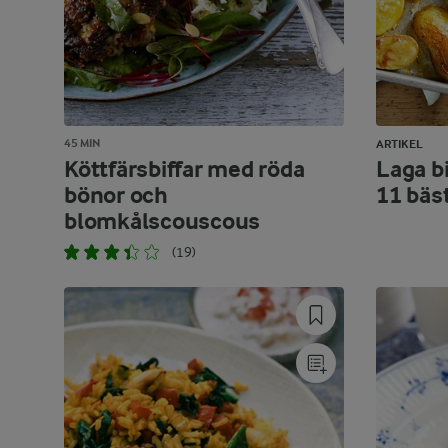
45 MIN
ARTIKEL
Köttfärsbiffar med röda
Laga bi
bönor och
11 bäs
blomkålscouscous
(19)