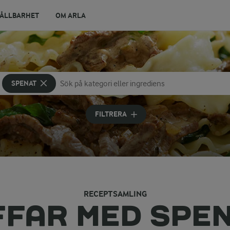
ÅLLBARHET
OM ARLA
SPENAT
Sök på kategori eller ingrediens
Skriv in sökord för att få förslag
FILTRERA
RECEPTSAMLING
FFAR MED SPE