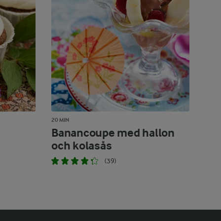
20 MIN
Banancoupe med hallon
och kolasås
(39)