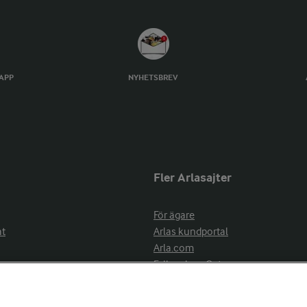
TAPP
NYHETSBREV
Fler Arlasajter
För ägare
at
Arlas kundportal
Arla.com
Falbygdens Ost
Arla webbshop
nsring
Bildbank