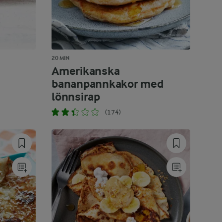
20 MIN
Amerikanska
bananpannkakor med
lönnsirap
(174)