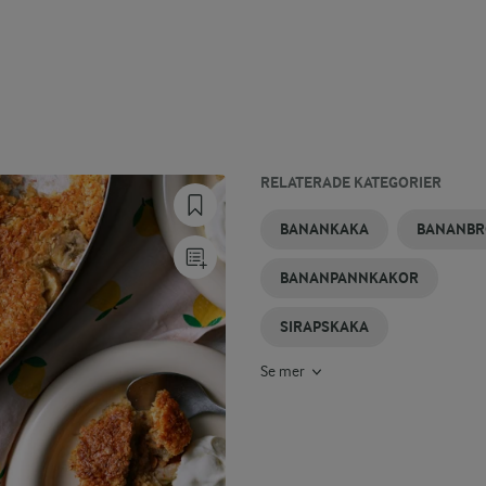
RELATERADE KATEGORIER
BANANMUFFINS
BANANPUDDING
BANANPLÄTTAR
SIRAPSBRÖD
VANILJSIRAP
BANANPAJ
BANANKAKA
BANANBR
BANANPANNKAKOR
SIRAPSKAKA
Se mer