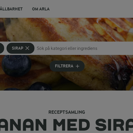
ÅLLBARHET
OM ARLA
SIRAP
Sök på kategori eller ingrediens
Skriv in sökord för att få förslag
FILTRERA
RECEPTSAMLING
ANAN MED SIR