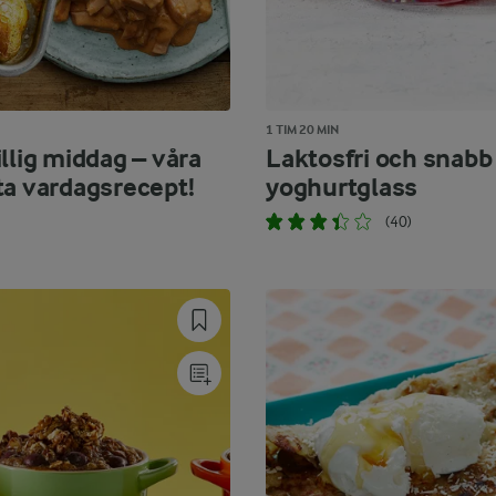
1 TIM 20 MIN
llig middag – våra
Laktosfri och snabb
ta vardagsrecept!
yoghurtglass
(40)