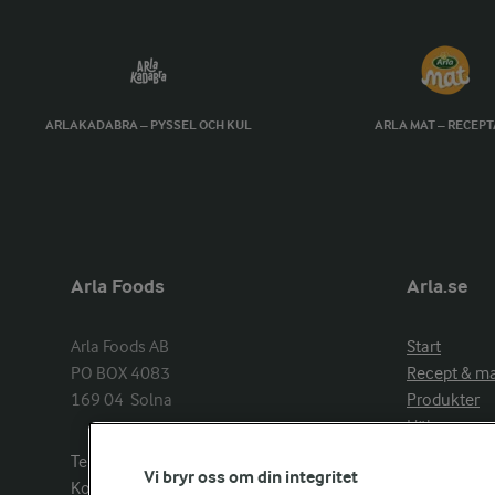
ARLAKADABRA – PYSSEL OCH KUL
ARLA MAT – RECEP
Arla Foods
Arla.se
Arla Foods AB

Start
PO BOX 4083

Recept & m
169 04  Solna
Produkter
Hälsa
Arlakadabra
Telefon:
08−789 50 00
Vi bryr oss om din integritet
Event & spo
Kontakta oss