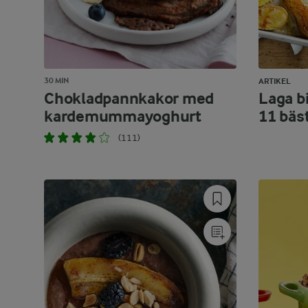
30 MIN
ARTIKEL
Chokladpannkakor med
Laga bi
kardemummayoghurt
11 bäs
(111)