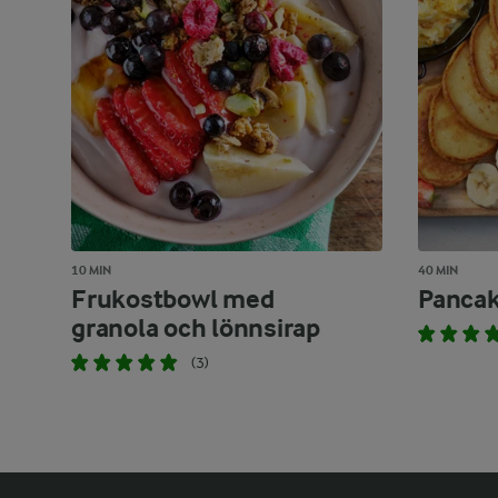
10 MIN
40 MIN
Frukostbowl med
Pancak
granola och lönnsirap
(3)