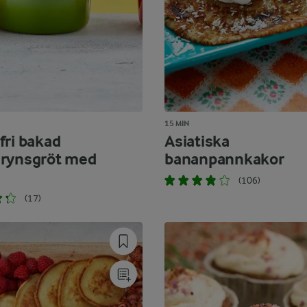
15 MIN
fri bakad
Asiatiska
rynsgröt med
bananpannkakor
(106)
(17)