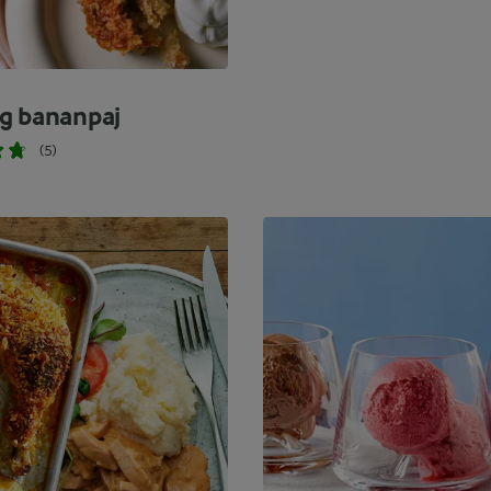
g bananpaj
(5)