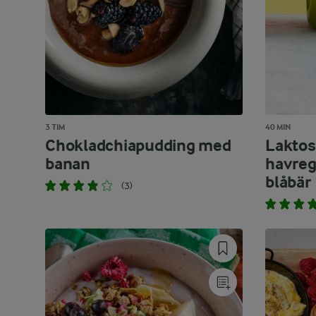
3 TIM
40 MIN
Chokladchiapudding med
Laktos
banan
havreg
blåbär
(3)