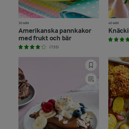
30 MIN
40 MIN
Amerikanska pannkakor
Knäcki
med frukt och bär
(735)