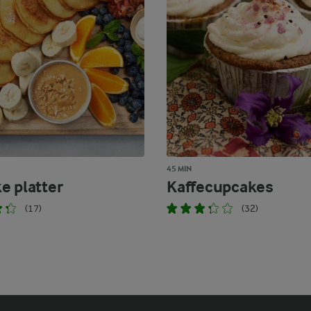
45 MIN
e platter
Kaffecupcakes
(17)
(32)