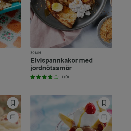
30 MIN
Elvispannkakor med
jordnötssmör
(10)