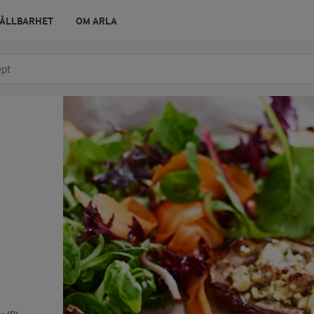
ÅLLBARHET
OM ARLA
r ingrediens
t få förslag