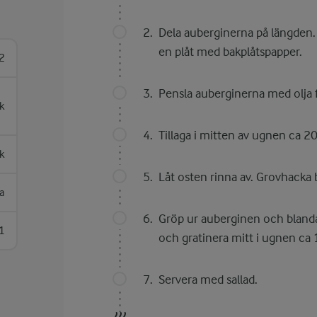
Dela auberginerna på längden.
en plåt med bakplåtspapper.
2
Pensla auberginerna med olja fr
k
Tillaga i mitten av ugnen ca 20
k
Låt osten rinna av. Grovhacka ba
a
Gröp ur auberginen och blanda 
1
och gratinera mitt i ugnen ca 
Servera med sallad.