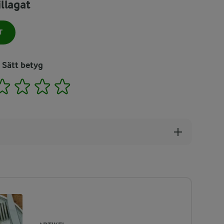
llagat
T
Sätt betyg
2
3
4
5