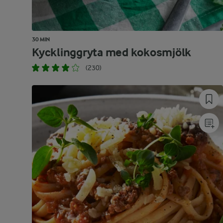
30 MIN
Kycklinggryta med kokosmjölk
(230)