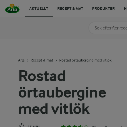
AKTUELLT
RECEPT & MAT
PRODUKTER
H
Sök på kategori elle
Skriv in sökord för at
Arla
Recept & mat
Rostad örtaubergine med vitlök
Rostad
örtaubergine
med vitlök