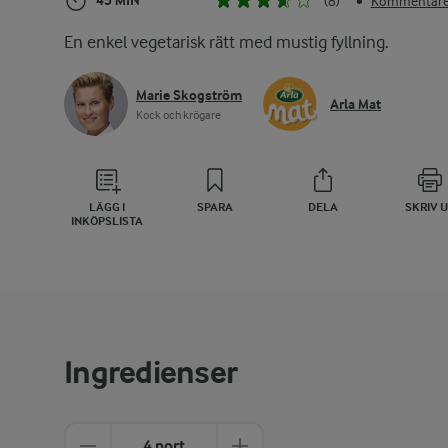
45 MIN
(8)
Kommentarer
•
En enkel vegetarisk rätt med mustig fyllning.
Marie Skogström
Arla Mat
Kock och krögare
LÄGG I
SPARA
DELA
SKRIV 
INKÖPSLISTA
Ingredienser
4 port