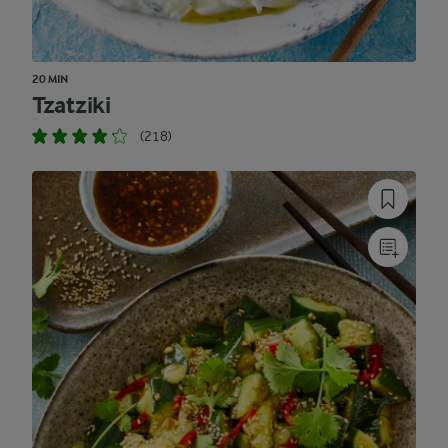
20 MIN
Tzatziki
(218)