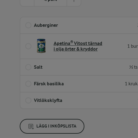
Auberginer
Apetina® Vitost tärnad
1 bur
i olja örter & kryddor
Salt
½ ts
Färsk basilika
1 kruk
Vitlöksklyfta
LÄGG I INKÖPSLISTA