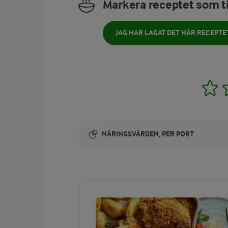
Markera receptet som ti
JAG HAR LAGAT DET HÄR RECEPTE
1
NÄRINGSVÄRDEN, PER PORT
Energi:
238 kcal
ENERGIDISTRIBUTION %
NÄRINGSVÄRDEN PER PORT