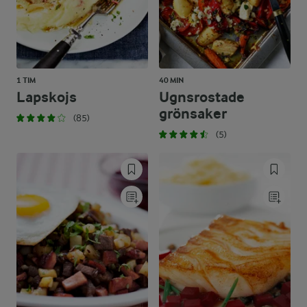
1 TIM
40 MIN
Lapskojs
Ugnsrostade
grönsaker
(85)
(5)