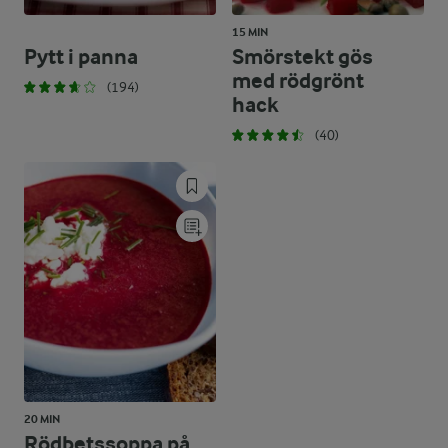
15 MIN
Pytt i panna
Smörstekt gös
med rödgrönt
(194)
hack
(40)
20 MIN
Rödbetssoppa på