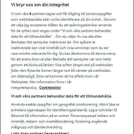
Fler Arlasajter
Vi bryr oss om din integritet
Vi och våra
6
partners lagrar och får tillgång till personuppgifter
För ägare
som webbläsardata eller unika identifierare på din enhet . Genom
att välja Jag accepterar tillåter du att spårningstekniker används
Arlas kundportal
för de syften som anges under ”Vi och våra partners behandlar
Arla.com
data för att tillhandahålla”. . Om du väljer Avvisa alla eller
Falbygdens Ost
återkallar ditt samtycke inaktiveras de. Om spårare är
Arla webbshop
inaktiverade kan visst innehåll och vissa annonser som du ser
vara mindre relevanta för dig. Du kan återkomma till denna meny
Bildbank
för att ändra dina val eller återkalla ditt samtycke när som helst
genom att klicka på länken Visa syften längst ned på webbsidan
[eller den flytande ikonen längst ned till vänster på webbsidan,
om tillämpligt]. Dina val kommer att ha effekt inom vår
Följ oss
Webbplats. Mer information finns i vår
integritetspolicy.
Cookiepolicy
Vi och våra partners behandlar data för att tillhandahålla:
Använda exakta uppgifter om geografisk positionering. Aktivt läsa av
enhetens egenskaper för identifieringsändamål. Lagra och/eller få
åtkomst till information på en enhet. Personanpassad reklam och
innehåll, reklam- och innehållsmätning, forskning angående
målgrupp och tjänsteutveckling.
Lista över partner (leverantörer)