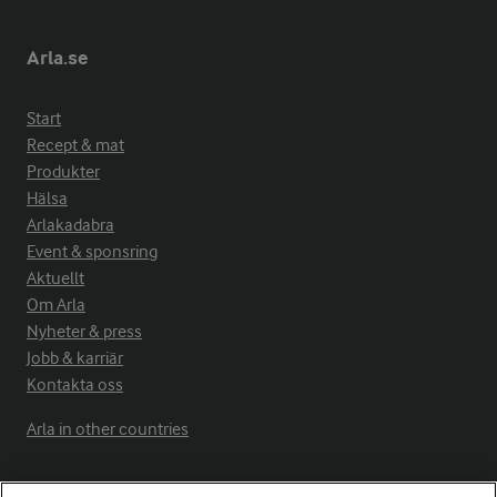
Arla.se
Start
Recept & mat
Produkter
Hälsa
Arlakadabra
Event & sponsring
Aktuellt
Om Arla
Nyheter & press
Jobb & karriär
Kontakta oss
Arla in other countries