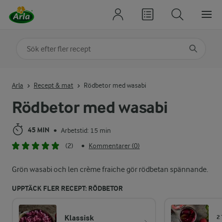
Sök på kategori eller ingrediens
Skriv in sökord för att få förslag
Arla
Recept & mat
Rödbetor med wasabi
Rödbetor med wasabi
45 MIN
Arbetstid: 15 min
•
(2)
Kommentarer (0)
•
Grön wasabi och len crème fraiche gör rödbetan spännande.
UPPTÄCK FLER RECEPT: RÖDBETOR
Klassisk
2