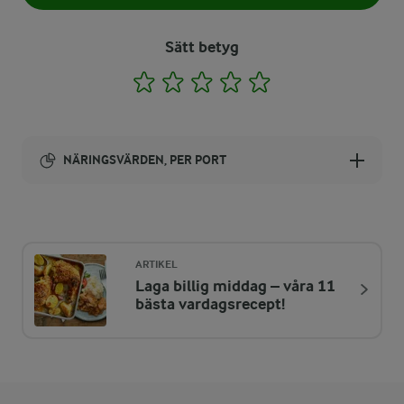
Sätt betyg
1
2
3
4
5
NÄRINGSVÄRDEN, PER PORT
Energi:
265 kcal
ARTIKEL
Laga billig middag – våra 11
ENERGIDISTRIBUTION %
NÄRINGSVÄRDEN PER PORT
bästa vardagsrecept!
-
6,5 g
Fiber:
6,4 %
4,2 g
Protein: