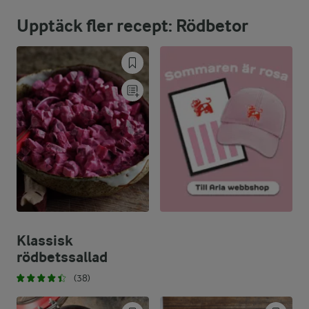
Upptäck fler recept: Rödbetor
54,2 %
16,2 g
Fett:
39,4 %
25,7 g
Kolhydrater:
Klassisk
rödbetssallad
(38)