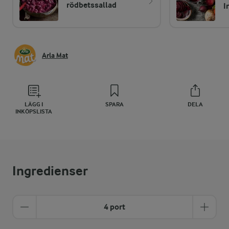
rödbetssallad
I
Arla Mat
LÄGG I
SPARA
DELA
INKÖPSLISTA
Ingredienser
4 port