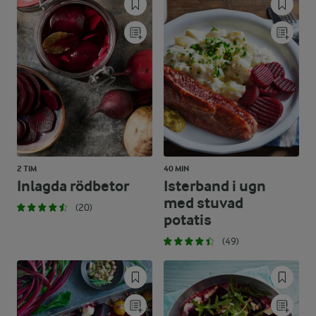
2 TIM
40 MIN
Inlagda rödbetor
Isterband i ugn
med stuvad
(20)
potatis
(49)