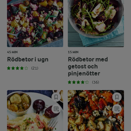
45 MIN
15 MIN
Rödbetor i ugn
Rödbetor med
getost och
(21)
pinjenötter
(36)