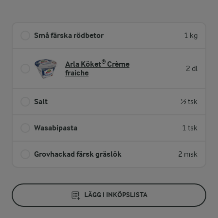
Små färska rödbetor
1 kg
Arla Köket® Crème
2 dl
fraiche
Salt
½ tsk
Wasabipasta
1 tsk
Grovhackad färsk gräslök
2 msk
LÄGG I INKÖPSLISTA