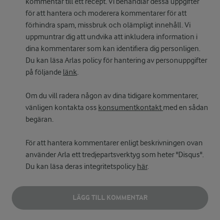
kommentar till ett recept. Vi behandlar dessa uppgifter
för att hantera och moderera kommentarer för att
förhindra spam, missbruk och olämpligt innehåll. Vi
uppmuntrar dig att undvika att inkludera information i
dina kommentarer som kan identifiera dig personligen.
Du kan läsa Arlas policy för hantering av personuppgifter
på följande
länk
.
Om du vill radera någon av dina tidigare kommentarer,
vänligen kontakta oss
konsumentkontakt
med en sådan
begäran.
För att hantera kommentarer enligt beskrivningen ovan
använder Arla ett tredjepartsverktyg som heter "Disqus".
Du kan läsa deras integritetspolicy
här
.
LÄGG TILL KOMMENTAR