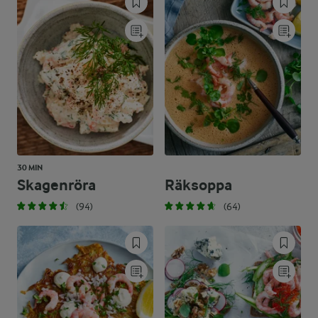
30 MIN
Skagenröra
Räksoppa
(94)
(64)