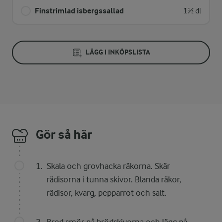
Finstrimlad isbergssallad
1½ dl
LÄGG I INKÖPSLISTA
Gör så här
Skala och grovhacka räkorna. Skär
rädisorna i tunna skivor. Blanda räkor,
rädisor, kvarg, pepparrot och salt.