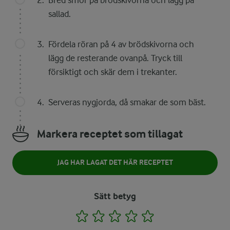
Bred smör på brödskivorna och lägg på
sallad.
Fördela röran på 4 av brödskivorna och
lägg de resterande ovanpå. Tryck till
försiktigt och skär dem i trekanter.
Serveras nygjorda, då smakar de som bäst.
Markera receptet som tillagat
JAG HAR LAGAT DET HÄR RECEPTET
Sätt betyg
1
2
3
4
5