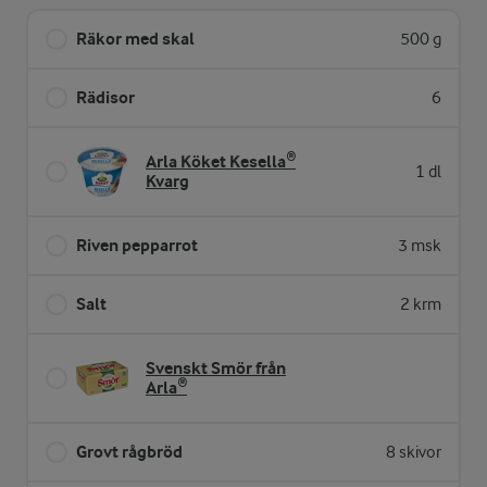
Räkor med skal
500 g
Rädisor
6
Arla Köket Kesella®
1 dl
Kvarg
Riven pepparrot
3 msk
Salt
2 krm
Svenskt Smör från
Arla®
Grovt rågbröd
8 skivor