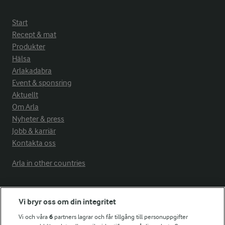
Start
Recept & mat
Produkter
Hälsa
Arlakadabra
Event & sponsring
Aktuellt
Om Arla
Nyheter & press
Jobb & karriär
Kontakta oss
Arla in other countries
Fler Arlasajter
Vi bryr oss om din integritet
Vi och våra
6
partners lagrar och får tillgång till personuppgifter