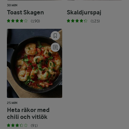
30 MIN
Toast Skagen
Skaldjurspaj
(190)
(123)
25 MIN
Heta räkor med
chili och vitlök
(91)