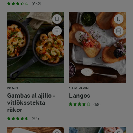
(632)
20 MIN
1 TIM 30 MIN
Gambas al ajillo -
Langos
vitlöksstekta
(68)
räkor
(54)