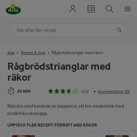
Sök på kategori eller ingrediens
Skriv in sökord för att få förslag
Arla
Recept & mat
Rågbrödstrianglar med räkor
Rågbrödstrianglar med
räkor
20 MIN
(13)
Kommentarer (0)
•
Räkröra med karaktär av pepparrot, ett bra smakmöte med
jordärtskockssoppa.
UPPTÄCK FLER RECEPT: FÖRRÄTT MED RÄKOR