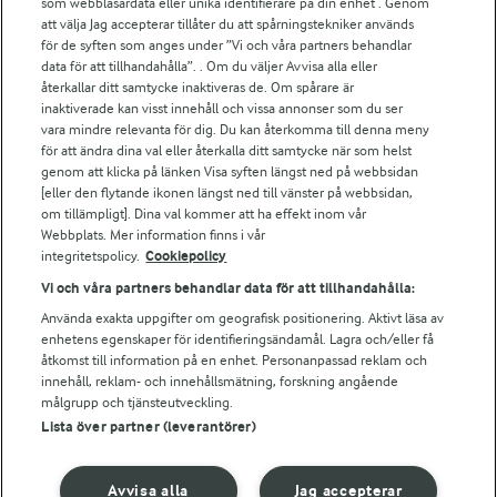
För ägare
som webbläsardata eller unika identifierare på din enhet . Genom
att välja Jag accepterar tillåter du att spårningstekniker används
Arlas kundportal
för de syften som anges under ”Vi och våra partners behandlar
Arla.com
data för att tillhandahålla”. . Om du väljer Avvisa alla eller
Falbygdens Ost
återkallar ditt samtycke inaktiveras de. Om spårare är
Arla webbshop
inaktiverade kan visst innehåll och vissa annonser som du ser
vara mindre relevanta för dig. Du kan återkomma till denna meny
Bildbank
för att ändra dina val eller återkalla ditt samtycke när som helst
genom att klicka på länken Visa syften längst ned på webbsidan
[eller den flytande ikonen längst ned till vänster på webbsidan,
om tillämpligt]. Dina val kommer att ha effekt inom vår
Följ oss
Webbplats. Mer information finns i vår
integritetspolicy.
Cookiepolicy
Vi och våra partners behandlar data för att tillhandahålla:
Använda exakta uppgifter om geografisk positionering. Aktivt läsa av
enhetens egenskaper för identifieringsändamål. Lagra och/eller få
åtkomst till information på en enhet. Personanpassad reklam och
innehåll, reklam- och innehållsmätning, forskning angående
målgrupp och tjänsteutveckling.
Lista över partner (leverantörer)
© 2026 Arla Foods
Ändra cookie-inställningar
Avvisa alla
Jag accepterar