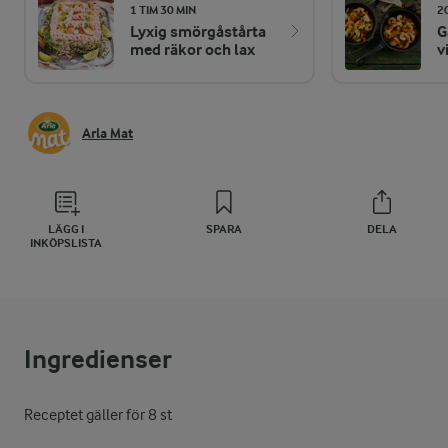
1 TIM 30 MIN
2
Lyxig smörgåstårta
G
med räkor och lax
v
Arla Mat
LÄGG I
SPARA
DELA
INKÖPSLISTA
Ingredienser
Receptet gäller för 8 st