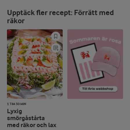
Upptäck fler recept: Förrätt med
räkor
1 TIM 30 MIN
Lyxig
smörgåstårta
med räkor och lax