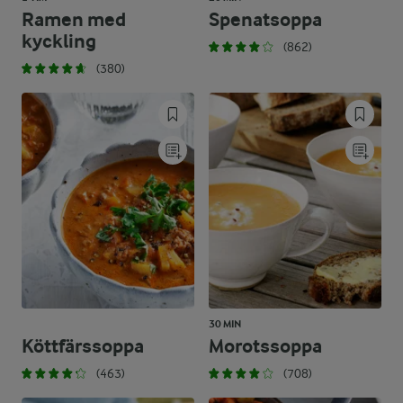
Ramen med
Spenatsoppa
kyckling
(862)
(380)
30 MIN
Köttfärssoppa
Morotssoppa
(463)
(708)