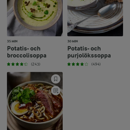
35 MIN
30 MIN
Potatis- och
Potatis- och
broccolisoppa
purjolökssoppa
(243)
(494)