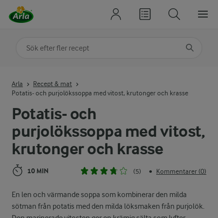
Sök på kategori eller ingrediens
Skriv in sökord för att få förslag
Arla
Recept & mat
Potatis- och purjolökssoppa med vitost, krutonger och krasse
Potatis- och
purjolökssoppa med vitost,
krutonger och krasse
10 MIN
(5)
Kommentarer (0)
•
En len och värmande soppa som kombinerar den milda
sötman från potatis med den milda löksmaken från purjolök.