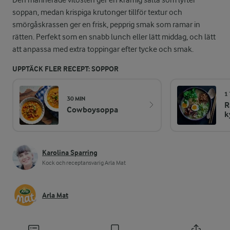
Den marinerade vitosten ger en krämig sälta som lyfter
soppan, medan krispiga krutonger tillför textur och
smörgåskrassen ger en frisk, pepprig smak som ramar in
rätten. Perfekt som en snabb lunch eller lätt middag, och lätt
att anpassa med extra toppingar efter tycke och smak.
UPPTÄCK FLER RECEPT: SOPPOR
1
30 MIN
R
Cowboysoppa
k
Karolina Sparring
Kock och receptansvarig Arla Mat
Arla Mat