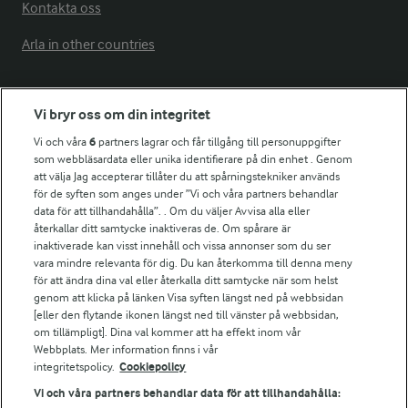
Kontakta oss
Arla in other countries
Fler Arlasajter
Vi bryr oss om din integritet
Vi och våra
6
partners lagrar och får tillgång till personuppgifter
För ägare
som webbläsardata eller unika identifierare på din enhet . Genom
att välja Jag accepterar tillåter du att spårningstekniker används
Arlas kundportal
för de syften som anges under ”Vi och våra partners behandlar
Arla.com
data för att tillhandahålla”. . Om du väljer Avvisa alla eller
Falbygdens Ost
återkallar ditt samtycke inaktiveras de. Om spårare är
Arla webbshop
inaktiverade kan visst innehåll och vissa annonser som du ser
vara mindre relevanta för dig. Du kan återkomma till denna meny
Bildbank
för att ändra dina val eller återkalla ditt samtycke när som helst
genom att klicka på länken Visa syften längst ned på webbsidan
[eller den flytande ikonen längst ned till vänster på webbsidan,
om tillämpligt]. Dina val kommer att ha effekt inom vår
Följ oss
Webbplats. Mer information finns i vår
integritetspolicy.
Cookiepolicy
Vi och våra partners behandlar data för att tillhandahålla: