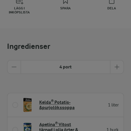
LÄGG I
SPARA
DELA
INKÖPSLISTA
Ingredienser
4 port
Kelda® Potatis-
1 liter
&purjolökssoppa
Apetina® Vitost
tärnad i olja örter &
1 burk