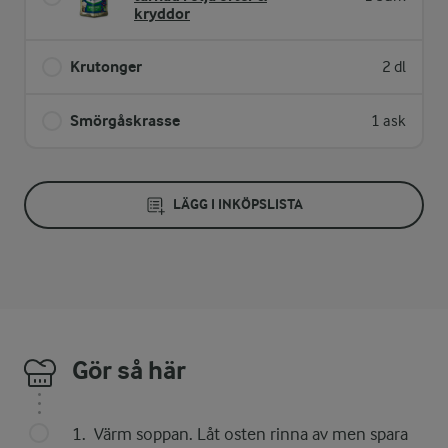
kryddor
Krutonger
2 dl
Smörgåskrasse
1 ask
LÄGG I INKÖPSLISTA
Gör så här
Värm soppan. Låt osten rinna av men spara