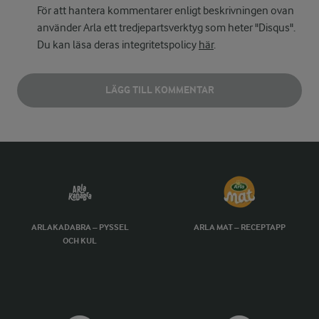
För att hantera kommentarer enligt beskrivningen ovan
använder Arla ett tredjepartsverktyg som heter "Disqus".
Du kan läsa deras integritetspolicy
här
.
LÄGG TILL KOMMENTAR
ARLAKADABRA – PYSSEL
ARLA MAT – RECEPTAPP
OCH KUL