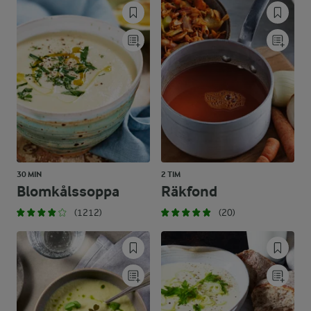
30 MIN
2 TIM
Blomkålssoppa
Räkfond
(1212)
(20)