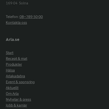
169 04  Solna
Telefon:
08−789 50 00
Kontakta oss
Arla.se
Start
Recept & mat
Produkter
Hälsa
Arlakadabra
Event & sponsring
Aktuellt
Om Arla
Nyheter & press
Jobb & karriär