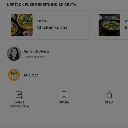
UPPTÄCK FLER RECEPT: INDISK GRYTA
50 MIN
4
Chicken korma
B
Anna Ströberg
Receptkreatör
Arla Mat
LÄGG I
SPARA
DELA
INKÖPSLISTA