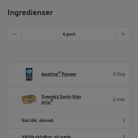
Ingredienser
4 port
Apetina® Paneer
2 förp
Svenskt Smör från
2 msk
Arla®
Gul lök, skivad
1
Vitlöksklyftor, skivade
3