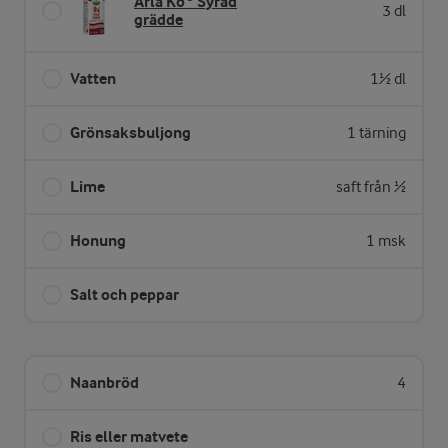
Arla Ko® Syrad
3 dl
grädde
Vatten
1½ dl
Grönsaksbuljong
1 tärning
Lime
saft från ½
Honung
1 msk
Salt och peppar
Naanbröd
4
Ris eller matvete