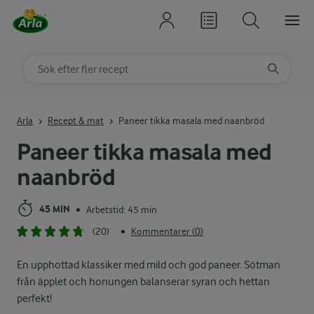
Sök på kategori eller ingrediens
Skriv in sökord för att få förslag
Arla
Recept & mat
Paneer tikka masala med naanbröd
Paneer tikka masala med
naanbröd
45 MIN
Arbetstid: 45 min
•
(20)
Kommentarer (0)
•
En upphottad klassiker med mild och god paneer. Sötman
från äpplet och honungen balanserar syran och hettan
perfekt!