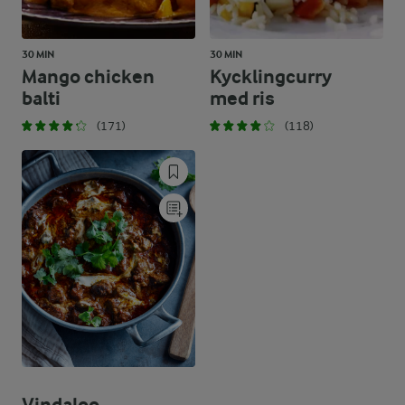
30 MIN
30 MIN
Mango chicken
Kycklingcurry
balti
med ris
(171)
(118)