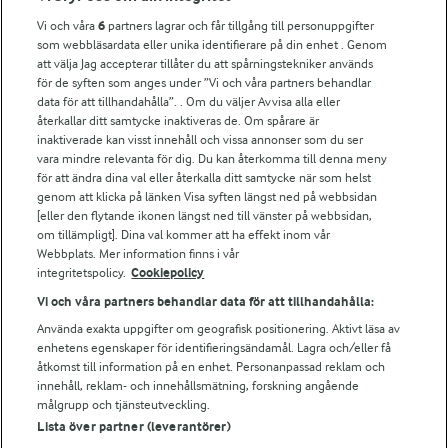
Vi och våra
6
partners lagrar och får tillgång till personuppgifter
För ägare
som webbläsardata eller unika identifierare på din enhet . Genom
att välja Jag accepterar tillåter du att spårningstekniker används
Arlas kundportal
för de syften som anges under ”Vi och våra partners behandlar
Arla.com
data för att tillhandahålla”. . Om du väljer Avvisa alla eller
Falbygdens Ost
återkallar ditt samtycke inaktiveras de. Om spårare är
Arla webbshop
inaktiverade kan visst innehåll och vissa annonser som du ser
vara mindre relevanta för dig. Du kan återkomma till denna meny
Bildbank
för att ändra dina val eller återkalla ditt samtycke när som helst
genom att klicka på länken Visa syften längst ned på webbsidan
[eller den flytande ikonen längst ned till vänster på webbsidan,
om tillämpligt]. Dina val kommer att ha effekt inom vår
Följ oss
Webbplats. Mer information finns i vår
integritetspolicy.
Cookiepolicy
Vi och våra partners behandlar data för att tillhandahålla:
Använda exakta uppgifter om geografisk positionering. Aktivt läsa av
enhetens egenskaper för identifieringsändamål. Lagra och/eller få
åtkomst till information på en enhet. Personanpassad reklam och
innehåll, reklam- och innehållsmätning, forskning angående
målgrupp och tjänsteutveckling.
Lista över partner (leverantörer)
© 2026 Arla Foods