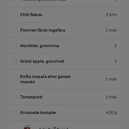
Chili flakes
2 krm
Finriven färsk ingefära
1 msk
Morötter, grovrivna
2
Grönt äpple, grovrivet
1
Kofta masala eller garam
1 msk
masala
Tomatpuré
3 msk
Krossade tomater
400 g