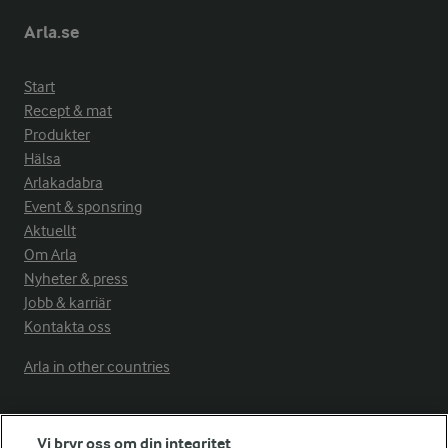
Arla.se
Start
Recept & mat
Produkter
Hälsa
Arlakadabra
Event & sponsring
Aktuellt
Om Arla
Nyheter & press
Jobb & karriär
Kontakta oss
Arla in other countries
Fler Arlasajter
Vi bryr oss om din integritet