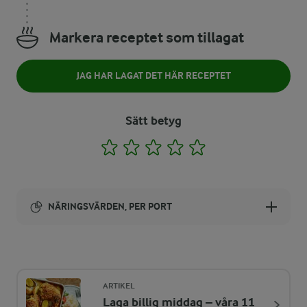
Markera receptet som tillagat
JAG HAR LAGAT DET HÄR RECEPTET
Sätt betyg
1
2
3
4
5
NÄRINGSVÄRDEN, PER PORT
Energi:
881 kcal
ARTIKEL
Laga billig middag – våra 11