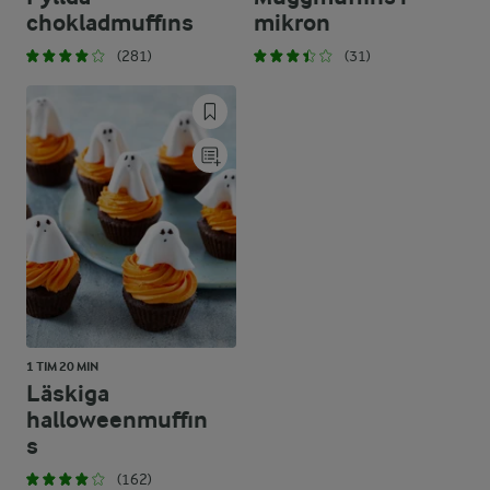
chokladmuffins
mikron
(281)
(31)
1 TIM 20 MIN
Läskiga
halloweenmuffin
s
(162)