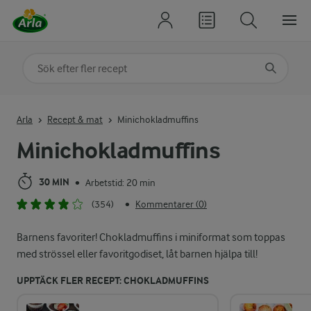
Sök på kategori eller ingrediens
Skriv in sökord för att få förslag
Arla
Recept & mat
Minichokladmuffins
Minichokladmuffins
30 MIN
Arbetstid: 20 min
•
(354)
Kommentarer (0)
•
Barnens favoriter! Chokladmuffins i miniformat som toppas
med strössel eller favoritgodiset, låt barnen hjälpa till!
UPPTÄCK FLER RECEPT: CHOKLADMUFFINS