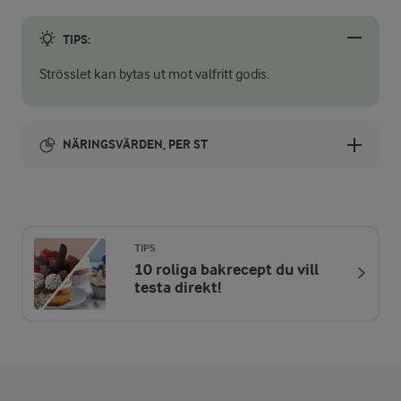
TIPS:
Strösslet kan bytas ut mot valfritt godis.
NÄRINGSVÄRDEN, PER ST
Energi:
68 kcal
TIPS
10 roliga bakrecept du vill
ENERGIDISTRIBUTION %
NÄRINGSVÄRDEN PER ST
testa direkt!
-
0,3 g
Fiber:
8,3 %
1,4 g
Protein: