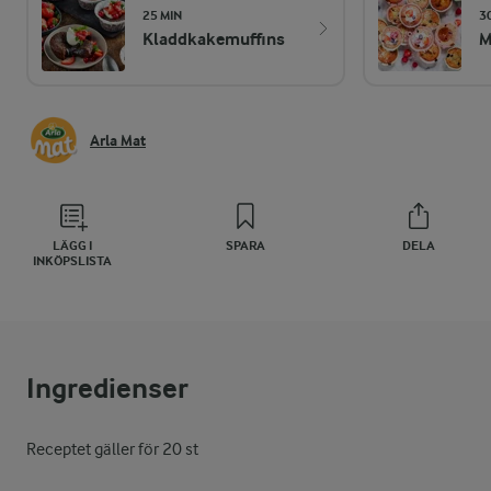
25 MIN
3
Kladdkakemuffins
M
Arla Mat
LÄGG I
SPARA
DELA
INKÖPSLISTA
Ingredienser
Receptet gäller för 20 st