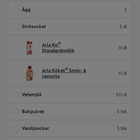
Ägg
1
Strösocker
1 dl
Arla Ko®
½ dl
Standardmjölk
Arla Köket® Smör- &
½ dl
rapsolja
Vetemjöl
1½ dl
Bakpulver
1 tsk
Vaniljsocker
1 tsk