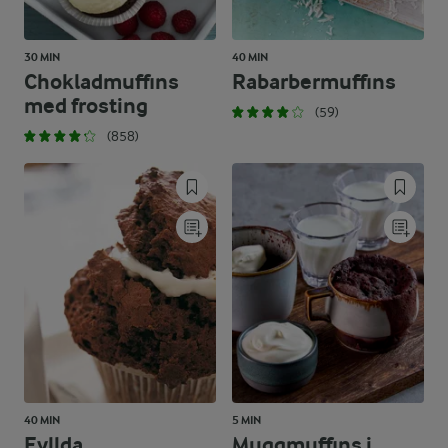
30 MIN
40 MIN
Chokladmuffins
Rabarbermuffins
med frosting
(59)
(858)
40 MIN
5 MIN
Fyllda
Muggmuffins i