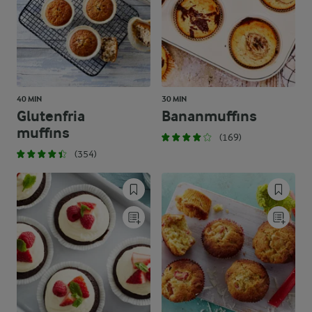
40 MIN
30 MIN
Glutenfria
Bananmuffins
muffins
(169)
(354)