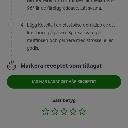
termometer, om muffinsen är mellan 93–
96° är de färdiggräddade. Låt svalna.
Lägg Kesella i en plastpåse och klipp av ett
litet hörn på påsen. Spritsa kvarg på
muffinsen och garnera med strössel eller
godis.
Markera receptet som tillagat
JAG HAR LAGAT DET HÄR RECEPTET
Sätt betyg
1
2
3
4
5