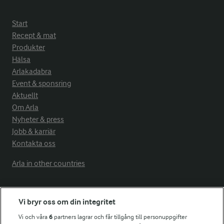
Start
Recept & mat
Produkter
Hälsa
Arlakadabra
Event & sponsring
Aktuellt
Om Arla
Nyheter & press
Jobb & karriär
Kontakta oss
Arla in other countries
Fler Arlasajter
Vi bryr oss om din integritet
Vi och våra
6
partners lagrar och får tillgång till personuppgifter