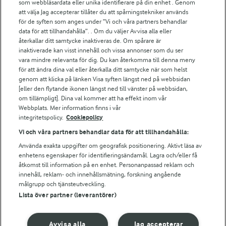
För ägare
som webbläsardata eller unika identifierare på din enhet . Genom
att välja Jag accepterar tillåter du att spårningstekniker används
Arlas kundportal
för de syften som anges under ”Vi och våra partners behandlar
Arla.com
data för att tillhandahålla”. . Om du väljer Avvisa alla eller
Falbygdens Ost
återkallar ditt samtycke inaktiveras de. Om spårare är
Arla webbshop
inaktiverade kan visst innehåll och vissa annonser som du ser
vara mindre relevanta för dig. Du kan återkomma till denna meny
Bildbank
för att ändra dina val eller återkalla ditt samtycke när som helst
genom att klicka på länken Visa syften längst ned på webbsidan
[eller den flytande ikonen längst ned till vänster på webbsidan,
om tillämpligt]. Dina val kommer att ha effekt inom vår
Följ oss
Webbplats. Mer information finns i vår
integritetspolicy.
Cookiepolicy
Vi och våra partners behandlar data för att tillhandahålla:
Använda exakta uppgifter om geografisk positionering. Aktivt läsa av
enhetens egenskaper för identifieringsändamål. Lagra och/eller få
åtkomst till information på en enhet. Personanpassad reklam och
innehåll, reklam- och innehållsmätning, forskning angående
målgrupp och tjänsteutveckling.
Lista över partner (leverantörer)
© 2026 Arla Foods
Ändra cookie-inställningar
Avvisa alla
Jag accepterar