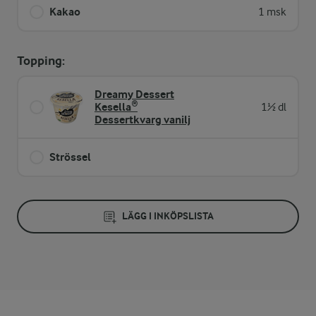
Kakao
1 msk
Topping:
Dreamy Dessert
Kesella®
1½ dl
Dessertkvarg vanilj
Strössel
LÄGG I INKÖPSLISTA