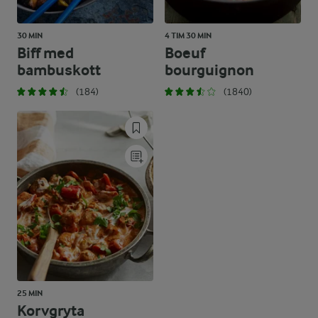
30 MIN
4 TIM 30 MIN
Biff med
Boeuf
bambuskott
bourguignon
(184)
(1840)
25 MIN
Korvgryta