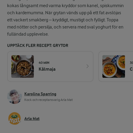
kokas långsamt med varma kryddor som kanel, spiskummin
och kardemumma. När grytan vänds upp på ett fat avslöjas
ett vackert smakberg – kryddigt, mustigt och fylligt. Toppa
med nötter och persilja, och servera med sval yoghurt för en
fulländad upplevelse.
UPPTÄCK FLER RECEPT: GRYTOR
40 MIN
3
Kålmaja
C
Karolina Sparring
Kock och receptansvarig Arla Mat
Arla Mat