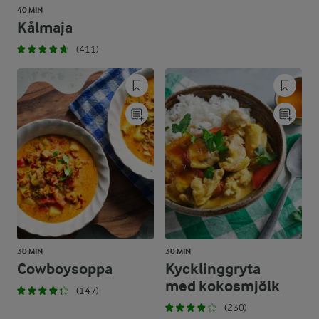
40 MIN
Kålmaja
(411)
30 MIN
30 MIN
Cowboysoppa
Kycklinggryta
med kokosmjölk
(147)
(230)