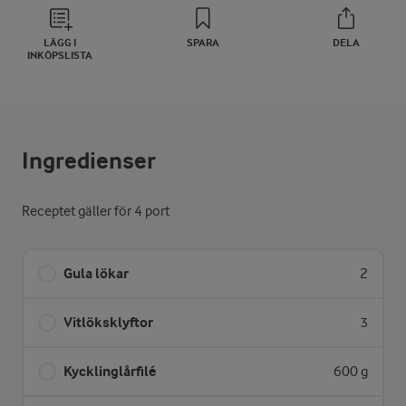
LÄGG I
SPARA
DELA
INKÖPSLISTA
Ingredienser
Receptet gäller för 4 port
Gula lökar
2
Vitlöksklyftor
3
Kycklinglårfilé
600 g