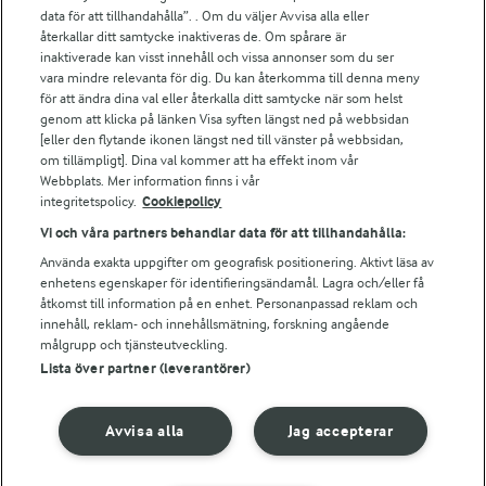
data för att tillhandahålla”. . Om du väljer Avvisa alla eller
För ägare
återkallar ditt samtycke inaktiveras de. Om spårare är
inaktiverade kan visst innehåll och vissa annonser som du ser
Arlas kundportal
vara mindre relevanta för dig. Du kan återkomma till denna meny
Arla.com
för att ändra dina val eller återkalla ditt samtycke när som helst
Falbygdens Ost
genom att klicka på länken Visa syften längst ned på webbsidan
Arla webbshop
[eller den flytande ikonen längst ned till vänster på webbsidan,
om tillämpligt]. Dina val kommer att ha effekt inom vår
Bildbank
Webbplats. Mer information finns i vår
integritetspolicy.
Cookiepolicy
Vi och våra partners behandlar data för att tillhandahålla:
Följ oss
Använda exakta uppgifter om geografisk positionering. Aktivt läsa av
enhetens egenskaper för identifieringsändamål. Lagra och/eller få
åtkomst till information på en enhet. Personanpassad reklam och
innehåll, reklam- och innehållsmätning, forskning angående
målgrupp och tjänsteutveckling.
Lista över partner (leverantörer)
Avvisa alla
Jag accepterar
© 2026 Arla Foods
Ändra cookie-inställningar