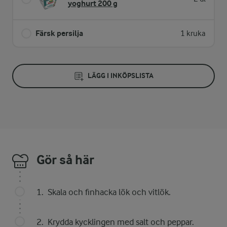
yoghurt 200 g
Färsk persilja
1 kruka
LÄGG I INKÖPSLISTA
Gör så här
Skala och finhacka lök och vitlök.
Krydda kycklingen med salt och peppar.