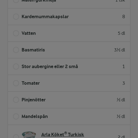
1 tsk
Kardemummakapslar
8
Vatten
5 dl
Basmatiris
3½ dl
Stor aubergine eller 2 små
1
Tomater
3
Pinjenötter
½ dl
Mandelspån
½ dl
Arla Köket® Turkisk
2 dl