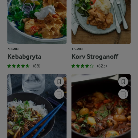
30 MIN
15 MIN
Kebabgryta
Korv Stroganoff
(88)
(623)