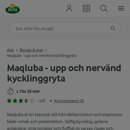
Sök på kategori eller ingrediens
Skriv in sökord för att få förslag
Arla
Recept & mat
Maqluba - upp och nervänd kycklinggryta
Maqluba - upp och nervänd
kycklinggryta
1 TIM 30 MIN
(10)
Kommentarer (0)
•
Maqluba är en klassisk rätt från Mellanöstern som imponerar
både i smak och presentation. Saftig kyckling, gyllene
aubergine, söta tomater och fluffigt ris varvas i lager och