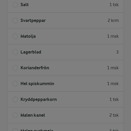
Salt
1 tsk
Svartpeppar
2 krm
Matolja
1 msk
Lagerblad
3
Korianderfrön
1 msk
Hel spiskummin
1 msk
Kryddpepparkorn
1 tsk
Malen kanel
2 tsk
Malen gurkmeja