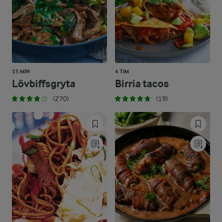
15 MIN
4 TIM
Lövbiffsgryta
Birria tacos
(270)
(19)