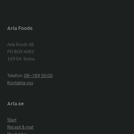
Arla Foods
Arla Foods AB

PO BOX 4083

169 04  Solna
Telefon:
08−789 50 00
Kontakta oss
Arla.se
Start
Recept & mat