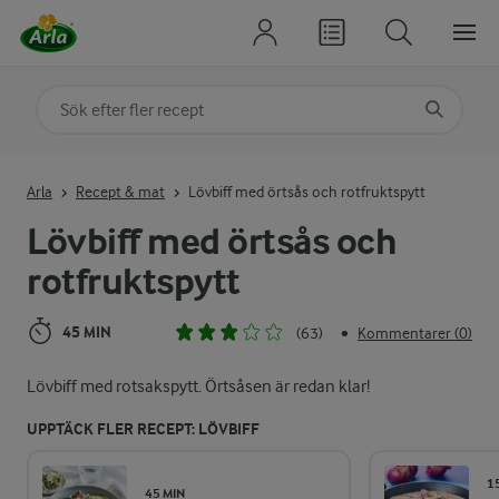
Sök på kategori eller ingrediens
Skriv in sökord för att få förslag
Arla
Recept & mat
Lövbiff med örtsås och rotfruktspytt
Lövbiff med örtsås och
rotfruktspytt
45 MIN
(63)
Kommentarer (0)
•
Lövbiff med rotsakspytt. Örtsåsen är redan klar!
UPPTÄCK FLER RECEPT: LÖVBIFF
1
45 MIN