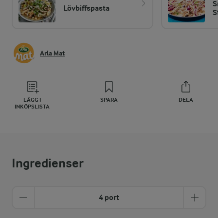
S
Lövbiffspasta
S
Arla Mat
LÄGG I
SPARA
DELA
INKÖPSLISTA
Ingredienser
4 port