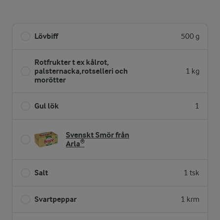
Lövbiff
500 g
Rotfrukter t ex kålrot,
palsternacka,rotselleri och
1 kg
morötter
Gul lök
1
Svenskt Smör från
Arla®
Salt
1 tsk
Svartpeppar
1 krm