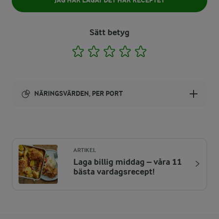
JAG HAR LAGAT DET HÄR RECEPTET
Sätt betyg
1
2
3
4
5
NÄRINGSVÄRDEN, PER PORT
Energi:
291 kcal
ARTIKEL
Laga billig middag – våra 11
ENERGIDISTRIBUTION %
NÄRINGSVÄRDEN PER PORT
bästa vardagsrecept!
-
6,5 g
Fiber: