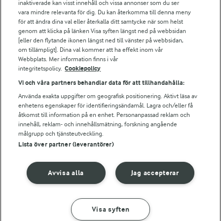
Arla webbshop
inaktiverade kan visst innehåll och vissa annonser som du ser
vara mindre relevanta för dig. Du kan återkomma till denna meny
Bildbank
för att ändra dina val eller återkalla ditt samtycke när som helst
genom att klicka på länken Visa syften längst ned på webbsidan
[eller den flytande ikonen längst ned till vänster på webbsidan,
om tillämpligt]. Dina val kommer att ha effekt inom vår
Följ oss
Webbplats. Mer information finns i vår
integritetspolicy.
Cookiepolicy
Vi och våra partners behandlar data för att tillhandahålla:
Använda exakta uppgifter om geografisk positionering. Aktivt läsa av
enhetens egenskaper för identifieringsändamål. Lagra och/eller få
åtkomst till information på en enhet. Personanpassad reklam och
innehåll, reklam- och innehållsmätning, forskning angående
målgrupp och tjänsteutveckling.
Lista över partner (leverantörer)
© 2026 Arla Foods
Ändra cookie-inställningar
Avvisa alla
Jag accepterar
Integritetspolicy
Om cookies
Visa syften
GÖR SÅ HÄR
INGREDIENSER