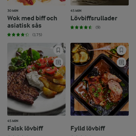
30 MIN
45 MIN
Wok med biff och
Lövbiffsrullader
asiatisk sås
(9)
(175)
45 MIN
Falsk lövbiff
Fylld lövbiff