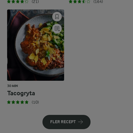
(21)
(164)
30 MIN
Tacogryta
(10)
FLER RECEPT