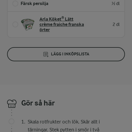
Färsk persilja
½ dl
Arla Köket® Lätt
crème fraiche franska
2 dl
örter
LÄGG I INKÖPSLISTA
Gör så här
Skala rotfrukter och lök. Skär allt i
tärningar. Stek pytten i smör i två