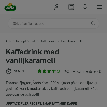
Sök på kategori eller ingrediens
Skriv in sökord för att få förslag
Arla
Recept & mat
Kaffedrink med vaniljkaramell
Kaffedrink med
vaniljkaramell
30 MIN
(70)
Kommentarer (1)
•
Thomas Sjögren, Årets Kock 2015, bjuder på en och ljuvligt
god mjölkdrink med smak av kaffe och vaniljkaramell. Både
uppiggande och gott!
UPPTÄCK FLER RECEPT: SMAKSÄTT MED KAFFE