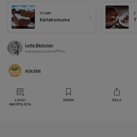
55 MIN
2
Kärleksmums
T
Lotta Bäckman
Ansvarig kock på Arla® Pro
Arla Mat
LÄGG I
SPARA
DELA
INKÖPSLISTA