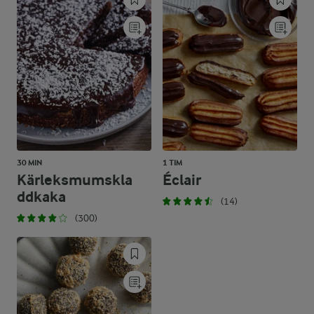
30 MIN
1 TIM
Kärleksmumskla
Éclair
ddkaka
(14)
(300)