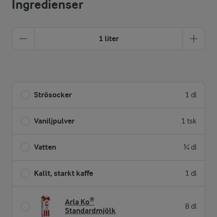
Ingredienser
1 liter
Strösocker
1 dl
Vaniljpulver
1 tsk
Vatten
¾ dl
Kallt, starkt kaffe
1 dl
Arla Ko®
8 dl
Standardmjölk