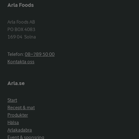
Arla Foods
Arla Foods AB

PO BOX 4083

169 04  Solna
Telefon:
08−789 50 00
Kontakta oss
Arla.se
Start
Recept & mat
Produkter
Hälsa
Arlakadabra
Event & sponsring