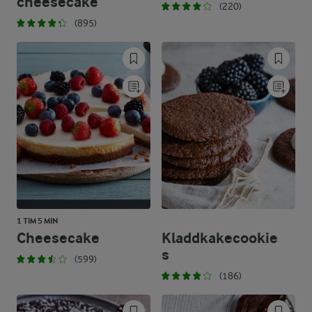
cheesecake
(220)
(895)
1 TIM 5 MIN
Cheesecake
Kladdkakecookie
s
(599)
(186)