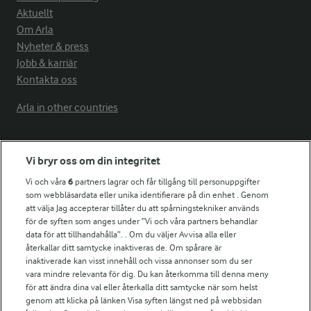
Aktuellt
Om Arla
Nyheter & press
Jobb & karriär
Kontakta oss
Arla in other countries
Fler Arlasajter
Vi bryr oss om din integritet
Vi och våra
6
partners lagrar och får tillgång till personuppgifter
För ägare
som webbläsardata eller unika identifierare på din enhet . Genom
att välja Jag accepterar tillåter du att spårningstekniker används
Arlas kundportal
för de syften som anges under ”Vi och våra partners behandlar
Arla.com
data för att tillhandahålla”. . Om du väljer Avvisa alla eller
Falbygdens Ost
återkallar ditt samtycke inaktiveras de. Om spårare är
Arla webbshop
inaktiverade kan visst innehåll och vissa annonser som du ser
vara mindre relevanta för dig. Du kan återkomma till denna meny
Bildbank
för att ändra dina val eller återkalla ditt samtycke när som helst
genom att klicka på länken Visa syften längst ned på webbsidan