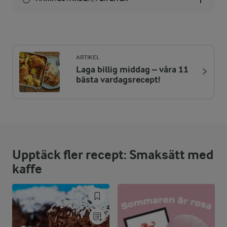
Energi:
843 kcal
ARTIKEL
Laga billig middag – våra 11
ENERGIDISTRIBUTION %
NÄRINGSVÄRDEN PER LITER
bästa vardagsrecept!
-
0,9 g
Fiber:
13,5 %
28,1 g
Protein:
Upptäck fler recept: Smaksätt med
25,3 %
24,1 g
Fett:
kaffe
61,2 %
126,9 g
Kolhydrater: