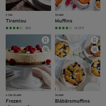
2 TIM
30 MIN
Tiramisu
Muffins
(83)
(4727)
4 TIM 30 MIN
30 MIN
Frozen
Blåbärsmuffins