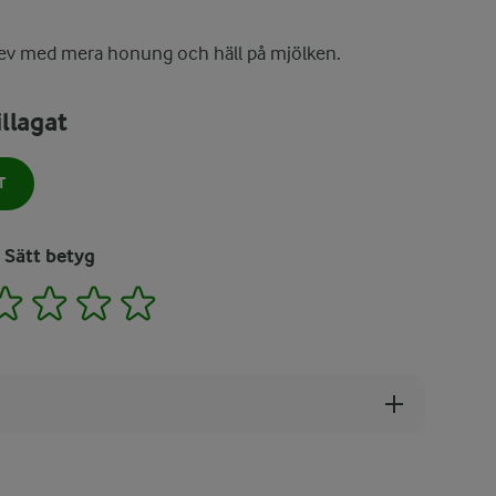
tt ev med mera honung och häll på mjölken.
llagat
T
Sätt betyg
2
3
4
5