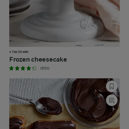
4 TIM 30 MIN
Frozen cheesecake
(895)