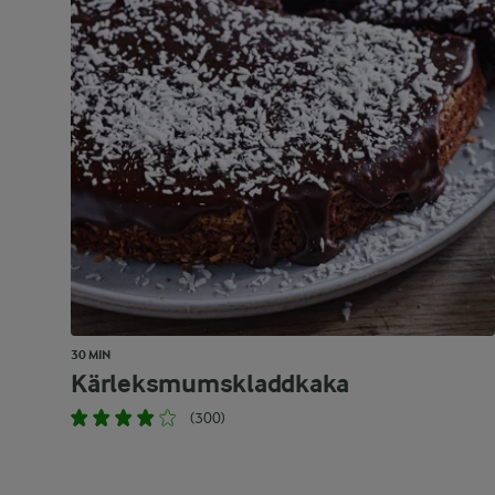
30 MIN
Kärleksmumskladdkaka
(300)