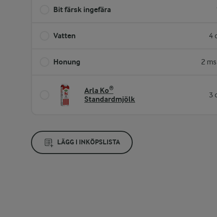
Bit färsk ingefära
Vatten
4 
Honung
2 ms
Arla Ko®
3 
Standardmjölk
LÄGG I INKÖPSLISTA