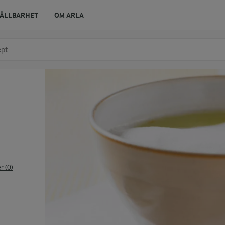
ÅLLBARHET
OM ARLA
r ingrediens
t få förslag
 (0)