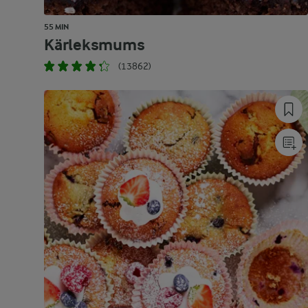
55 MIN
Kärleksmums
(13862)