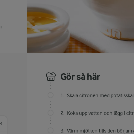
UT
Gör så här
Skala citronen med potatisskala
Koka upp vatten och lägg i cit
½
Värm mjölken tills den börjar r