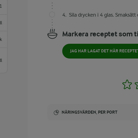
1
Sila drycken i 4 glas. Smaksä
dl
Markera receptet som ti
k
JAG HAR LAGAT DET HÄR RECEPTE
dl
1
NÄRINGSVÄRDEN, PER PORT
Energi: