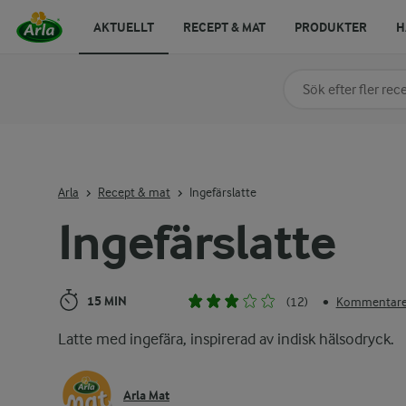
AKTUELLT
RECEPT & MAT
PRODUKTER
H
Sök på kategori elle
Skriv in sökord för at
Arla
Recept & mat
Ingefärslatte
Ingefärslatte
15 MIN
(12)
Kommentarer
•
Latte med ingefära, inspirerad av indisk hälsodryck.
Arla Mat