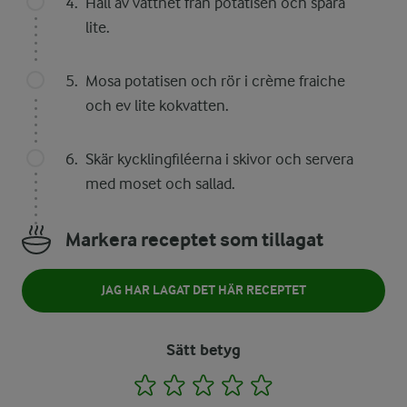
Häll av vattnet från potatisen och spara
lite.
Mosa potatisen och rör i crème fraiche
och ev lite kokvatten.
Skär kycklingfiléerna i skivor och servera
med moset och sallad.
Markera receptet som tillagat
JAG HAR LAGAT DET HÄR RECEPTET
Sätt betyg
1
2
3
4
5