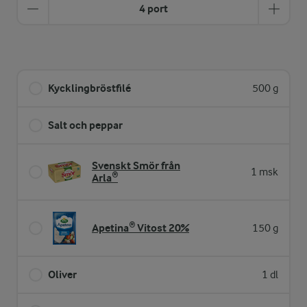
4 port
Kycklingbröstfilé
500 g
Salt och peppar
Svenskt Smör från
1 msk
Arla®
Apetina® Vitost 20%
150 g
Oliver
1 dl