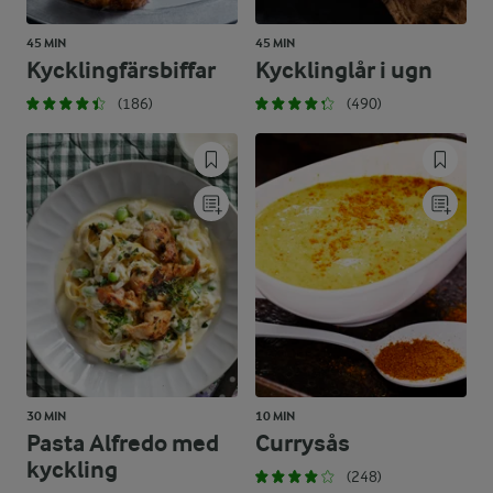
45 MIN
45 MIN
Kycklingfärsbiffar
Kycklinglår i ugn
(186)
(490)
30 MIN
10 MIN
Pasta Alfredo med
Currysås
kyckling
(248)