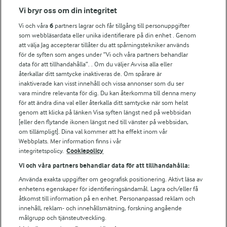
Fler Arlasajter
Vi bryr oss om din integritet
Vi och våra
6
partners lagrar och får tillgång till personuppgifter
För ägare
som webbläsardata eller unika identifierare på din enhet . Genom
att välja Jag accepterar tillåter du att spårningstekniker används
Arlas kundportal
för de syften som anges under ”Vi och våra partners behandlar
Arla.com
data för att tillhandahålla”. . Om du väljer Avvisa alla eller
Falbygdens Ost
återkallar ditt samtycke inaktiveras de. Om spårare är
Arla webbshop
inaktiverade kan visst innehåll och vissa annonser som du ser
vara mindre relevanta för dig. Du kan återkomma till denna meny
Bildbank
för att ändra dina val eller återkalla ditt samtycke när som helst
genom att klicka på länken Visa syften längst ned på webbsidan
[eller den flytande ikonen längst ned till vänster på webbsidan,
om tillämpligt]. Dina val kommer att ha effekt inom vår
Följ oss
Webbplats. Mer information finns i vår
integritetspolicy.
Cookiepolicy
Vi och våra partners behandlar data för att tillhandahålla:
Använda exakta uppgifter om geografisk positionering. Aktivt läsa av
enhetens egenskaper för identifieringsändamål. Lagra och/eller få
åtkomst till information på en enhet. Personanpassad reklam och
innehåll, reklam- och innehållsmätning, forskning angående
målgrupp och tjänsteutveckling.