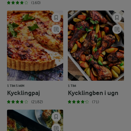
(160)
1 TIM 5 MIN
1 TIM
Kycklingpaj
Kycklingben i ugn
(2182)
(71)