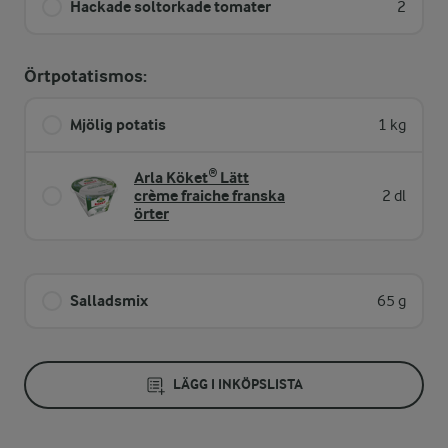
Hackade soltorkade tomater
2
Örtpotatismos:
Mjölig potatis
1 kg
Arla Köket® Lätt
crème fraiche franska
2 dl
örter
Salladsmix
65 g
LÄGG I INKÖPSLISTA