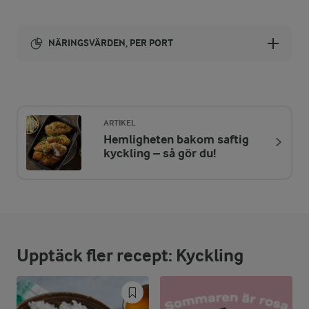
NÄRINGSVÄRDEN, PER PORT
Energi:
527 kcal
ARTIKEL
Hemligheten bakom saftig
ENERGIDISTRIBUTION %
NÄRINGSVÄRDEN PER PORT
kyckling – så gör du!
-
6 g
Fiber:
32,1 %
41,6 g
Protein:
Upptäck fler recept: Kyckling
33,4 %
19,9 g
Fett:
34,5 %
44,7 g
Kolhydrater: