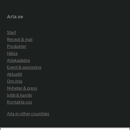
Arla.se
Start
Recept & mat
Produkter
Hälsa
Arlakadabra
Event & sponsring
Aktuellt
Om Arla
Nyheter & press
Jobb & karriär
Kontakta oss
Arla in other countries