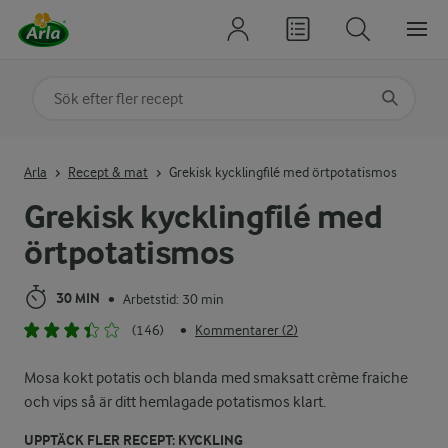
Sök på kategori eller ingrediens
Skriv in sökord för att få förslag
Arla
Recept & mat
Grekisk kycklingfilé med örtpotatismos
Grekisk kycklingfilé med
örtpotatismos
30 MIN
Arbetstid: 30 min
•
(146)
Kommentarer (2)
•
Mosa kokt potatis och blanda med smaksatt crème fraiche
och vips så är ditt hemlagade potatismos klart.
UPPTÄCK FLER RECEPT: KYCKLING