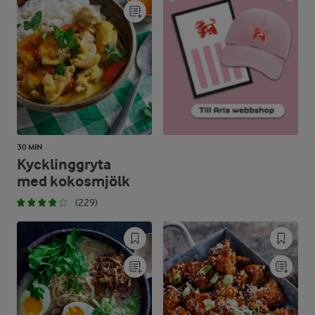
30 MIN
Kycklinggryta
med kokosmjölk
(229)