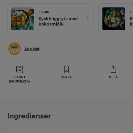
30 MIN
1
Kycklinggryta med
R
kokosmjölk
k
Arla Mat
LÄGG I
SPARA
DELA
INKÖPSLISTA
Ingredienser