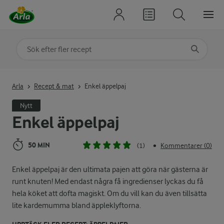
Sök på kategori eller ingrediens
Skriv in sökord för att få förslag
Arla
Recept & mat
Enkel äppelpaj
Nytt
Enkel äppelpaj
50 MIN
(1)
Kommentarer (0)
•
Enkel äppelpaj är den ultimata pajen att göra när gästerna är
runt knuten! Med endast några få ingredienser lyckas du få
hela köket att dofta magiskt. Om du vill kan du även tillsätta
lite kardemumma bland äppleklyftorna.