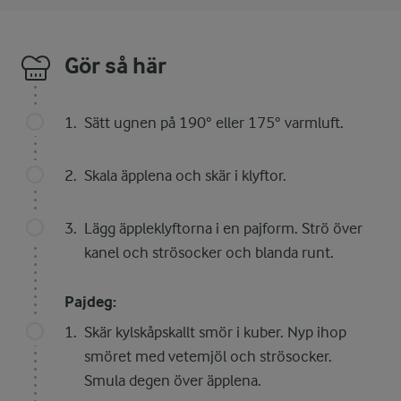
Gör så här
Sätt ugnen på 190° eller 175° varmluft.
Skala äpplena och skär i klyftor.
Lägg äppleklyftorna i en pajform. Strö över
kanel och strösocker och blanda runt.
Pajdeg:
Skär kylskåpskallt smör i kuber. Nyp ihop
smöret med vetemjöl och strösocker.
Smula degen över äpplena.