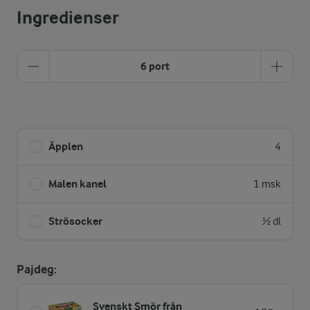
Ingredienser
6 port
Äpplen
4
Malen kanel
1 msk
Strösocker
½ dl
Pajdeg:
Svenskt Smör från