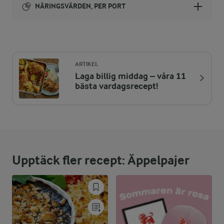
NÄRINGSVÄRDEN, PER PORT
Energi:
468 kcal
ARTIKEL
Laga billig middag – våra 11
ENERGIDISTRIBUTION %
NÄRINGSVÄRDEN PER PORT
bästa vardagsrecept!
-
3,2 g
Fiber:
4,4 %
5,1 g
Protein:
Upptäck fler recept: Äppelpajer
49 %
25,9 g
Fett:
46,6 %
53,7 g
Kolhydrater: