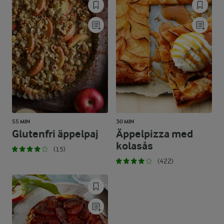
55 MIN
30 MIN
Glutenfri äppelpaj
Äppelpizza med
kolasås
(15)
(422)