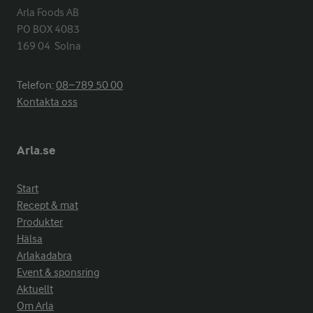
Arla Foods AB

PO BOX 4083

169 04  Solna
Telefon:
08−789 50 00
Kontakta oss
Arla.se
Start
Recept & mat
Produkter
Hälsa
Arlakadabra
Event & sponsring
Aktuellt
Om Arla