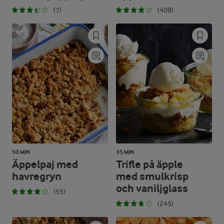
(7)
(408)
50 MIN
35 MIN
Äppelpaj med
Trifle på äpple
havregryn
med smulkrisp
och vaniljglass
(55)
(245)