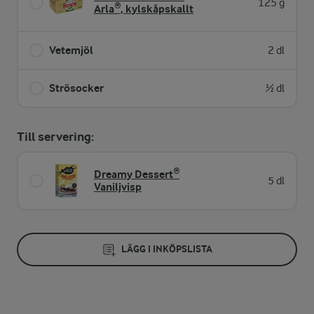
125 g
Arla®, kylskåpskallt
Vetemjöl
2 dl
Strösocker
½ dl
Till servering:
Dreamy Dessert®
5 dl
Vaniljvisp
LÄGG I INKÖPSLISTA