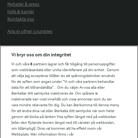
Nyheter & press
Jobb & karriär
Kontakta oss
Arla in other countries
Fler Arlasajter
Vi bryr oss om din integritet
Vi och våra
6
partners lagrar och får tillgång till personuppgifter
För ägare
som webbläsardata eller unika identifierare på din enhet . Genom
att välja Jag accepterar tillåter du att spårningstekniker används
Arlas kundportal
för de syften som anges under ”Vi och våra partners behandlar
Arla.com
data för att tillhandahålla”. . Om du väljer Avvisa alla eller
Falbygdens Ost
återkallar ditt samtycke inaktiveras de. Om spårare är
Arla webbshop
inaktiverade kan visst innehåll och vissa annonser som du ser
vara mindre relevanta för dig. Du kan återkomma till denna meny
Bildbank
för att ändra dina val eller återkalla ditt samtycke när som helst
genom att klicka på länken Visa syften längst ned på webbsidan
[eller den flytande ikonen längst ned till vänster på webbsidan,
om tillämpligt]. Dina val kommer att ha effekt inom vår
Följ oss
Webbplats. Mer information finns i vår