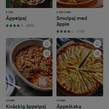
2 TIM
1 TIM 5 MIN
Äppelpaj
Smulpaj med
äpple
(295)
(773)
50 MIN
55 MIN
Knäckig äppelpaj
Äppelkaka