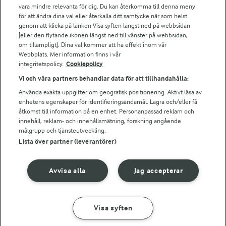
vara mindre relevanta för dig. Du kan återkomma till denna meny
Bildbank
för att ändra dina val eller återkalla ditt samtycke när som helst
genom att klicka på länken Visa syften längst ned på webbsidan
[eller den flytande ikonen längst ned till vänster på webbsidan,
om tillämpligt]. Dina val kommer att ha effekt inom vår
Följ oss
Webbplats. Mer information finns i vår
integritetspolicy.
Cookiepolicy
Vi och våra partners behandlar data för att tillhandahålla:
Använda exakta uppgifter om geografisk positionering. Aktivt läsa av
enhetens egenskaper för identifieringsändamål. Lagra och/eller få
åtkomst till information på en enhet. Personanpassad reklam och
innehåll, reklam- och innehållsmätning, forskning angående
målgrupp och tjänsteutveckling.
Lista över partner (leverantörer)
© 2026 Arla Foods
Ändra cookie-inställningar
Avvisa alla
Jag accepterar
Integritetspolicy
Om cookies
Visa syften