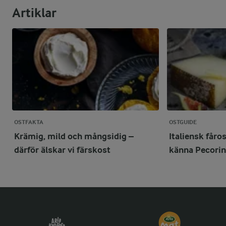
Artiklar
OSTFAKTA
OSTGUIDE
Krämig, mild och mångsidig –
Italiensk fåro
därför älskar vi färskost
känna Pecori