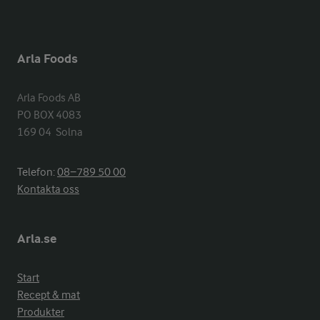
Arla Foods
Arla Foods AB

PO BOX 4083

169 04  Solna
Telefon:
08−789 50 00
Kontakta oss
Arla.se
Start
Recept & mat
Produkter