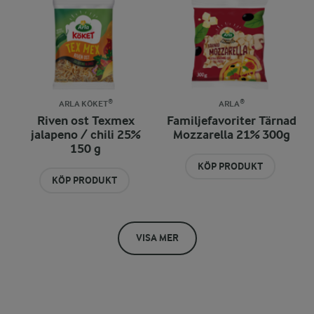
ARLA KÖKET®
ARLA®
Riven ost Texmex
Familjefavoriter Tärnad
jalapeno / chili 25%
Mozzarella 21% 300g
150 g
KÖP PRODUKT
KÖP PRODUKT
VISA MER