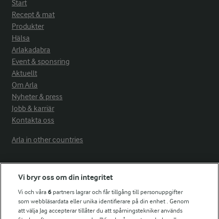
Start
Recept & mat
Produkter
Hälsa
Arlakadabra
Event & sponsring
Aktuellt
Om Arla
Nyheter & press
Jobb & karriär
Kontakta oss
Arla in other countries
Fler Arlasajter
Vi bryr oss om din integritet
Vi och våra
6
partners lagrar och får tillgång till personuppgifter
För ägare
som webbläsardata eller unika identifierare på din enhet . Genom
att välja Jag accepterar tillåter du att spårningstekniker används
Arlas kundportal