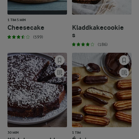
1 TIM 5 MIN
Cheesecake
Kladdkakecookie
s
(599)
(186)
30 MIN
1 TIM