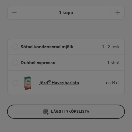
1 kopp
Sötad kondenserad mjölk
1 - 2 msk
Dubbel espresso
1 shot
Jörd® Havre barista
ca ½ dl
LÄGG I INKÖPSLISTA