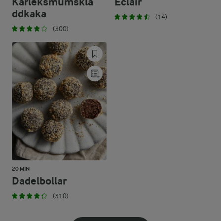
Kärleksmumskla
Éclair
ddkaka
(14)
(300)
20 MIN
Dadelbollar
(310)