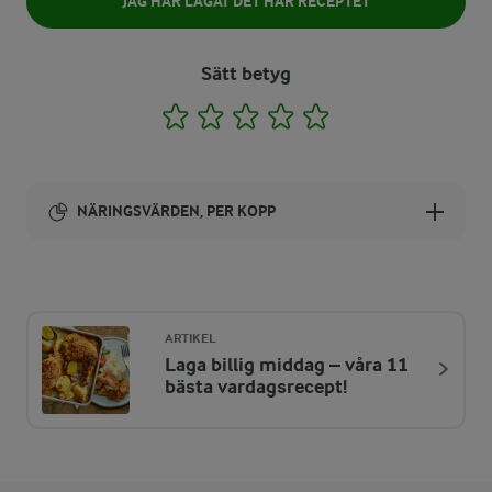
JAG HAR LAGAT DET HÄR RECEPTET
Sätt betyg
1
2
3
4
5
NÄRINGSVÄRDEN, PER KOPP
Energi:
132 kcal
ARTIKEL
Laga billig middag – våra 11
ENERGIDISTRIBUTION %
NÄRINGSVÄRDEN PER KOPP
bästa vardagsrecept!
-
0,5 g
Fiber: