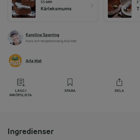
55 MIN
2
Kärleksmums
T
Karolina Sparring
Kock och receptansvarig Arla Mat
Arla Mat
LÄGG I
SPARA
DELA
INKÖPSLISTA
Ingredienser