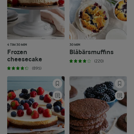
4 TIM 30 MIN
30 MIN
Frozen
Blåbärsmuffins
cheesecake
(220)
(895)