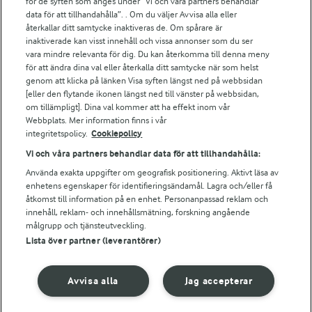
för de syften som anges under ”Vi och våra partners behandlar
Arla.com
data för att tillhandahålla”. . Om du väljer Avvisa alla eller
Falbygdens Ost
återkallar ditt samtycke inaktiveras de. Om spårare är
Arla webbshop
inaktiverade kan visst innehåll och vissa annonser som du ser
vara mindre relevanta för dig. Du kan återkomma till denna meny
Bildbank
för att ändra dina val eller återkalla ditt samtycke när som helst
genom att klicka på länken Visa syften längst ned på webbsidan
[eller den flytande ikonen längst ned till vänster på webbsidan,
om tillämpligt]. Dina val kommer att ha effekt inom vår
Följ oss
Webbplats. Mer information finns i vår
integritetspolicy.
Cookiepolicy
Vi och våra partners behandlar data för att tillhandahålla:
Använda exakta uppgifter om geografisk positionering. Aktivt läsa av
enhetens egenskaper för identifieringsändamål. Lagra och/eller få
åtkomst till information på en enhet. Personanpassad reklam och
innehåll, reklam- och innehållsmätning, forskning angående
målgrupp och tjänsteutveckling.
Lista över partner (leverantörer)
© 2026 Arla Foods
Ändra cookie-inställningar
Avvisa alla
Jag accepterar
Integritetspolicy