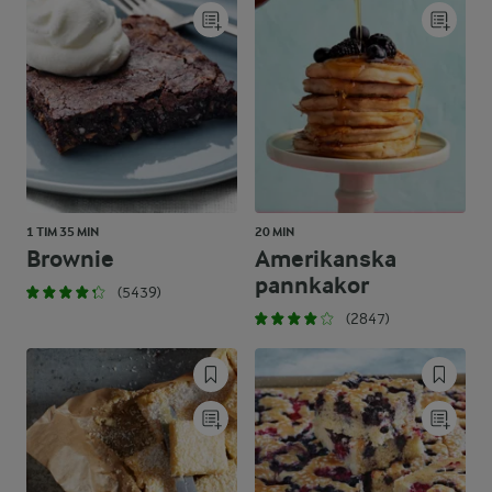
1 TIM 35 MIN
20 MIN
Brownie
Amerikanska
pannkakor
(5439)
(2847)