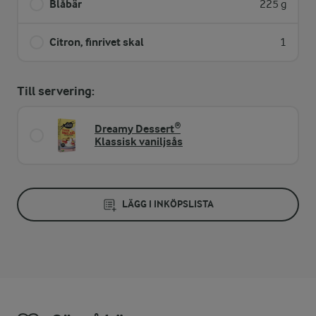
Blåbär
225 g
Citron, finrivet skal
1
Till servering:
Dreamy Dessert®
Klassisk vaniljsås
LÄGG I INKÖPSLISTA