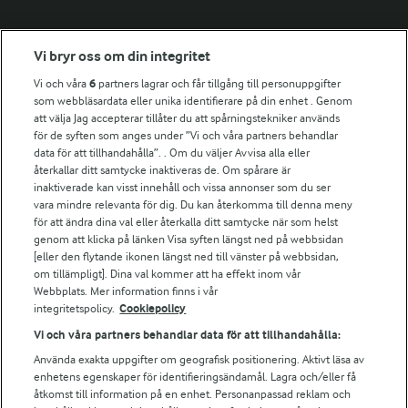
Fler Arlasajter
Vi bryr oss om din integritet
Vi och våra
6
partners lagrar och får tillgång till personuppgifter
För ägare
som webbläsardata eller unika identifierare på din enhet . Genom
att välja Jag accepterar tillåter du att spårningstekniker används
Arlas kundportal
för de syften som anges under ”Vi och våra partners behandlar
Arla.com
data för att tillhandahålla”. . Om du väljer Avvisa alla eller
Falbygdens Ost
återkallar ditt samtycke inaktiveras de. Om spårare är
Arla webbshop
inaktiverade kan visst innehåll och vissa annonser som du ser
vara mindre relevanta för dig. Du kan återkomma till denna meny
Bildbank
för att ändra dina val eller återkalla ditt samtycke när som helst
genom att klicka på länken Visa syften längst ned på webbsidan
[eller den flytande ikonen längst ned till vänster på webbsidan,
om tillämpligt]. Dina val kommer att ha effekt inom vår
Följ oss
Webbplats. Mer information finns i vår
integritetspolicy.
Cookiepolicy
Vi och våra partners behandlar data för att tillhandahålla:
Använda exakta uppgifter om geografisk positionering. Aktivt läsa av
enhetens egenskaper för identifieringsändamål. Lagra och/eller få
åtkomst till information på en enhet. Personanpassad reklam och