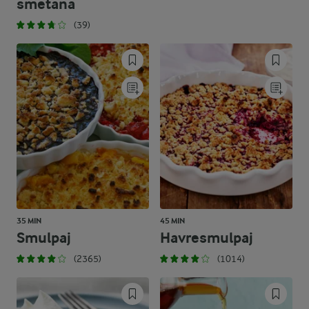
smetana
(39)
35 MIN
45 MIN
Smulpaj
Havresmulpaj
(2365)
(1014)