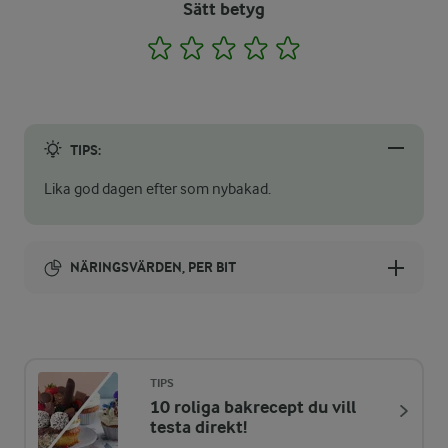
Sätt betyg
1
2
3
4
5
TIPS:
Lika god dagen efter som nybakad.
NÄRINGSVÄRDEN, PER BIT
Energi:
227 kcal
TIPS
10 roliga bakrecept du vill
ENERGIDISTRIBUTION %
NÄRINGSVÄRDEN PER BIT
testa direkt!