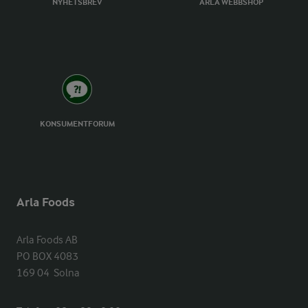
NYHETSBREV
ARLA WEBBSHOP
KONSUMENTFORUM
Arla Foods
Arla Foods AB

PO BOX 4083

169 04  Solna