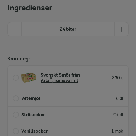
Ingredienser
24 bitar
Smuldeg:
Svenskt Smör från
250 g
Arla®, rumsvarmt
Vetemjöl
6 dl
Strösocker
2½ dl
Vaniljsocker
1 msk