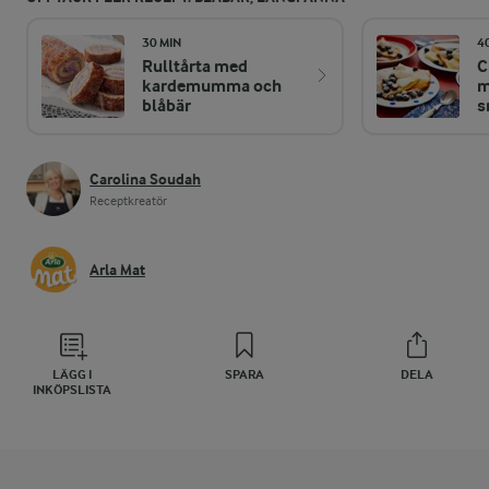
30 MIN
4
Rulltårta med
C
kardemumma och
m
blåbär
s
Carolina Soudah
Receptkreatör
Arla Mat
LÄGG I
SPARA
DELA
INKÖPSLISTA