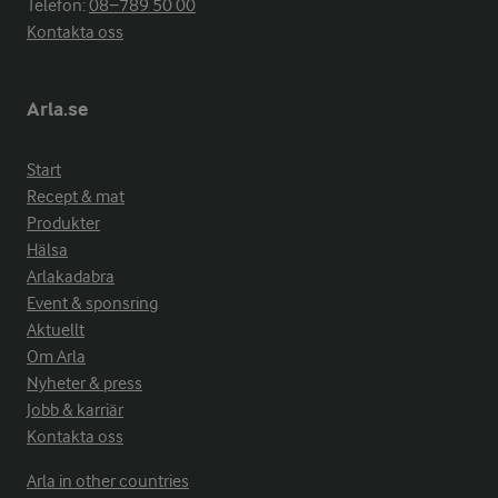
Telefon:
08−789 50 00
Kontakta oss
Arla.se
Start
Recept & mat
Produkter
Hälsa
Arlakadabra
Event & sponsring
Aktuellt
Om Arla
Nyheter & press
Jobb & karriär
Kontakta oss
Arla in other countries