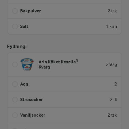
Bakpulver
2 tsk
Salt
1 krm
Fyllning:
Arla Köket Kesella®
250 g
Kvarg
Ägg
2
Strösocker
2 dl
Vaniljsocker
2 tsk