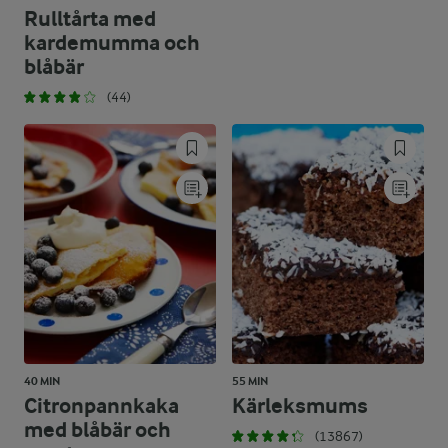
Rulltårta med
kardemumma och
blåbär
(44)
40 MIN
55 MIN
Citronpannkaka
Kärleksmums
med blåbär och
(13867)