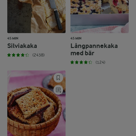
45 MIN
45 MIN
Silviakaka
Långpannekaka
med bär
(2438)
(124)