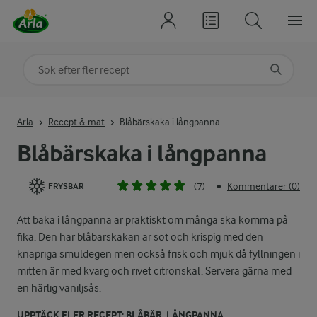
Sök på kategori eller ingrediens
Skriv in sökord för att få förslag
Arla
Recept & mat
Blåbärskaka i långpanna
Blåbärskaka i långpanna
(7)
Kommentarer (0)
•
FRYSBAR
Att baka i långpanna är praktiskt om många ska komma på
fika. Den här blåbärskakan är söt och krispig med den
knapriga smuldegen men också frisk och mjuk då fyllningen i
mitten är med kvarg och rivet citronskal. Servera gärna med
en härlig vaniljsås.
UPPTÄCK FLER RECEPT: BLÅBÄR, LÅNGPANNA