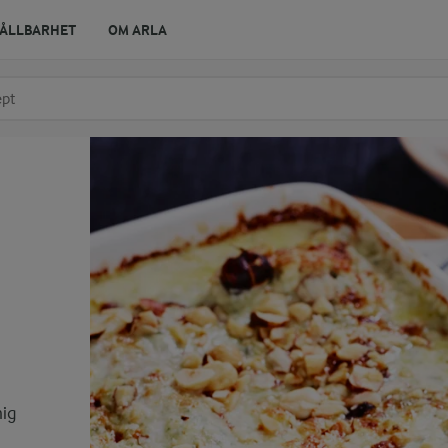
ÅLLBARHET
OM ARLA
r ingrediens
t få förslag
mig