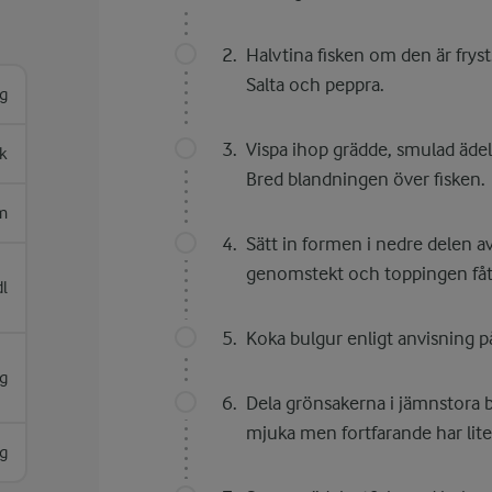
Halvtina fisken om den är fryst
Salta och peppra.
g
Vispa ihop grädde, smulad ädel
sk
Bred blandningen över fisken.
m
Sätt in formen i nedre delen av
genomstekt och toppingen fått 
l
Koka bulgur enligt anvisning p
g
Dela grönsakerna i jämnstora bi
mjuka men fortfarande har lit
g