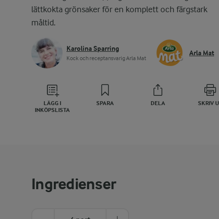
lättkokta grönsaker för en komplett och färgstark
måltid.
Karolina Sparring
Arla Mat
Kock och receptansvarig Arla Mat
LÄGG I
SPARA
DELA
SKRIV 
INKÖPSLISTA
Ingredienser