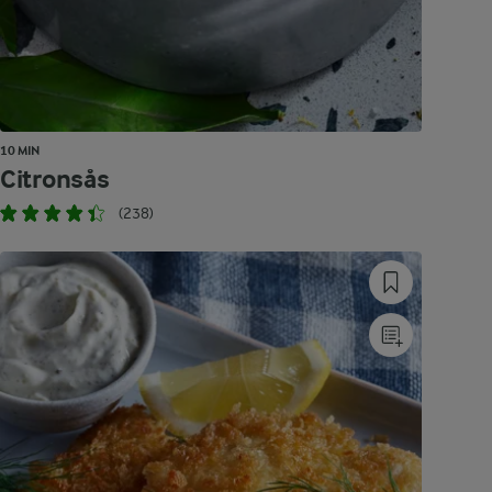
10 MIN
Citronsås
(238)