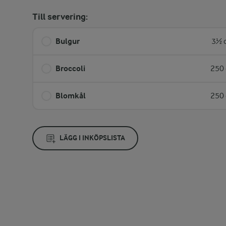
Till servering:
Bulgur
3½ d
Broccoli
250 
Blomkål
250 
LÄGG I INKÖPSLISTA