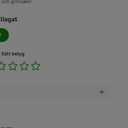
r och grönsaker.
llagat
T
Sätt betyg
2
3
4
5