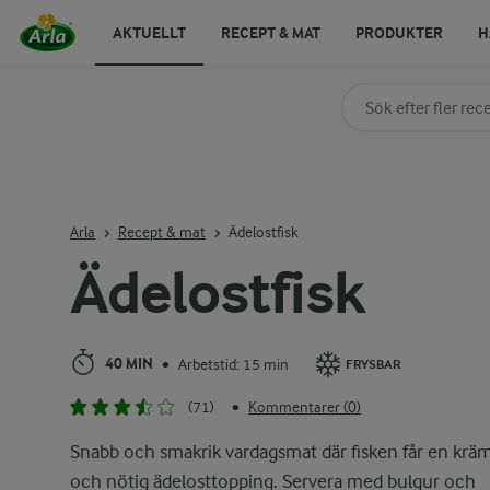
AKTUELLT
RECEPT & MAT
PRODUKTER
H
Sök på kategori elle
Skriv in sökord för at
Arla
Recept & mat
Ädelostfisk
Ädelostfisk
40 MIN
Arbetstid: 15 min
•
FRYSBAR
(71)
Kommentarer (0)
•
Snabb och smakrik vardagsmat där fisken får en krä
och nötig ädelosttopping. Servera med bulgur och