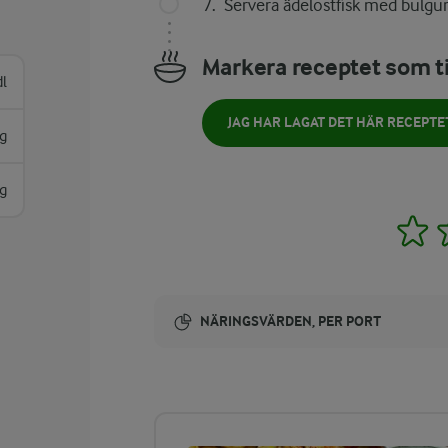
Servera ädelostfisk med bulgu
Markera receptet som ti
l
JAG HAR LAGAT DET HÄR RECEPTE
g
g
1
NÄRINGSVÄRDEN, PER PORT
Energi:
740 kcal