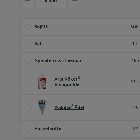
4 port
Sejfilé
600 
Salt
1 t
Nymalen svartpeppar
2 kr
Arla Köket®
2½ d
Vispgrädde
Kvibille® Ädel
140 
Hasselnötter
25 