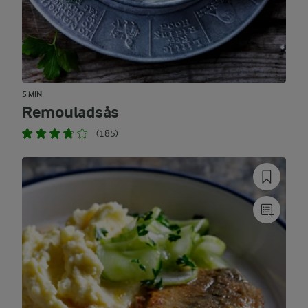
5 MIN
Remouladsås
(185)