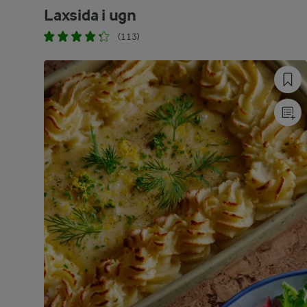
Laxsida i ugn
(113)