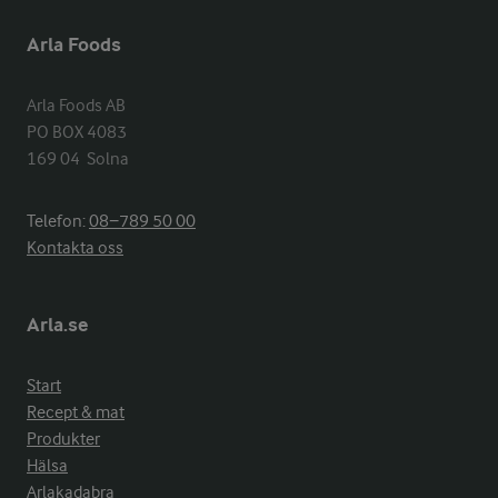
Arla Foods
Arla Foods AB

PO BOX 4083

169 04  Solna
Telefon:
08−789 50 00
Kontakta oss
Arla.se
Start
Recept & mat
Produkter
Hälsa
Arlakadabra