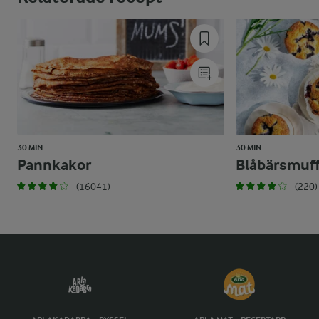
30 MIN
30 MIN
Pannkakor
Blåbärsmuff
(16041)
(220)