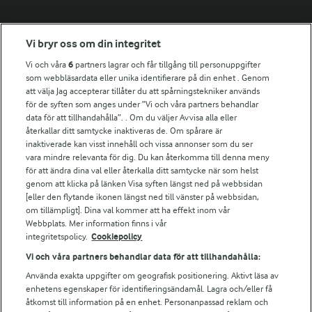
Fler Arlasajter
Vi bryr oss om din integritet
Vi och våra
6
partners lagrar och får tillgång till personuppgifter
För ägare
som webbläsardata eller unika identifierare på din enhet . Genom
att välja Jag accepterar tillåter du att spårningstekniker används
Arlas kundportal
för de syften som anges under ”Vi och våra partners behandlar
Arla.com
data för att tillhandahålla”. . Om du väljer Avvisa alla eller
Falbygdens Ost
återkallar ditt samtycke inaktiveras de. Om spårare är
Arla webbshop
inaktiverade kan visst innehåll och vissa annonser som du ser
vara mindre relevanta för dig. Du kan återkomma till denna meny
Bildbank
för att ändra dina val eller återkalla ditt samtycke när som helst
genom att klicka på länken Visa syften längst ned på webbsidan
[eller den flytande ikonen längst ned till vänster på webbsidan,
om tillämpligt]. Dina val kommer att ha effekt inom vår
Följ oss
Webbplats. Mer information finns i vår
integritetspolicy.
Cookiepolicy
Vi och våra partners behandlar data för att tillhandahålla:
Använda exakta uppgifter om geografisk positionering. Aktivt läsa av
enhetens egenskaper för identifieringsändamål. Lagra och/eller få
åtkomst till information på en enhet. Personanpassad reklam och