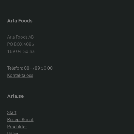
Arla Foods
Arla Foods AB

PO BOX 4083

169 04  Solna
Telefon:
08−789 50 00
Kontakta oss
Arla.se
Start
Recept & mat
Produkter
Hälsa