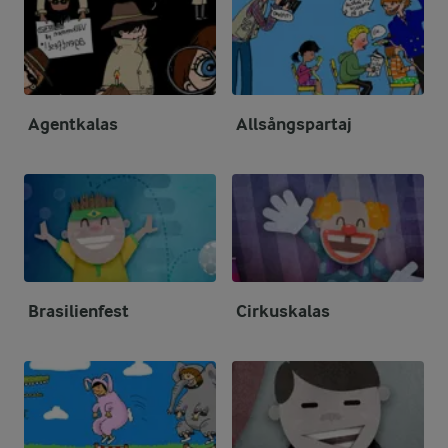
Agentkalas
Allsångspartaj
Brasilienfest
Cirkuskalas