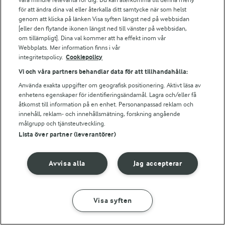
Bildbank
för att ändra dina val eller återkalla ditt samtycke när som helst
genom att klicka på länken Visa syften längst ned på webbsidan
[eller den flytande ikonen längst ned till vänster på webbsidan,
om tillämpligt]. Dina val kommer att ha effekt inom vår
Följ oss
Webbplats. Mer information finns i vår
integritetspolicy.
Cookiepolicy
Vi och våra partners behandlar data för att tillhandahålla:
Använda exakta uppgifter om geografisk positionering. Aktivt läsa av
enhetens egenskaper för identifieringsändamål. Lagra och/eller få
åtkomst till information på en enhet. Personanpassad reklam och
innehåll, reklam- och innehållsmätning, forskning angående
målgrupp och tjänsteutveckling.
Lista över partner (leverantörer)
© 2026 Arla Foods
Ändra cookie-inställningar
Avvisa alla
Jag accepterar
Integritetspolicy
Om cookies
Visa syften