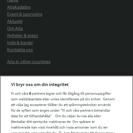
Arlakadabra
Event & sponsring
Aktuellt
Om Arla
Nyheter & press
Jobb & karriär
Kontakta oss
Arla in other countries
Fler Arlasajter
Vi bryr oss om din integritet
Vi och våra
6
partners lagrar och får tillgång till personuppgifter
För ägare
som webbläsardata eller unika identifierare på din enhet . Genom
att välja Jag accepterar tillåter du att spårningstekniker används
Arlas kundportal
för de syften som anges under ”Vi och våra partners behandlar
Arla.com
data för att tillhandahålla”. . Om du väljer Avvisa alla eller
Falbygdens Ost
återkallar ditt samtycke inaktiveras de. Om spårare är
Arla webbshop
inaktiverade kan visst innehåll och vissa annonser som du ser
vara mindre relevanta för dig. Du kan återkomma till denna meny