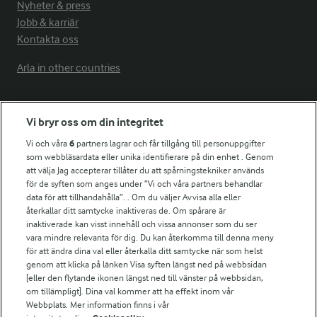
Nyheter & press
Jobb & karriär
Kontakta oss
Arla in other countries
Fler Arlasajter
Vi bryr oss om din integritet
Vi och våra
6
partners lagrar och får tillgång till personuppgifter
För ägare
som webbläsardata eller unika identifierare på din enhet . Genom
att välja Jag accepterar tillåter du att spårningstekniker används
Arlas kundportal
för de syften som anges under ”Vi och våra partners behandlar
Arla.com
data för att tillhandahålla”. . Om du väljer Avvisa alla eller
Falbygdens Ost
återkallar ditt samtycke inaktiveras de. Om spårare är
Arla webbshop
inaktiverade kan visst innehåll och vissa annonser som du ser
vara mindre relevanta för dig. Du kan återkomma till denna meny
Bildbank
för att ändra dina val eller återkalla ditt samtycke när som helst
genom att klicka på länken Visa syften längst ned på webbsidan
[eller den flytande ikonen längst ned till vänster på webbsidan,
om tillämpligt]. Dina val kommer att ha effekt inom vår
Följ oss
Webbplats. Mer information finns i vår