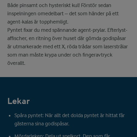
Både pinsamt och hysteriskt kul! Förstör sedan
inspelningen omedelbart – det som händer på ett
agent-kalas är topphemligt.
Pyntet fixar du med spännande agent-prylar. Efterlyst-
affischer, en ritning över huset där gömda godispåsar
är utmarkerade med ett X, röda trådar som laserstrålar
som man måste krypa under och fingeravtryck
överallt.
Lekar
Spåra pyntet: När allt det dolda pyntet är hittat får
gästerna sina godispåsar.
Mördarleken: Dela ut spelkort. Den som får