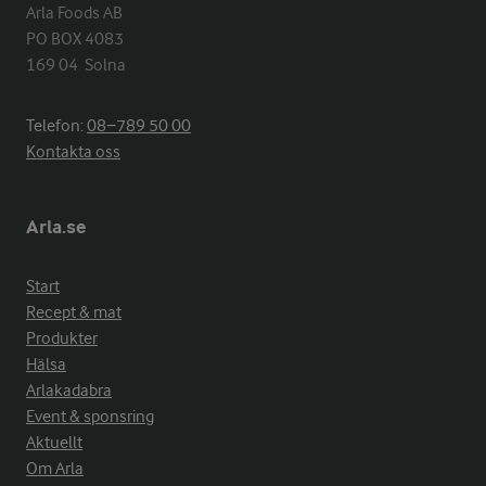
Arla Foods AB

PO BOX 4083

169 04  Solna
Telefon:
08−789 50 00
Kontakta oss
Arla.se
Start
Recept & mat
Produkter
Hälsa
Arlakadabra
Event & sponsring
Aktuellt
Om Arla