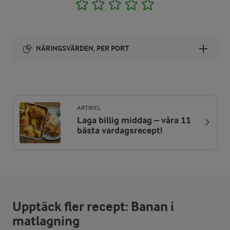
1
2
3
4
5
NÄRINGSVÄRDEN, PER PORT
Energi:
261 kcal
ARTIKEL
Laga billig middag – våra 11
ENERGIDISTRIBUTION %
NÄRINGSVÄRDEN PER PORT
bästa vardagsrecept!
-
2,7 g
Fiber:
3,3 %
2,1 g
Protein:
Upptäck fler recept: Banan i
38,6 %
11,4 g
Fett:
matlagning