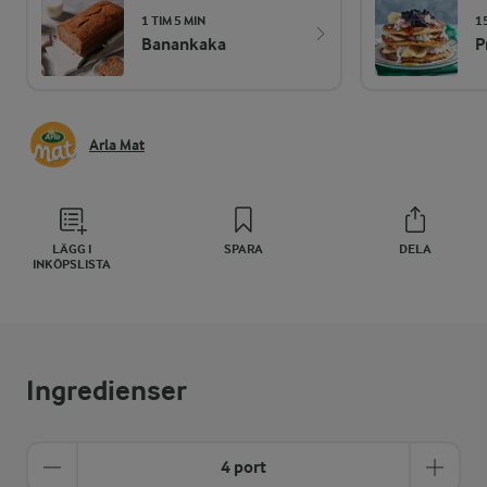
1 TIM 5 MIN
1
Banankaka
P
Arla Mat
LÄGG I
SPARA
DELA
INKÖPSLISTA
Ingredienser
4 port