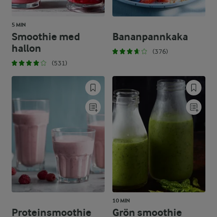
5 MIN
Smoothie med
Bananpannkaka
hallon
(376)
(531)
10 MIN
Proteinsmoothie
Grön smoothie