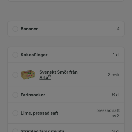
Bananer
4
Kokosflingor
1 dl
Svenskt Smör från
2 msk
Arla®
Farinsocker
½ dl
pressad saft
Lime, pressad saft
av 2
Strimlad färsk mynta
½ dl