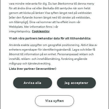
Arlas kundportal
vara mindre relevanta för dig. Du kan återkomma till denna meny
Arla.com
för att ändra dina val eller återkalla ditt samtycke när som helst
Falbygdens Ost
genom att klicka på länken Visa syften längst ned på webbsidan
Arla webbshop
[eller den flytande ikonen längst ned till vänster på webbsidan,
om tillämpligt]. Dina val kommer att ha effekt inom vår
Bildbank
Webbplats. Mer information finns i vår
integritetspolicy.
Cookiepolicy
Vi och våra partners behandlar data för att tillhandahålla:
Följ oss
Använda exakta uppgifter om geografisk positionering. Aktivt läsa av
enhetens egenskaper för identifieringsändamål. Lagra och/eller få
åtkomst till information på en enhet. Personanpassad reklam och
innehåll, reklam- och innehållsmätning, forskning angående
målgrupp och tjänsteutveckling.
Lista över partner (leverantörer)
Avvisa alla
Jag accepterar
© 2026 Arla Foods
Ändra cookie-inställningar
Visa syften
GÖR SÅ HÄR
INGREDIENSER
Integritetspolicy