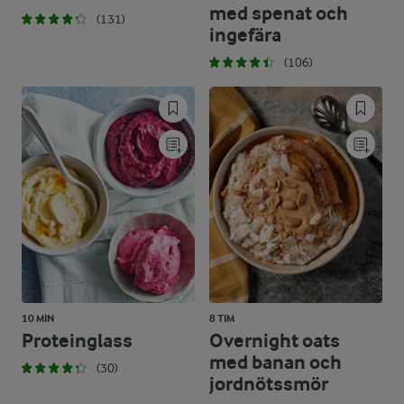
med spenat och
(131)
ingefära
(106)
10 MIN
8 TIM
Proteinglass
Overnight oats
med banan och
(30)
jordnötssmör