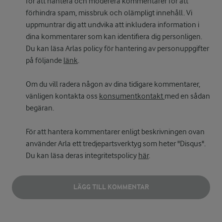
för att hantera och moderera kommentarer för att
förhindra spam, missbruk och olämpligt innehåll. Vi
uppmuntrar dig att undvika att inkludera information i
dina kommentarer som kan identifiera dig personligen.
Du kan läsa Arlas policy för hantering av personuppgifter
på följande
länk
.
Om du vill radera någon av dina tidigare kommentarer,
vänligen kontakta oss
konsumentkontakt
med en sådan
begäran.
För att hantera kommentarer enligt beskrivningen ovan
använder Arla ett tredjepartsverktyg som heter "Disqus".
Du kan läsa deras integritetspolicy
här
.
LÄGG TILL KOMMENTAR