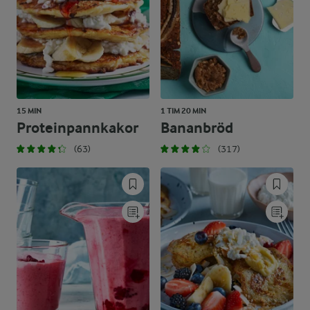
15 MIN
1 TIM 20 MIN
Proteinpannkakor
Bananbröd
(63)
(317)