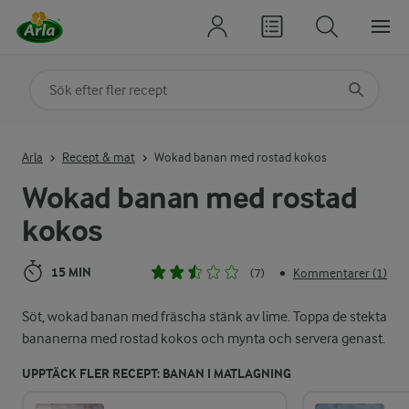
Sök på kategori eller ingrediens
Skriv in sökord för att få förslag
Arla
Recept & mat
Wokad banan med rostad kokos
Wokad banan med rostad
kokos
15 MIN
(7)
Kommentarer (1)
•
Söt, wokad banan med fräscha stänk av lime. Toppa de stekta
bananerna med rostad kokos och mynta och servera genast.
UPPTÄCK FLER RECEPT: BANAN I MATLAGNING