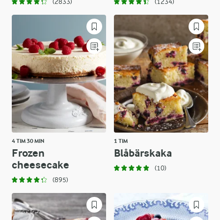
(2833)
(1234)
4 TIM 30 MIN
1 TIM
Frozen
Blåbärskaka
cheesecake
(10)
(895)