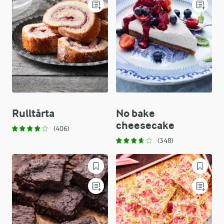
Rulltårta
No bake
cheesecake
(406)
(348)