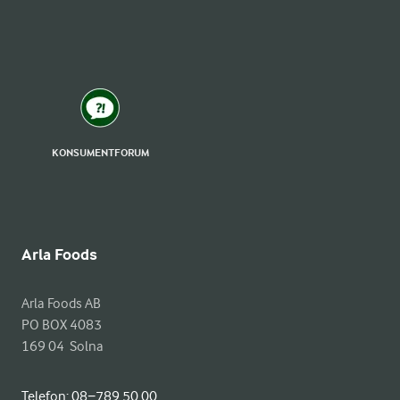
KONSUMENTFORUM
Arla Foods
Arla Foods AB

PO BOX 4083

169 04  Solna
Telefon:
08−789 50 00