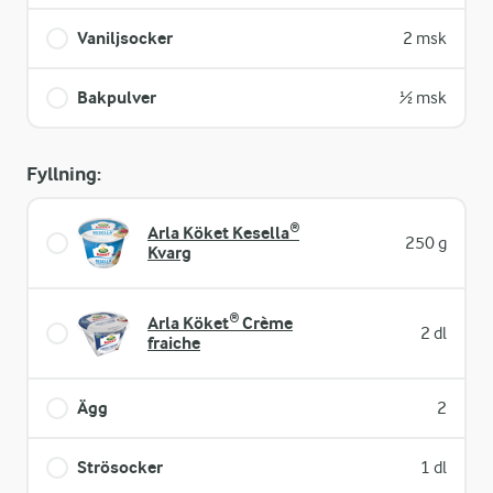
Vaniljsocker
2 msk
Bakpulver
½ msk
Fyllning:
Arla Köket Kesella®
250 g
Kvarg
Arla Köket® Crème
2 dl
fraiche
Ägg
2
Strösocker
1 dl