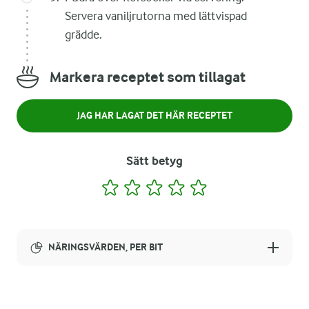
Servera vaniljrutorna med lättvispad
grädde.
Markera receptet som tillagat
JAG HAR LAGAT DET HÄR RECEPTET
Sätt betyg
1
2
3
4
5
NÄRINGSVÄRDEN, PER BIT
Energi:
524 kcal