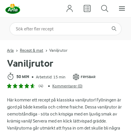
Sök på kategori eller ingrediens
Skriv in sökord för att få förslag
Arla
Recept & mat
Vaniljrutor
Vaniljrutor
50 MIN
Arbetstid: 15 min
•
FRYSBAR
(4)
Kommentarer (0)
•
Här kommer ett recept på klassiska vaniljrutor! Fyllningen är
gjord på både kesella och crème fraiche. Dessa vaniljrutor är
oemotståndliga - söta och krispiga med en ljuvlig smak av
krämig vanilj! Servera med en klick lättvispad grädde.
Vaniljrutorna går utmärkt att frysa in om det skulle bli några