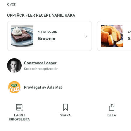
över!
UPPTÄCK FLER RECEPT: VANILJKAKA
1 TIM 35 MIN
4
Brownie
S
Constance Loeper
Kock och receptkreatör
Provlagat av Arla Mat
LÄGG I
SPARA
DELA
INKÖPSLISTA