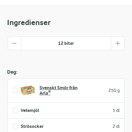
Ingredienser
12 bitar
Deg:
Svenskt Smör från
250 g
Arla®
Vetemjöl
5 dl
Strösocker
2 dl