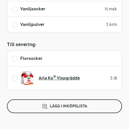
Vaniljsocker
½ msk
Vaniljpulver
1 krm
Till severing:
Florsocker
Arla Ko® Vispgrädde
3 dl
LÄGG I INKÖPSLISTA