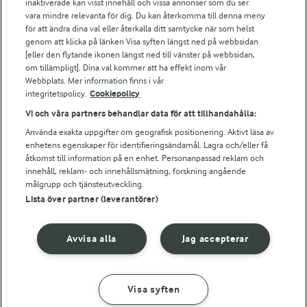
inaktiverade kan visst innehåll och vissa annonser som du ser
Arla webbshop
vara mindre relevanta för dig. Du kan återkomma till denna meny
Bildbank
för att ändra dina val eller återkalla ditt samtycke när som helst
genom att klicka på länken Visa syften längst ned på webbsidan
[eller den flytande ikonen längst ned till vänster på webbsidan,
om tillämpligt]. Dina val kommer att ha effekt inom vår
Webbplats. Mer information finns i vår
Följ oss
integritetspolicy.
Cookiepolicy
Vi och våra partners behandlar data för att tillhandahålla:
Använda exakta uppgifter om geografisk positionering. Aktivt läsa av
enhetens egenskaper för identifieringsändamål. Lagra och/eller få
åtkomst till information på en enhet. Personanpassad reklam och
innehåll, reklam- och innehållsmätning, forskning angående
målgrupp och tjänsteutveckling.
Lista över partner (leverantörer)
© 2026 Arla Foods
Ändra cookie-inställningar
Avvisa alla
Jag accepterar
Integritetspolicy
Om cookies
Visa syften
GÖR SÅ HÄR
INGREDIENSER