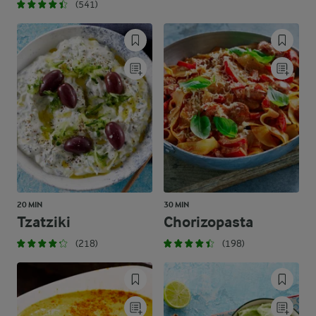
(541)
20 MIN
30 MIN
Tzatziki
Chorizopasta
(218)
(198)