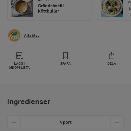
2
Gräddsås till
T
köttbullar
Arla Mat
LÄGG I
SPARA
DELA
INKÖPSLISTA
Ingredienser
4 port