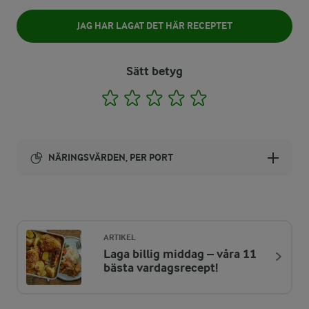
JAG HAR LAGAT DET HÄR RECEPTET
Sätt betyg
1
2
3
4
5
NÄRINGSVÄRDEN, PER PORT
Energi:
163 kcal
ARTIKEL
Laga billig middag – våra 11
ENERGIDISTRIBUTION %
NÄRINGSVÄRDEN PER PORT
bästa vardagsrecept!
-
0 g
Fiber: