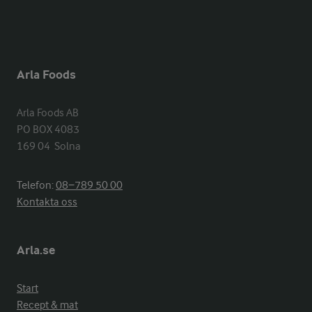
Arla Foods
Arla Foods AB

PO BOX 4083

169 04  Solna
Telefon:
08−789 50 00
Kontakta oss
Arla.se
Start
Recept & mat