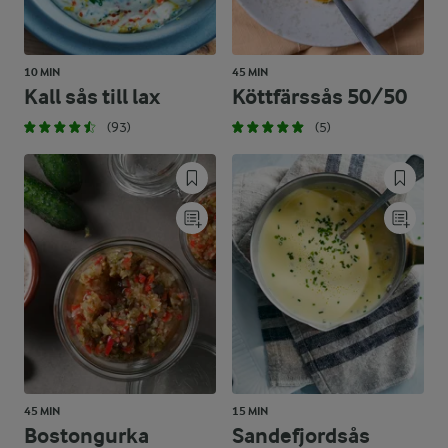
10 MIN
45 MIN
Kall sås till lax
Köttfärssås 50/50
(93)
(5)
45 MIN
15 MIN
Bostongurka
Sandefjordsås