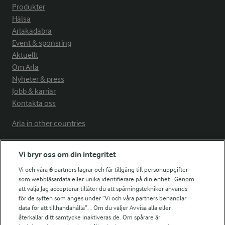
Produkter
Hälsa
Arlakadabra
Event & sponsring
Aktuellt
Om Arla
Nyheter & press
Jobb & karriär
Kontakta oss
Arla in other countries
Vi bryr oss om din integritet
Fler Arlasajter
Vi och våra
6
partners lagrar och får tillgång till personuppgifter
som webbläsardata eller unika identifierare på din enhet . Genom
För ägare
att välja Jag accepterar tillåter du att spårningstekniker används
Arlas kundportal
för de syften som anges under ”Vi och våra partners behandlar
data för att tillhandahålla”. . Om du väljer Avvisa alla eller
Arla.com
återkallar ditt samtycke inaktiveras de. Om spårare är
Falbygdens Ost