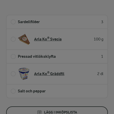
Sardellfiléer
3
Arla Ko® Svecia
100 g
Pressad vitlöksklyfta
1
Arla Ko® Gräddfil
2 dl
Salt och peppar
LÄGG I INKÖPSLISTA