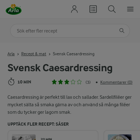
Sök på kategori eller ingrediens
Skriv in sökord för att få förslag
Arla
Recept & mat
Svensk Caesardressing
Svensk Caesardressing
10 MIN
(3)
Kommentarer (0)
•
Caesardressing är perfekt till lax och sallader. Sardellfiléer ger
mycket sälta så smaka gärna av och använd så många filéer
som du tycker ger lagom smak.
UPPTÄCK FLER RECEPT: SÅSER
20 MIN