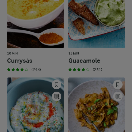
10 MIN
15 MIN
Currysås
Guacamole
(248)
(231)