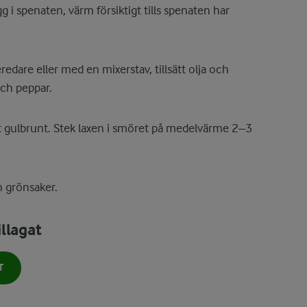
ägg i spenaten, värm försiktigt tills spenaten har
redare eller med en mixerstav, tillsätt olja och
och peppar.
vit gulbrunt. Stek laxen i smöret på medelvärme 2–3
h grönsaker.
llagat
T