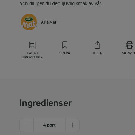
och dill ger du den ljuvlig smak av vår.
Arla Mat
LÄGG I
SPARA
DELA
SKRIV 
INKÖPSLISTA
Ingredienser
4 port