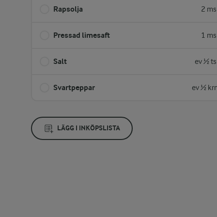
Rapsolja
2 ms
Pressad limesaft
1 ms
Salt
ev ½ t
Svartpeppar
ev ½ kr
LÄGG I INKÖPSLISTA