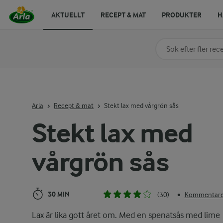
AKTUELLT
RECEPT & MAT
PRODUKTER
H
Sök på kategori elle
Skriv in sökord för at
Arla
Recept & mat
Stekt lax med vårgrön sås
Stekt lax med
vårgrön sås
30 MIN
(30)
Kommentarer
•
Lax är lika gott året om. Med en spenatsås med lime