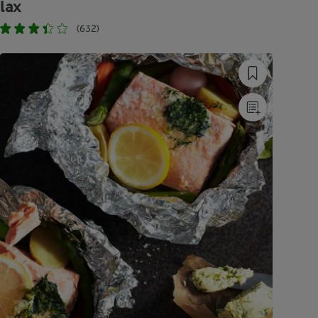
lax
(632)