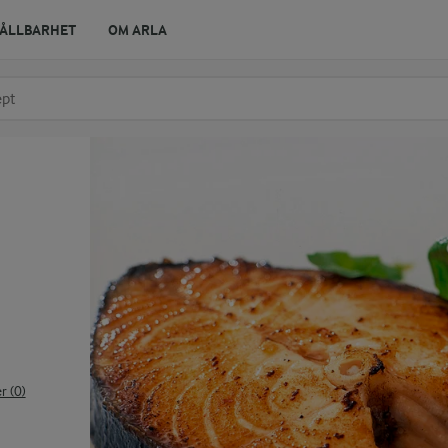
ÅLLBARHET
OM ARLA
r ingrediens
t få förslag
 (0)