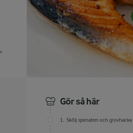
UT
Gör så här
Skölj spenaten och grovhacka 