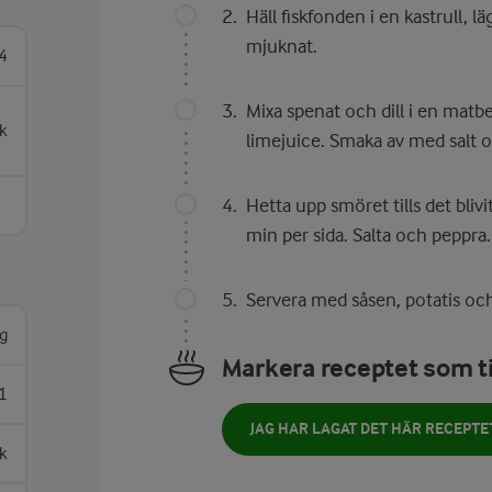
Häll fiskfonden i en kastrull, l
mjuknat.
4
Mixa spenat och dill i en matbe
k
limejuice. Smaka av med salt 
Hetta upp smöret tills det bli
min per sida. Salta och peppra.
Servera med såsen, potatis oc
g
Markera receptet som ti
1
JAG HAR LAGAT DET HÄR RECEPTE
k