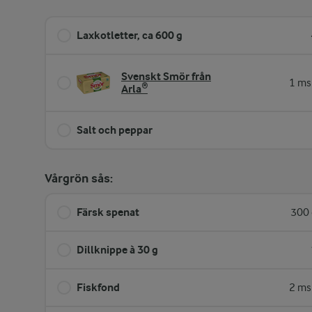
Laxkotletter, ca 600 g
Svenskt Smör från
1 ms
Arla®
Salt och peppar
Vårgrön sås:
Färsk spenat
300 
Dillknippe à 30 g
Fiskfond
2 ms