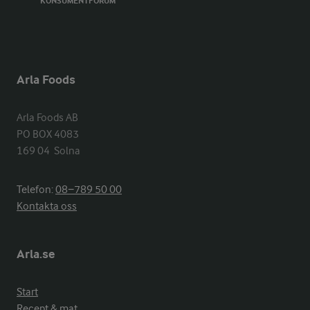
KONSUMENTFORUM
Arla Foods
Arla Foods AB

PO BOX 4083

169 04  Solna
Telefon:
08−789 50 00
Kontakta oss
Arla.se
Start
Recept & mat