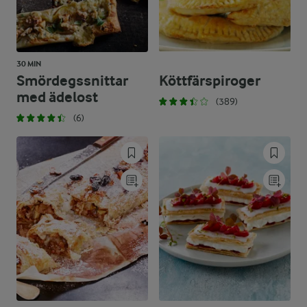
30 MIN
Smördegssnittar
Köttfärspiroger
med ädelost
(389)
(6)