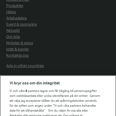
Produkter
Hälsa
Arlakadabra
Event & sponsring
Aktuellt
Om Arla
Nyheter & press
Jobb & karriär
Kontakta oss
Arla in other countries
Vi bryr oss om din integritet
Fler Arlasajter
Vi och våra
6
partners lagrar och får tillgång till personuppgifter
som webbläsardata eller unika identifierare på din enhet . Genom
För ägare
att välja Jag accepterar tillåter du att spårningstekniker används
Arlas kundportal
för de syften som anges under ”Vi och våra partners behandlar
Arla.com
data för att tillhandahålla”. . Om du väljer Avvisa alla eller
återkallar ditt samtycke inaktiveras de. Om spårare är