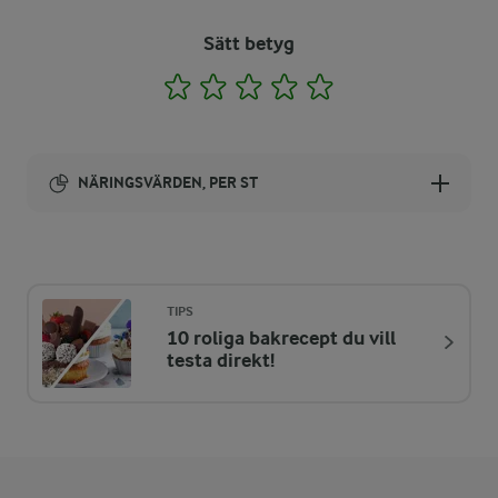
Sätt betyg
1
2
3
4
5
NÄRINGSVÄRDEN, PER ST
Energi:
60 kcal
TIPS
10 roliga bakrecept du vill
ENERGIDISTRIBUTION %
NÄRINGSVÄRDEN PER ST
testa direkt!
-
0,1 g
Fiber:
10,8 %
1,6 g
Protein: