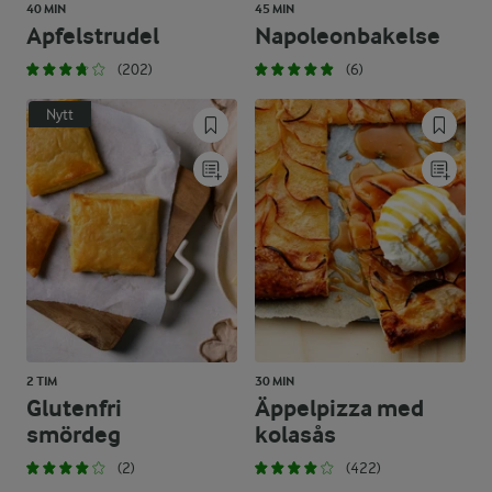
40 MIN
45 MIN
Apfelstrudel
Napoleonbakelse
(202)
(6)
Nytt
2 TIM
30 MIN
Glutenfri
Äppelpizza med
smördeg
kolasås
(2)
(422)