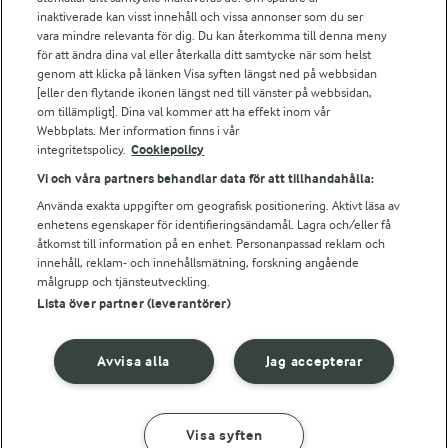
Falbygdens Ost
inaktiverade kan visst innehåll och vissa annonser som du ser
Arla webbshop
vara mindre relevanta för dig. Du kan återkomma till denna meny
Bildbank
för att ändra dina val eller återkalla ditt samtycke när som helst
genom att klicka på länken Visa syften längst ned på webbsidan
[eller den flytande ikonen längst ned till vänster på webbsidan,
om tillämpligt]. Dina val kommer att ha effekt inom vår
Webbplats. Mer information finns i vår
Följ oss
integritetspolicy.
Cookiepolicy
Vi och våra partners behandlar data för att tillhandahålla:
Använda exakta uppgifter om geografisk positionering. Aktivt läsa av
enhetens egenskaper för identifieringsändamål. Lagra och/eller få
åtkomst till information på en enhet. Personanpassad reklam och
innehåll, reklam- och innehållsmätning, forskning angående
målgrupp och tjänsteutveckling.
Lista över partner (leverantörer)
© 2026 Arla Foods
Ändra cookie-inställningar
Avvisa alla
Jag accepterar
Integritetspolicy
Om cookies
Visa syften
GÖR SÅ HÄR
INGREDIENSER