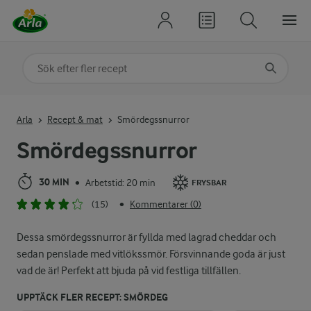
Sök på kategori eller ingrediens
Skriv in sökord för att få förslag
Arla
Recept & mat
Smördegssnurror
Smördegssnurror
30 MIN
Arbetstid: 20 min
•
FRYSBAR
(15)
Kommentarer (0)
•
Dessa smördegssnurror är fyllda med lagrad cheddar och
sedan penslade med vitlökssmör. Försvinnande goda är just
vad de är! Perfekt att bjuda på vid festliga tillfällen.
UPPTÄCK FLER RECEPT: SMÖRDEG