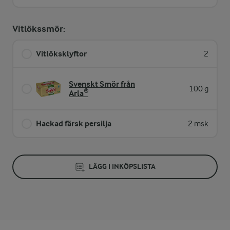
Vitlökssmör:
Vitlöksklyftor
2
Svenskt Smör från
100 g
Arla®
Hackad färsk persilja
2 msk
LÄGG I INKÖPSLISTA