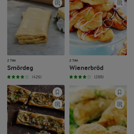
2 TIM
2 TIM
Smördeg
Wienerbröd
(426)
(288)