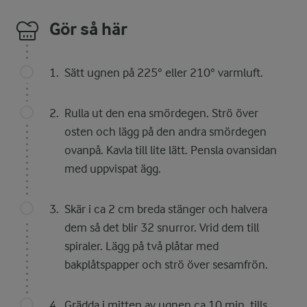
Gör så här
Sätt ugnen på 225° eller 210° varmluft.
Rulla ut den ena smördegen. Strö över
osten och lägg på den andra smördegen
ovanpå. Kavla till lite lätt. Pensla ovansidan
med uppvispat ägg.
Skär i ca 2 cm breda stänger och halvera
dem så det blir 32 snurror. Vrid dem till
spiraler. Lägg på två plåtar med
bakplåtspapper och strö över sesamfrön.
Grädda i mitten av ugnen ca 10 min, tills