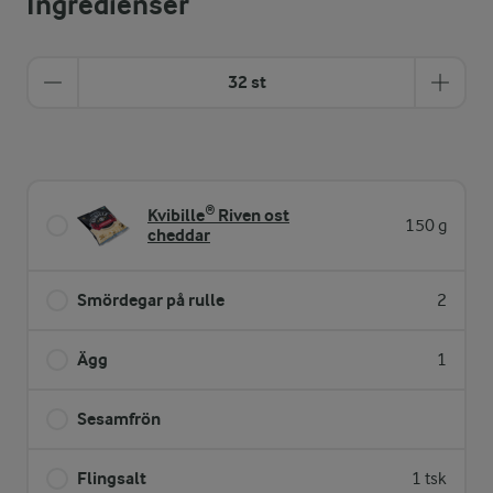
Ingredienser
32 st
Kvibille® Riven ost
150 g
cheddar
Smördegar på rulle
2
Ägg
1
Sesamfrön
Flingsalt
1 tsk