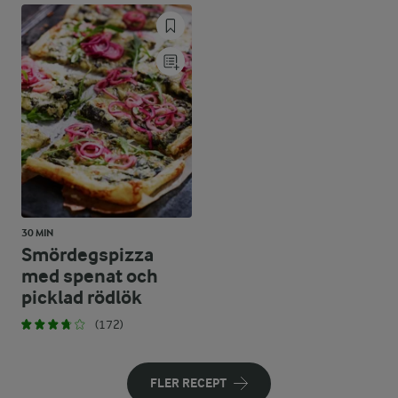
30 MIN
Smördegspizza
med spenat och
picklad rödlök
(172)
FLER RECEPT