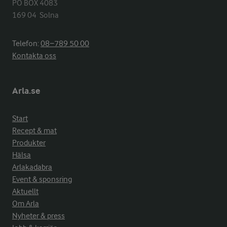
PO BOX 4083

169 04  Solna
Telefon:
08−789 50 00
Kontakta oss
Arla.se
Start
Recept & mat
Produkter
Hälsa
Arlakadabra
Event & sponsring
Aktuellt
Om Arla
Nyheter & press