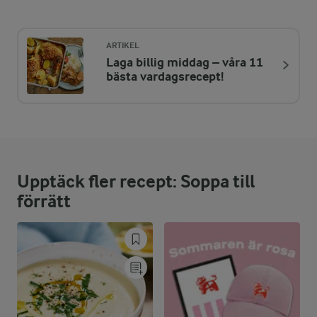
Energi:
1690 kcal
ARTIKEL
Laga billig middag – våra 11
ENERGIDISTRIBUTION %
NÄRINGSVÄRDEN PER PORT
bästa vardagsrecept!
-
6,2 g
Fiber:
1,2 %
5,1 g
Protein:
Upptäck fler recept: Soppa till
94 %
179,6 g
Fett:
förrätt
4,8 %
20 g
Kolhydrater: