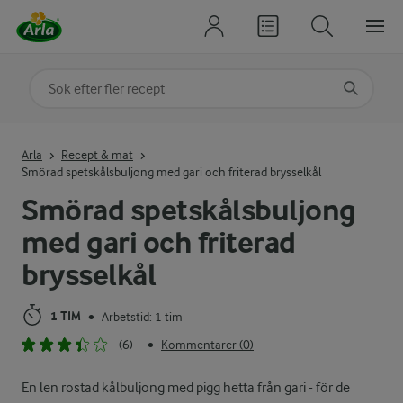
Sök på kategori eller ingrediens
Skriv in sökord för att få förslag
Arla
Recept & mat
Smörad spetskålsbuljong med gari och friterad brysselkål
Smörad spetskålsbuljong
med gari och friterad
brysselkål
1 TIM
Arbetstid: 1 tim
•
(6)
Kommentarer (0)
•
En len rostad kålbuljong med pigg hetta från gari - för de