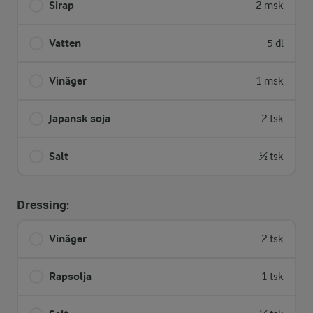
Sirap
2 msk
Vatten
5 dl
Vinäger
1 msk
Japansk soja
2 tsk
Salt
½ tsk
Dressing:
Vinäger
2 tsk
Rapsolja
1 tsk