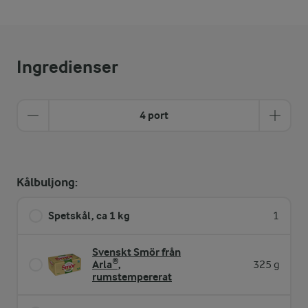
Ingredienser
4 port
Kålbuljong:
Spetskål, ca 1 kg
1
Svenskt Smör från
Arla®,
325 g
rumstempererat