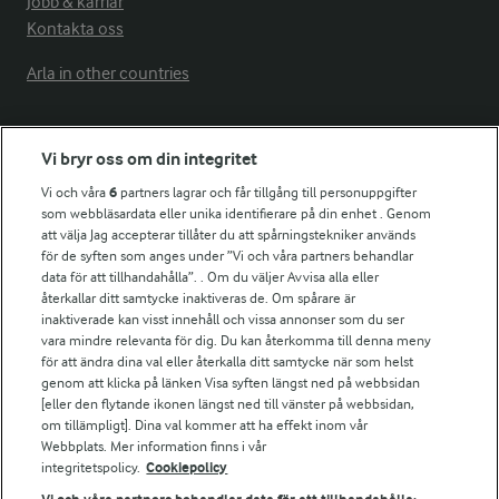
Jobb & karriär
Kontakta oss
Arla in other countries
Fler Arlasajter
Vi bryr oss om din integritet
Vi och våra
6
partners lagrar och får tillgång till personuppgifter
För ägare
som webbläsardata eller unika identifierare på din enhet . Genom
att välja Jag accepterar tillåter du att spårningstekniker används
Arlas kundportal
för de syften som anges under ”Vi och våra partners behandlar
Arla.com
data för att tillhandahålla”. . Om du väljer Avvisa alla eller
Falbygdens Ost
återkallar ditt samtycke inaktiveras de. Om spårare är
Arla webbshop
inaktiverade kan visst innehåll och vissa annonser som du ser
vara mindre relevanta för dig. Du kan återkomma till denna meny
Bildbank
för att ändra dina val eller återkalla ditt samtycke när som helst
genom att klicka på länken Visa syften längst ned på webbsidan
[eller den flytande ikonen längst ned till vänster på webbsidan,
om tillämpligt]. Dina val kommer att ha effekt inom vår
Följ oss
Webbplats. Mer information finns i vår
integritetspolicy.
Cookiepolicy