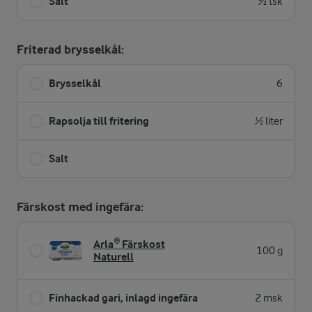
Salt
½ tsk
Friterad brysselkål:
Brysselkål
6
Rapsolja till fritering
½ liter
Salt
Färskost med ingefära:
Arla® Färskost
100 g
Naturell
Finhackad gari, inlagd ingefära
2 msk