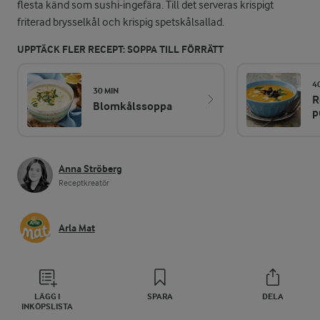
flesta känd som sushi-ingefära. Till det serveras krispigt
friterad brysselkål och krispig spetskålsallad.
UPPTÄCK FLER RECEPT: SOPPA TILL FÖRRÄTT
4
30 MIN
R
Blomkålssoppa
p
Anna Ströberg
Receptkreatör
Arla Mat
LÄGG I
SPARA
DELA
INKÖPSLISTA