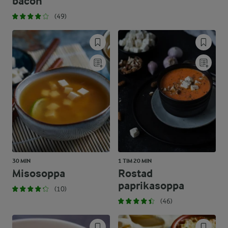
bacon
(49)
30 MIN
1 TIM 20 MIN
Misosoppa
Rostad
paprikasoppa
(10)
(46)