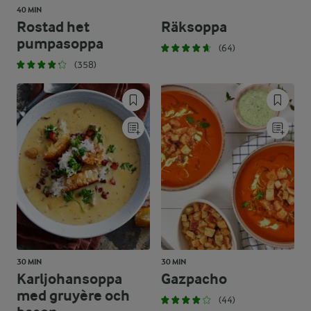
40 MIN
Rostad het
Räksoppa
pumpasoppa
(64)
(358)
30 MIN
30 MIN
Karljohansoppa
Gazpacho
med gruyère och
(44)