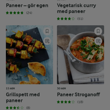
Paneer – gör egen
Vegetarisk curry
med paneer
(24)
(51)
15 MIN
30 MIN
Grillspett med
Paneer Stroganoff
paneer
(18)
(8)