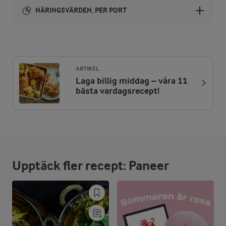
NÄRINGSVÄRDEN, PER PORT
Energi:
109 kcal
ARTIKEL
Laga billig middag – våra 11
ENERGIDISTRIBUTION %
NÄRINGSVÄRDEN PER PORT
bästa vardagsrecept!
-
0,4 g
Fiber:
48,5 %
13 g
Protein:
Upptäck fler recept: Paneer
42,2 %
5,2 g
Fett:
9,3 %
2,5 g
Kolhydrater: