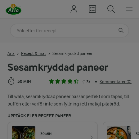
Sök på kategori eller ingrediens
Skriv in sökord för att få förslag
Arla
Recept & mat
Sesamkryddad paneer
Sesamkryddad paneer
30 MIN
(13)
Kommentarer (0)
•
Till wala, sesamkryddad paneer passar perfekt som tapas, till
buffén eller varför inte som fyllning i ett matigt pitabröd.
UPPTÄCK FLER RECEPT: PANEER
30 MIN
3