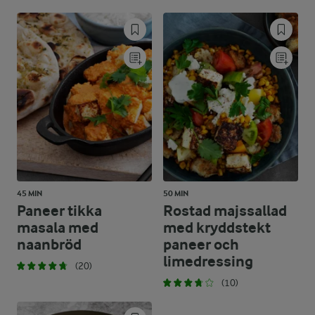
45 MIN
50 MIN
Paneer tikka
Rostad majssallad
masala med
med kryddstekt
naanbröd
paneer och
limedressing
(20)
(10)