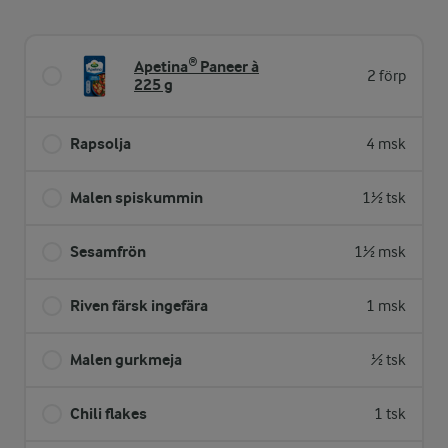
Apetina® Paneer à
2 förp
225 g
Rapsolja
4 msk
Malen spiskummin
1½ tsk
Sesamfrön
1½ msk
Riven färsk ingefära
1 msk
Malen gurkmeja
½ tsk
Chili flakes
1 tsk