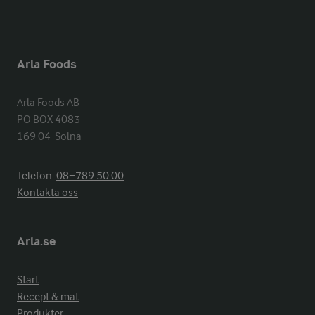
Arla Foods
Arla Foods AB

PO BOX 4083

169 04  Solna
Telefon:
08−789 50 00
Kontakta oss
Arla.se
Start
Recept & mat
Produkter