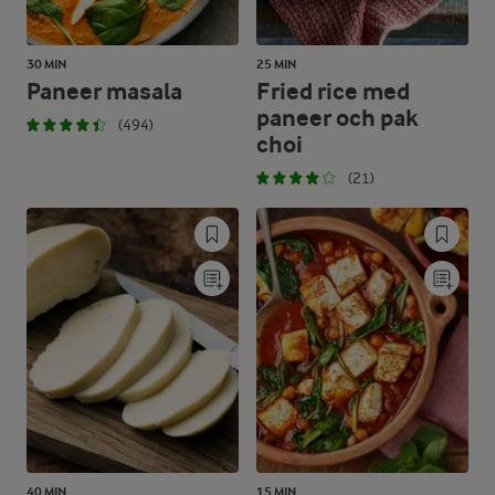
30 MIN
25 MIN
Paneer masala
Fried rice med
paneer och pak
(494)
choi
(21)
40 MIN
15 MIN