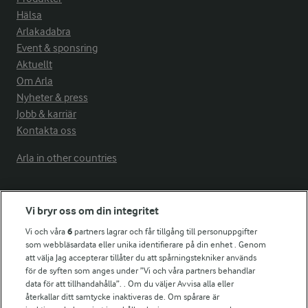
Hälsa
Arlakadabra
Event & sponsring
Aktuellt
Om Arla
Nyheter & press
Jobb & karriär
Kontakta oss
Arla in other countries
Fler Arlasajter
Vi bryr oss om din integritet
Vi och våra
6
partners lagrar och får tillgång till personuppgifter
För ägare
som webbläsardata eller unika identifierare på din enhet . Genom
att välja Jag accepterar tillåter du att spårningstekniker används
Arlas kundportal
för de syften som anges under ”Vi och våra partners behandlar
Arla.com
data för att tillhandahålla”. . Om du väljer Avvisa alla eller
Falbygdens Ost
återkallar ditt samtycke inaktiveras de. Om spårare är