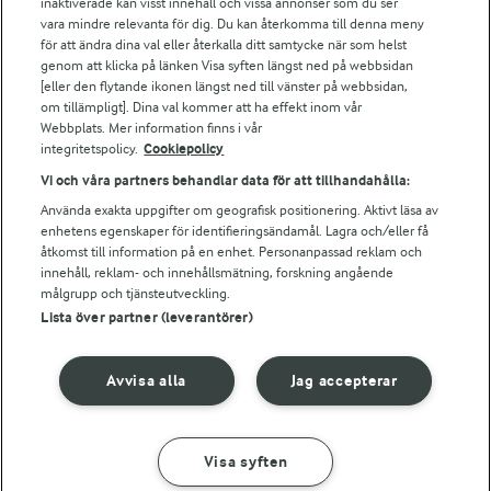
Arla webbshop
inaktiverade kan visst innehåll och vissa annonser som du ser
vara mindre relevanta för dig. Du kan återkomma till denna meny
Bildbank
för att ändra dina val eller återkalla ditt samtycke när som helst
genom att klicka på länken Visa syften längst ned på webbsidan
[eller den flytande ikonen längst ned till vänster på webbsidan,
om tillämpligt]. Dina val kommer att ha effekt inom vår
Följ oss
Webbplats. Mer information finns i vår
integritetspolicy.
Cookiepolicy
Vi och våra partners behandlar data för att tillhandahålla:
Använda exakta uppgifter om geografisk positionering. Aktivt läsa av
enhetens egenskaper för identifieringsändamål. Lagra och/eller få
åtkomst till information på en enhet. Personanpassad reklam och
innehåll, reklam- och innehållsmätning, forskning angående
målgrupp och tjänsteutveckling.
Lista över partner (leverantörer)
© 2026 Arla Foods
Ändra cookie-inställningar
Avvisa alla
Jag accepterar
Integritetspolicy
Om cookies
Visa syften
GÖR SÅ HÄR
INGREDIENSER