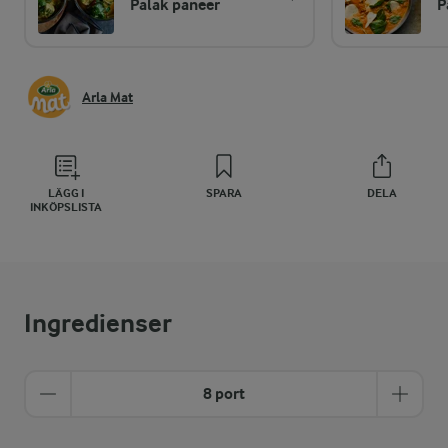
Palak paneer
P
Arla Mat
LÄGG I
SPARA
DELA
INKÖPSLISTA
Ingredienser
8 port