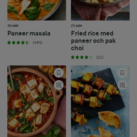
30 MIN
25 MIN
Paneer masala
Fried rice med
paneer och pak
(494)
choi
(21)