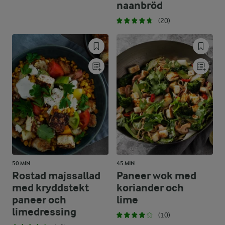
naanbröd
(20)
50 MIN
45 MIN
Rostad majssallad
Paneer wok med
med kryddstekt
koriander och
paneer och
lime
limedressing
(10)