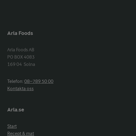
Arla Foods
Arla Foods AB

PO BOX 4083

169 04  Solna
Telefon:
08−789 50 00
Kontakta oss
Arla.se
Start
Recept & mat