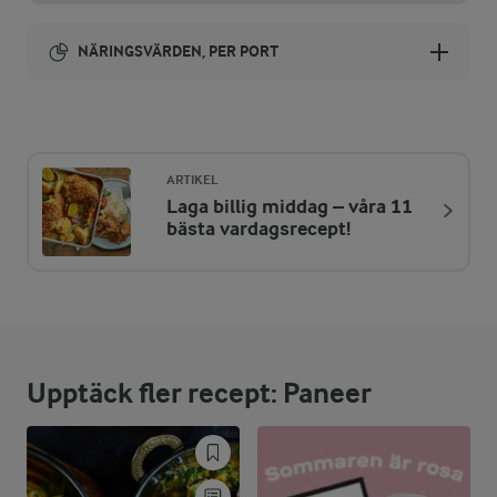
NÄRINGSVÄRDEN, PER PORT
Energi:
211 kcal
ARTIKEL
Laga billig middag – våra 11
ENERGIDISTRIBUTION %
NÄRINGSVÄRDEN PER PORT
bästa vardagsrecept!
-
0,9 g
Fiber:
18,3 %
9,5 g
Protein:
Upptäck fler recept: Paneer
55,1 %
13,1 g
Fett:
26,6 %
13,8 g
Kolhydrater: