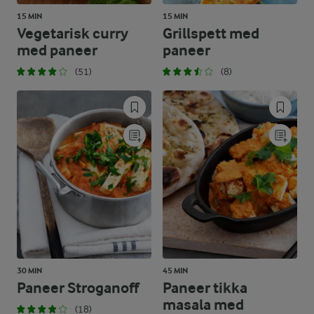
15 MIN
15 MIN
Vegetarisk curry
Grillspett med
med paneer
paneer
(51)
(8)
30 MIN
45 MIN
Paneer Stroganoff
Paneer tikka
masala med
(18)