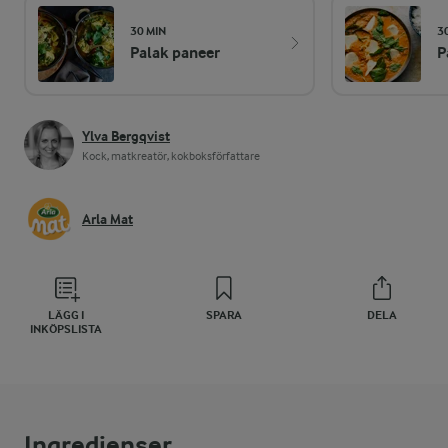
30 MIN
3
Palak paneer
P
Ylva Bergqvist
Kock, matkreatör, kokboksförfattare
Arla Mat
LÄGG I
SPARA
DELA
INKÖPSLISTA
Ingredienser