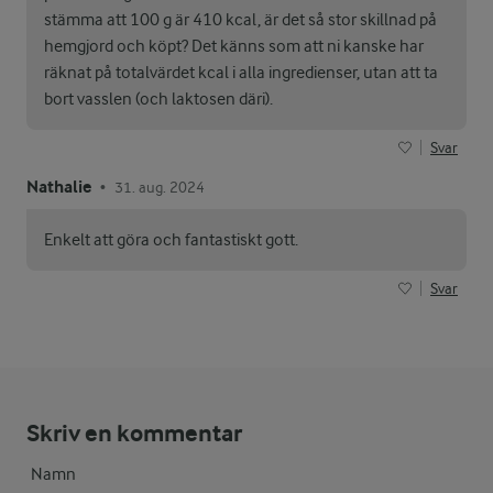
stämma att 100 g är 410 kcal, är det så stor skillnad på
hemgjord och köpt? Det känns som att ni kanske har
räknat på totalvärdet kcal i alla ingredienser, utan att ta
bort vasslen (och laktosen däri).
Svar
Nathalie
31. aug. 2024
•
Enkelt att göra och fantastiskt gott.
Svar
Skriv en kommentar
Namn