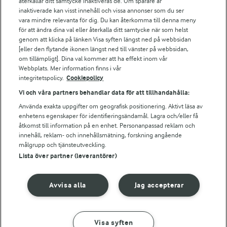
återkallar ditt samtycke inaktiveras de. Om spårare är
Arla webbshop
inaktiverade kan visst innehåll och vissa annonser som du ser
vara mindre relevanta för dig. Du kan återkomma till denna meny
Bildbank
för att ändra dina val eller återkalla ditt samtycke när som helst
genom att klicka på länken Visa syften längst ned på webbsidan
[eller den flytande ikonen längst ned till vänster på webbsidan,
om tillämpligt]. Dina val kommer att ha effekt inom vår
Följ oss
Webbplats. Mer information finns i vår
integritetspolicy.
Cookiepolicy
Vi och våra partners behandlar data för att tillhandahålla:
Använda exakta uppgifter om geografisk positionering. Aktivt läsa av
enhetens egenskaper för identifieringsändamål. Lagra och/eller få
åtkomst till information på en enhet. Personanpassad reklam och
innehåll, reklam- och innehållsmätning, forskning angående
målgrupp och tjänsteutveckling.
Lista över partner (leverantörer)
© 2026 Arla Foods
Ändra cookie-inställningar
Avvisa alla
Jag accepterar
Integritetspolicy
Om cookies
Visa syften