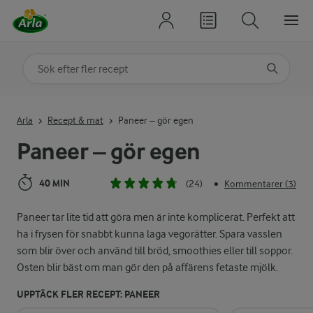
Sök på kategori eller ingrediens
Skriv in sökord för att få förslag
Arla
Recept & mat
Paneer – gör egen
Paneer – gör egen
40 MIN
(24)
Kommentarer (3)
•
Paneer tar lite tid att göra men är inte komplicerat. Perfekt att
ha i frysen för snabbt kunna laga vegorätter. Spara vasslen
som blir över och använd till bröd, smoothies eller till soppor.
Osten blir bäst om man gör den på affärens fetaste mjölk.
UPPTÄCK FLER RECEPT: PANEER