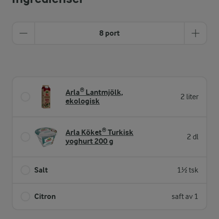
8 port
Arla® Lantmjölk,
2 liter
ekologisk
Arla Köket® Turkisk
2 dl
yoghurt 200 g
Salt
1½ tsk
Citron
saft av 1